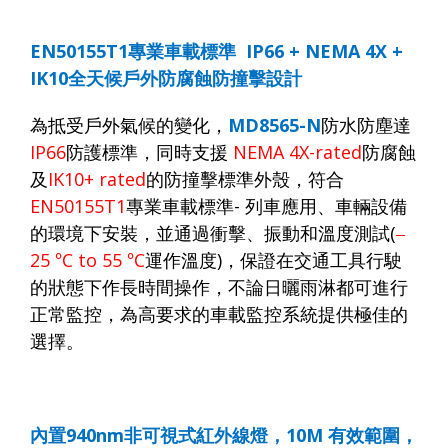
EN50155T1
專業車載標準
IP66 + NEMA 4X +
IK10
全天候戶外防腐蝕防撞擊設計
為抵受戶外氣候的變化，
MD8565-N
防水防塵達
IP66
防護標準，同時支援
NEMA 4X-rated
防腐蝕
及
IK10+ rated
的防撞擊標準外殼，符合
EN50155T1
專業車載標準
-
列車應用、車輛設備
的環境下安裝，並通過衝擊、振動和溫度測試
(
–
25
°
C to 55
°
C
運作溫度
)
，保證在交通工具行駛
的狀態下作長時間操作，不論日曬雨淋都可進行
正常監控，為高要求的車載監控系統提供極佳的
選擇。
內置
940nm
非可視式紅外線燈，
1
0
M
有效範圍，