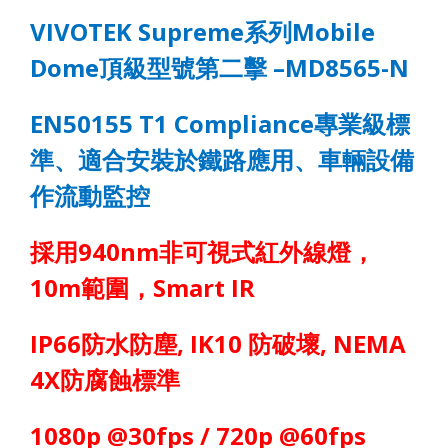
VIVOTEK Supreme
系列
Mobile
Dome
頂級型號第二擊
–MD856
5
-
N
EN50155 T1 Compliance
專業級標
準、適合安裝於鐵路應用、車輛設備
作流動監控
採用
940nm
非可視式紅外線燈，
10m
範圍，
Smart IR
IP6
6
防水防塵
, IK10
防破壞
, NEMA
4X
防腐蝕標準
1080p @30fps / 720p @60fps