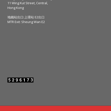
11 Wing Kut Street, Central,
Hong Kong
地鐵站出口:上環站 E2出口
MTR Exit: Sheung Wan E2