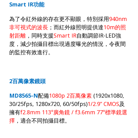
Smart IR
功能
為了令紅外線的存在更不顯眼，特別採用
940nm
非可視式的波長
；而紅外線照明提供達
10m
的照
射距離
，同時支援
Smart IR
自動調節
IR-LED
強
度，減少拍攝目標出現過度曝光的情況，令夜間
的監控有效進行。
2
百萬像素鏡頭
MD8565-N
配備
1080p 2
百萬像素
(1920x1080,
30/25fps, 1280x720, 60/50fps)
1/2.9” CMOS
及
擁有
f2.8mm 113
°廣角鏡
/ f3.6mm
77
°標準鏡選
擇
，適合不同拍攝目標。