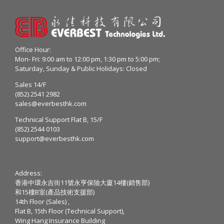
Office Hour:
Mon- Fri: 9:00 am to 12:00 pm, 1:30 pm to 5:00 pm;
Saturday, Sunday & Public Holidays: Closed
Sales 14/F
(852) 2541 2982
sales@everbesthk.com
Technical Support Flat B, 15/F
(852) 2544 0103
support@everbesthk.com
Address:
香港中環永吉街11號永亨保險大廈14樓(銷售部)
和15樓B室(產品技術支援部)
14th Floor (Sales) ,
Flat B, 15th Floor (Technical Support),
Wing Hang Insurance Building