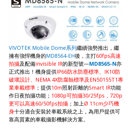
VIVOTEK Mobile Dome
系列
繼續強勢推出，繼
擁有強悍機身的
MD8564-EH
後，主打
60fps
高速
拍攝
及配備
invisible IR
的新型號
—
MD8565-N
亦
正式推出！
機身提供
IP6
6
防水防塵標準、
IK10
防
破壞設計、
NEMA 4X
防腐蝕標準及
EN50155T
1
專
業車載標準
；提供
10m
照射距離的
Smart IR
功能
作日夜拍攝功能；
1080p
可拍攝
30/25fps
，
720p
更可以高速
60/50fps
拍攝
；加上
Ø 11cm
少巧機
身
十分適合安裝於車載系統之上，為用戶提供可
靠高質素的車載攝影機解決方案。