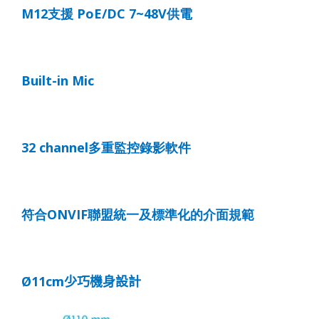
M12
支援
PoE/DC 7~48V
供電
B
uilt-in Mic
32 channel
多重監控錄影軟件
符合
ONVIF
聯盟統一及標準化的介面規範
Ø11cm
少巧機身設計