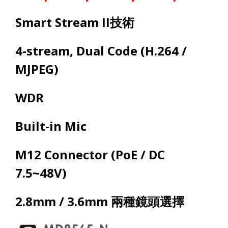
Smart Stream II
技術
4-stream, Dual Code (H.264 /
MJPEG)
WDR
Built-in Mic
M12 Connector (PoE / DC
7.5~48V)
2.8mm / 3.6mm
兩種鏡頭選擇