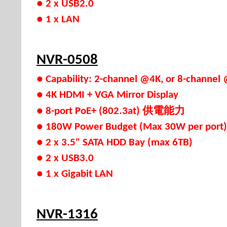
● 2 x USB2.0
● 1 x LAN
NVR-0508
● Capability: 2-channel @4K, or 8-channe
● 4K HDMI + VGA Mirror Display
供電能力
● 8-port PoE+ (802.3at)
● 180W Power Budget (Max 30W per port)
● 2 x 3.5" SATA HDD Bay (max 6TB)
● 2 x USB3.0
● 1 x Gigabit LAN
NVR-1316