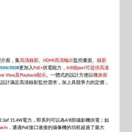
理介面，集
高清錄影
、
高清輸出
監控畫面、
錄影
HDMI
更加入
供電能力，
個
可提供高達
0504/0508
PoE+
4/8
port
及
顯示
。一體式的設計方便以
機身面
ive View
Playback
統設計滿足高清錄影監控需求，
加上具競爭力的定價，
電力，即系列可以為
部攝影機供電；如
2.3af 15.4W
4/8
，通過
接口連接的攝像機的功耗超過了最大
larm
PoE