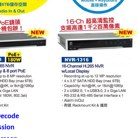
Decode
ssion