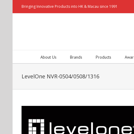
Bringing Innovative Products into HK & Macau since 1991
About Us
Brands
Products
Awar
LevelOne NVR-0504/0508/1316