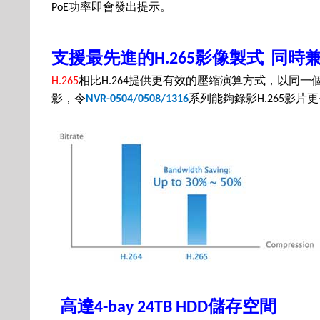
功率即會發出提示。
PoE
支援最先進的
影像製式
同時
H.265
相比
提供更有效的壓縮演算方式，以同一
H.265
H.264
影，令
系列能夠錄影
影片更
NVR-0504/0508/1316
H.265
高達
儲存空間
4-bay 24TB HDD