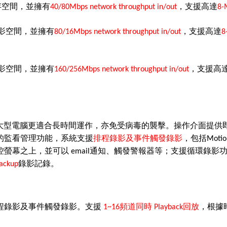
存空間，並擁有
，支援高達
40/80Mbps network throughput in/out
8-
影空間，並擁有
，支援高達
80/16Mbps network throughput in/out
8
影空間，並擁有
，支援高
160/256Mbps network throughput in/out
大型電腦更適合長時間運作，亦免受病毒的襲擊。操作介面提供
的監看管理功能，系統支援
排程錄影及事件觸發錄影
，包括
Motio
控螢幕之上，並可以
通知、觸發警報器等；支援循環錄影
email
錄影記錄。
ackup
程錄影及事件觸發錄影。支援
頻道同時
回放
，根據
1~16
Playback