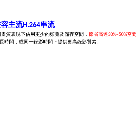
兼容主流
串流
H.264
個畫質表現下佔用更少的頻寬及儲存空間，
節省高達
空
30%~50%
長時間，或同一錄影時間下提供更高錄影質素。