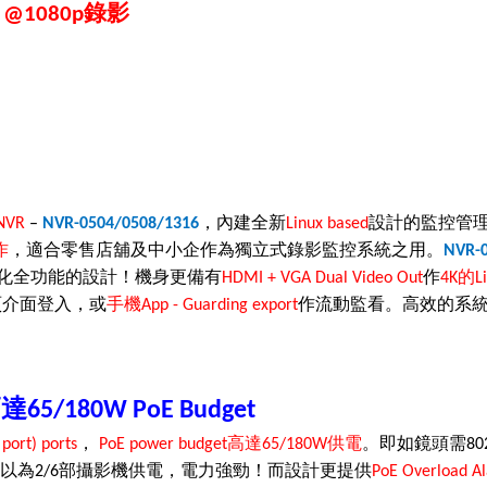
錄影
el @1080p
，內建全新
設計的監控管
 NVR
–
NVR-0504/0508/1316
Linux based
作
，適合零售店舖及中小企作為獨立式錄影監控系統之用
。
NVR-
化全功能的設計！
機身更備有
作
的
HDMI + VGA Dual Video Out
4K
L
頁介面登入，或
手機
作流動監看
。高效的系
App - Guarding export
高達
65/180W PoE Budget
，
高達
供電
。即如鏡頭需
port) ports
PoE power budget
65/180W
80
以為
部攝影機供電，電力強勁！而設計更提供
2/6
PoE Overload A