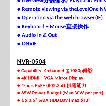
分割顯示
● Live view
/ Playback/ Full 
● Remote viewing via theLevelOne N
● Operation via the web browser(IE)
直接操作
● Keyboard + Mouse
● Audio In & Out
● ONVIF
NVR-0504
錄影
● Capability: 4-channel @1080p
● 4K HDMI + VGA Mirror Display
供電能力
● 4-port PoE+ (802.3at)
● 65W Power Budget (Max 30W per port)
● 1 x 3.5" SATA HDD Bay (max 6TB)