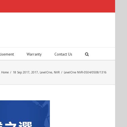
tisement
Warranty
Contact Us
Home
/
18 Sep 2017
,
2017
,
LevelOne
,
NVR
/
LevelOne NVR-0504/0508/1316