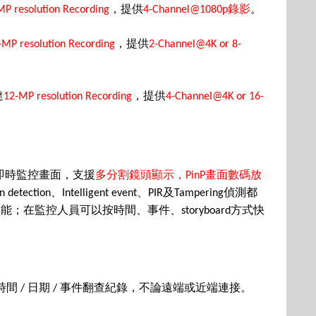
，提供
錄影
。
MP resolution Recording
4-Channel@1080p
，提供
-MP resolution Recording
2-Channel@4K or 8-
達
，提供
12-MP resolution Recording
4-Channel@4K or 16-
即時監控畫面，支援
多分割鏡頭顯示，
畫面數碼放
PinP
、
、
及
偵測都
n detection
Intelligent event
PIR
Tampering
功能；在監控人員可以按時間、事件、
方式快
storyboard
時間
日期
事件翻查紀錄，不論遠端或近端連接。
/
/