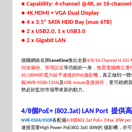
● Capability: 4-channel @4K, or 16-chann
● 4K HDMI + VGA Dual Display
● 4 x 3.5" SATA HDD Bay (max 6TB)
● 2 x USB2.0, 1 x USB3.0
● 2 x Gigabit LAN
德國網絡名牌
推出全新
LevelOne
4/8/16-Channel H.265
回放備份
、
管理設定
等功能於一身，
無需電腦獨立運
的電力給予連接的
攝影機
，真正
做到
一體
65/180W
PoE
板
及
直接操作，
更可經網
(NVR-0508/1316)
USB mouse
勢必於監控市場帶來新的動力。
個
提供
4/8
PoE+ (802.3at) LAN Port
各配備
個
NVR-0504/0508
4/8
802.3at PoE+ (Max 30W per 
連接需要
的
攝影機，亦可
High Power PoE(802.3at) 30W