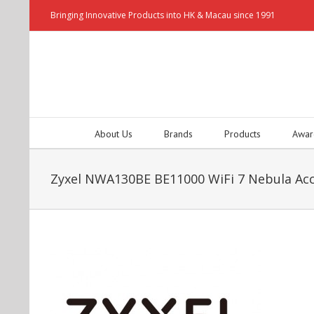
Bringing Innovative Products into HK & Macau since 1991
About Us
Brands
Products
Awar
Zyxel NWA130BE BE11000 WiFi 7 Nebula Acc