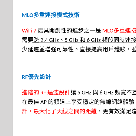
多重連接模式技術
MLO
最具開創性的進步之一是
多重連
WiFi 7
MLO
需要
跨
、
和
頻段同時連
2.4 GHz
5 GHz
6 GHz
少延遲並增強可靠性。直接提高用戶體驗，
優先設計
RF
進階的
過濾設計
讓
與
頻寬不
RF
5 GHz
6 GHz
在最佳
的頻道上享受穩定的無線網絡體驗
AP
計，最大化了天線之間的距離
，更有效滿足