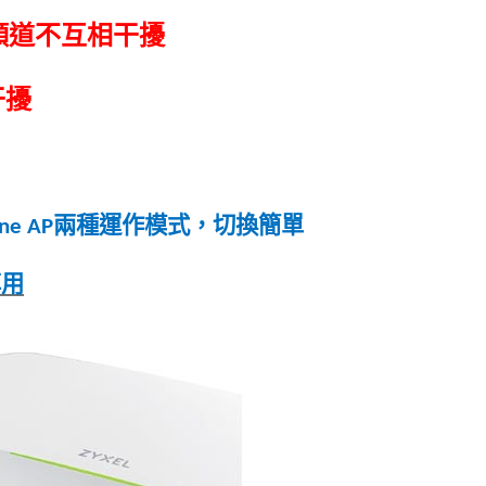
頻道不互相干擾
干擾
兩種運作模式，切換簡單
one AP
享用