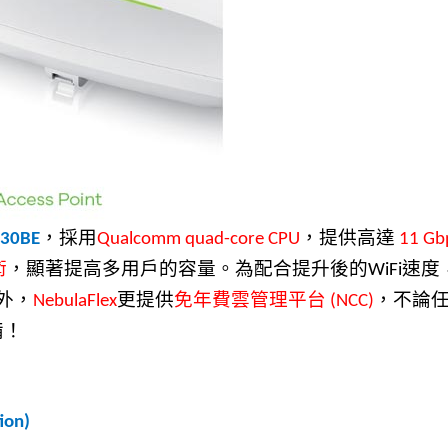
，
採
用
，提供高達
30BE
Qualcomm quad-core CPU
11 Gb
術
，顯著提高多用戶的容量。為配合提升後的
速度
WiFi
外
，
更
提供
免年費雲管理平台
，不論
NebulaFlex
(NCC)
備！
ion)