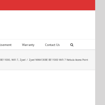
tisement
Warranty
Contact Us
,
BE11000
,
WiFi 7
,
Zyxel
/
Zyxel NWA130BE BE11000 WiFi 7 Nebula Access Point