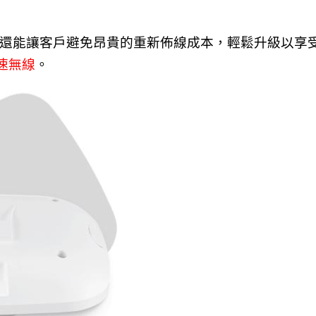
還能
讓客戶避免昂貴的重新佈線成本，輕鬆升級以享
速
無線
。