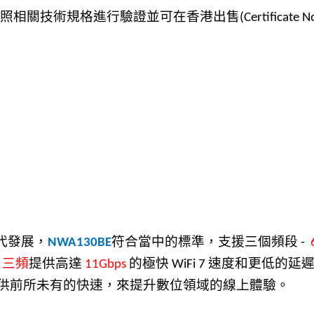
照相關技術規格進行驗證並可在香港出售
(Certificate
代發展，
符合當中的標準，支援三個頻段
NWA130BE
-
）三頻
提供高達
的極快
速度和更低的延
11Gbps
WiFi 7
供前所未有的快速，來提升數位領域的線上體驗。