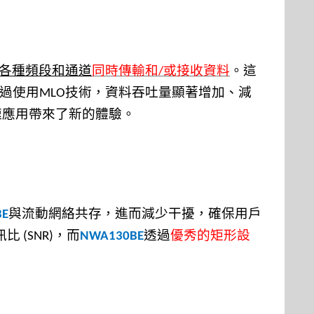
各種頻段和通道
同時傳輸和
或接收資料
。這
/
過使用
技術，資料吞吐量顯著增加、減
MLO
速應用帶來了新的體驗。
與流動網絡共存，進而減少干擾，確保用戶
BE
訊比
，而
透過
優秀的矩形設
(SNR)
NWA130BE