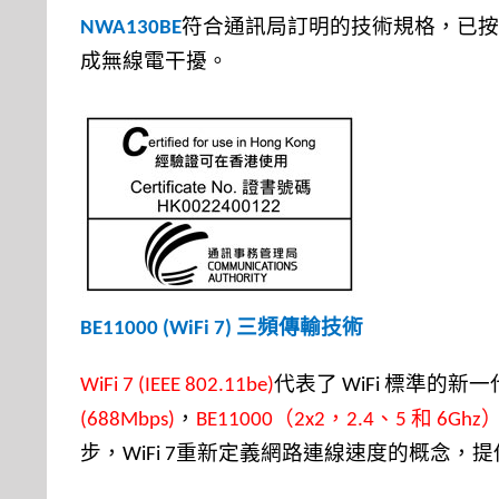
符合通訊局訂明的技術規格，已按
NWA130BE
成無線電干擾。
三頻傳輸技術
BE11000 (WiFi 7)
代表了
標準的新一
WiFi 7 (IEEE 802.11be)
WiFi
，
（
，
、
和
(688Mbps)
BE11000
2x2
2.4
5
6Ghz
步，
重新定義網路連線速度的概念，提
WiFi 7