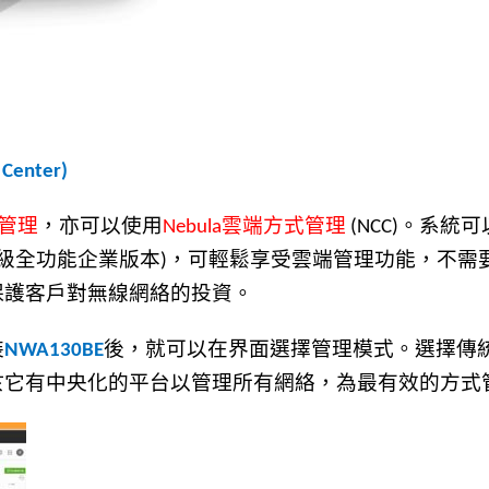
 Center)
管理
，亦可以使用
雲端方式管理
。系統可
Nebula
(NCC)
級
全功
能
企
業
版
本
，可輕鬆享受雲端管理功能，不需
)
保護客戶對無線網絡的投資。
裝
後，就可以在界面選擇管理模式。選擇傳
NWA130BE
於它有中央化的平台以管理所有網絡，為最有效的方式