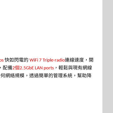
快如閃電的
連線速度，開
ps
WiFi 7 Triple-radio
，配備
個
，輕鬆與現有網線
2
2.5GbE LAN ports
任何網絡規模，透過簡單的管理系統，幫助降