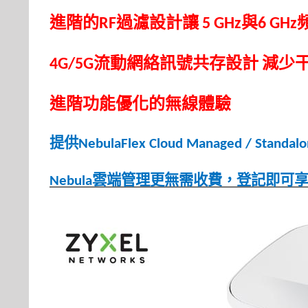
進階的
過濾設計讓
與
RF
5 GHz
6 GHz
流動網絡
訊號
共存
設計
減少
4G/5G
進階功能優化的無線體驗
提供
NebulaFlex Cloud Managed / Standal
雲端管理更無需收費，登記即可
Nebula