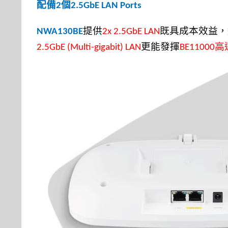
配備
個
2
2.5GbE LAN Ports
提供
既具成本效益，
NWA130BE
2x 2.5GbE LAN
更能發
揮
高
2.5G
bE (Multi-gigabit) LAN
BE11000