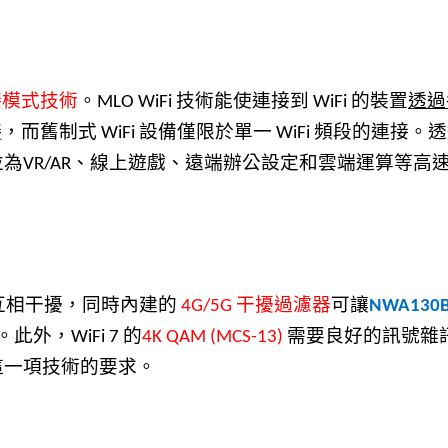
接模式技術
。
技術能使連接到
的裝置
透過
MLO WiFi
WiFi
接
，而舊制式
設備僅限於單一
頻段的連接。透
WiFi
WiFi
並為
、線上遊戲、遠端辦公設定和雲端運算等高
VR/AR
互相干擾，同時內建的
干擾過濾器
可讓
4G/5G
NWA130
。此外，
的
需要良好的訊號雜
WiFi 7
4K QAM (MCS-13)
這一項技術的要求。