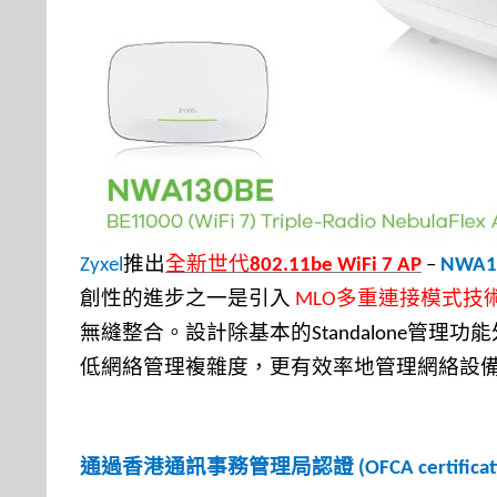
推出
全新
世代
Zyxel
802.11be WiFi 7 AP
–
NWA1
創性的進步之一是引入
多重連接模式技
MLO
無縫整合。
設
計
除基
本
的
管
理
功
能
Standalone
低網絡管理複雜度，更有效率地管理網絡設
通過香港通訊事務管理局認證
(OFCA certificat