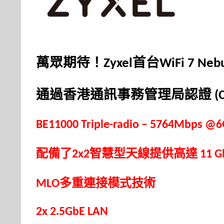
萬眾期待！
首台
Zyxel
WiFi 7 Neb
通過香港通訊事務管理局認證
(C
BE11000 Triple-radio – 5764Mbps 
配備了
智慧型天線提供高達
2x2
11 G
多重連接模式技術
MLO
2x
2.5GbE LAN