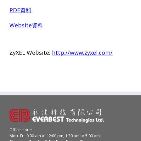
PDF
資料
Website
資料
ZyXEL Website:
http://www.zyxel.com/
Office Hour:
Mon- Fri: 9:00 am to 12:00 pm, 1:30 pm to 5:00 pm;