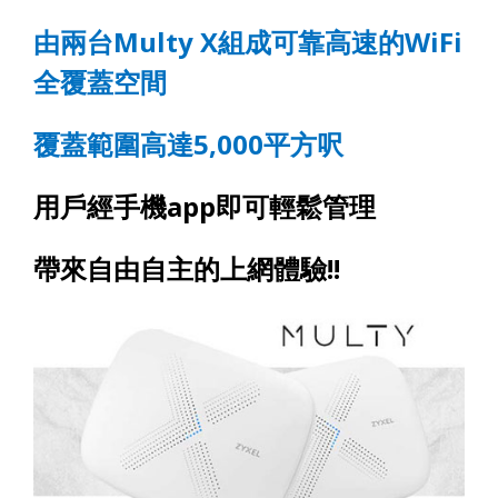
由兩台
Multy X
組成可靠高速的
WiFi
全覆蓋空間
覆蓋範圍高達
5,000
平方呎
用戶經手機
app
即可輕鬆管理
帶來自由自主的上網體驗
!!