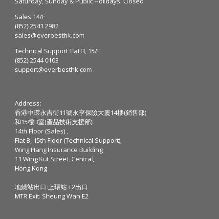
Saturday, Sunday & Public Holidays: Closed
Sales 14/F
(852) 2541 2982
sales@everbesthk.com
Technical Support Flat B, 15/F
(852) 2544 0103
support@everbesthk.com
Address:
香港中環永吉街11號永亨保險大廈14樓(銷售部)
和15樓B室(產品技術支援部)
14th Floor (Sales) ,
Flat B, 15th Floor (Technical Support),
Wing Hang Insurance Building
11 Wing Kut Street, Central,
Hong Kong
地鐵站出口:上環站 E2出口
MTR Exit: Sheung Wan E2