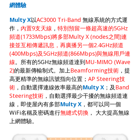
網體驗
Multy X
以
AC3000 Tri-Band
無線系統的方式運
作，
內置
9
支天線
，
特別預留一條超高速的
5GHz
頻道
(1733Mbps)
將多部
Multy X (nodes
之間
)
連
接並互相傳遞訊息，再廣播另一個
2.4GHz
頻道
(400Mbps)
及
5GHz
頻道
(866Mbps)
與無線用戶連
線
。所有的
5GHz
無線頻道達到
MU-MIMO (Wave
2)
的最新傳輸制式。加上
Beamforming
技術
，提
高更精準的無線訊號指向位置；
AP Steering
技
術
，自動選擇連線效率最高的
Multy X
；及
Band
Steering
技術
，自動選擇最少干擾的無線頻道連
線，即使屋內有多部
Multy X
，都可以同一個
WiFi
名稱及密碼進行
無縫式切換
，
大大提高無線
上網體驗。