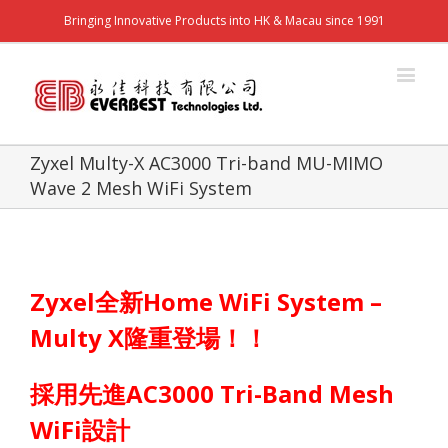
Bringing Innovative Products into HK & Macau since 1991
Zyxel Multy-X AC3000 Tri-band MU-MIMO
Wave 2 Mesh WiFi System
Zyxel
全新
Home WiFi System –
Multy X
隆重登場！！
採用先進
AC3000 Tri-
B
and Mesh
WiFi
設計