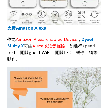
支援
Amazon Alexa
作為
Amazon Alexa-enabled Device
，
Zyxel
Multy X
可由
Alexa
以語音聲控
，如進行
speed
test
、開關
guest WiFi
、開關
LED
、暫停上網
等
動作。