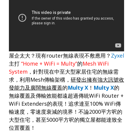
屋企太大？現有
router
無線表現不敷應用？
Zyxel
主打
“Home + WiFi = Multy”
的
Mesh WiFi
System
，針對現在中至大型家居住宅的無線需
求，利用
Mesh
傳輸架構，
研發出擁有強大訊號收
發能力及廣闊無線覆蓋
的
Multy X
！
Multy X
的
無線覆蓋及傳輸效能都遠超過傳統
WiFi Router +
WiFi Extenders
的表現！追求達至
100% WiFi
傳
輸速度，零速度衰減的境界！不論
2000
平方呎的
大型住宅，甚至
5000
平方呎的獨立屋都能達致全
位置覆蓋！