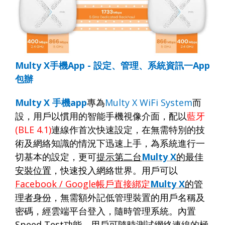
Multy X
手機
App -
設定、管理、系統資訊一
App
包辦
Multy X
手機
app
專為
Multy X WiFi System
而
設，用戶以慣用的智能手機視像介面，配以
藍牙
(BLE 4.1)
連線作首次快速設定，在無需特別的技
術及網絡知識的情況下迅速上手，為系統進行一
切基本的設定，更可
提示第二台
Multy X
的最佳
安裝位置
，快速投入網絡世界。用戶可以
Facebook / Google
帳戶直接綁定
Multy X
的管
理者身份
，無需額外記低管理裝置的用戶名稱及
密碼，經雲端平台登入，隨時管理系統。內置
Sp
eed Test
功能
，用戶可隨時測試網絡連線的極