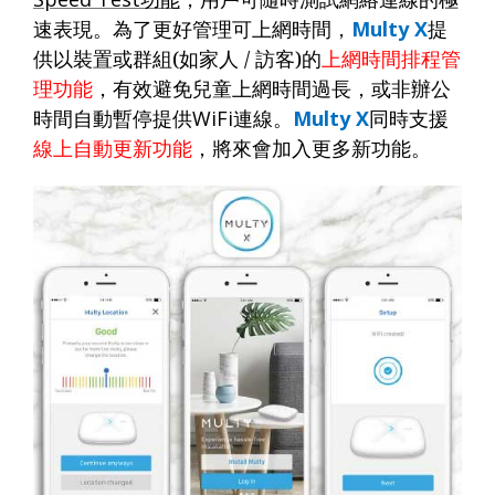
速表現。為了更好管理可上網時間，
Multy X
提
供以裝置或群組
(
如家人
/
訪客
)
的
上網時間排程管
理功能
，有效避免兒童上網時間過長，或非辦公
時間自動暫停提供
WiFi
連線。
Multy X
同時支援
線上自動更新功能
，將來會加入更多新功能。