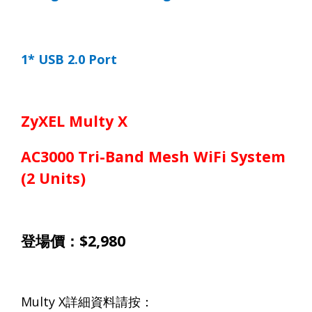
1* USB 2.0 Port
ZyXEL Multy X
AC3000 Tri-Band Mesh WiFi System
(2 U
nits)
登場價：
$
2
,980
Multy X
詳細資料請按：