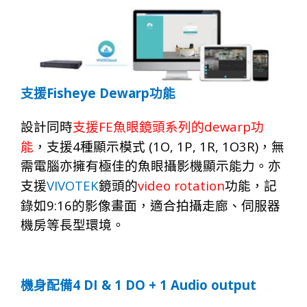
Fisheye Dewarp
支援
功能
FE
dewarp
設計同時
支援
魚眼鏡頭系列的
功
4
(1O, 1P, 1R, 1O3R)
能
，支援
種顯示模式
，無
需電腦亦擁有極佳的魚眼攝影機顯示能力。亦
VIVOTEK
video rotation
支援
鏡頭的
功能，記
9:16
錄如
的影像畫面，適合拍攝走廊、伺服器
機房等長型環境。
4 DI & 1 DO + 1 Audio output
機身配備