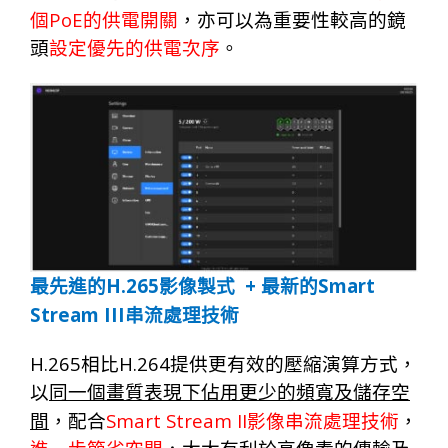
PoE
個
的供電開關
，亦可以為重要性較高的鏡
頭
設定優先的供電次序
。
H.265
+
Smart
最先進的
影像製式
最新的
Stream III
串流處理技術
H.265
H.264
相比
提供更有效的壓縮演算方式，
以
同一個畫質表現下佔用更少的頻寬及儲存空
Smart Stream II
間
，配合
影像串流處理技術
，