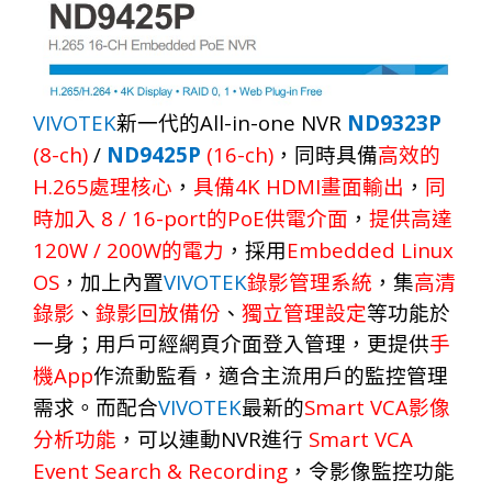
VIVOTEK
All-in-one
NVR
ND9323P
新一代的
(8-ch)
/
ND9425P
(16-ch)
，
同
時
具
備
高效的
H.265
4K HDMI
處理核心
，
具
備
畫
面
輸
出
，
同
8 / 16-
port
PoE
時
加
入
的
供電介
面
，
提
供
高
達
120W / 200W
Embedded Linux
的電力
，採用
OS
VIVOTEK
，
加
上內置
錄影管理系統
，集
高清
錄影
、
錄影回放備份
、
獨立管理設定
等功能於
一身；
用
戶可經網頁介面登入
管
理，更提供
手
App
機
作流動監看，適合主流用戶的監控管理
VIVOTEK
Smart VCA
需求。
而配
合
最新的
影像
NVR
S
mart VCA
分
析
功
能
，
可
以
連動
進
行
Event Search
& R
ecording
，
令影像監控
功能