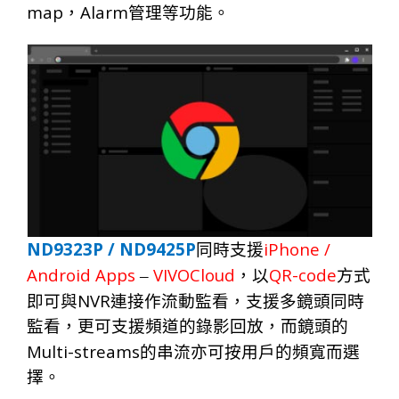
map
Alarm
，
管理等功能。
ND9323P / ND9425P
iPhone /
同時支援
Android Apps
VIVOCloud
QR-code
–
，以
方式
NVR
即可與
連接作流動監看，支援多鏡頭同時
監看，更可支援頻道的錄影回放，而鏡頭的
Multi-streams
的串流亦可按用戶的頻寬而選
擇。