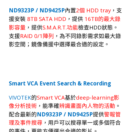
ND9323P / ND9425P
2
HDD tray
內置
個
，支
8TB SATA HDD
16
TB
援安裝
，提供
的最大錄
S.M.A.R.T.
HDD
影容量
，提供
功能
檢查
狀態。
RAID 0/1
支援
陣列
，為不同錄影需求如最大錄
影空間；鏡像備援中選擇最合適的設定。
Smart
VCA Event Search & Recording
VIVOTEK
Smart VCA
deep-learning
的
基
於
影
像分
析
技
術
，
能準
確
辨
識
畫
面
內人物的活
動
。
ND9323P / ND9425P
配
合
最新的
提
供
警報管
理
及事
件
搜
尋
，
用
戶
可
以
搜
尋
單一或多個符
合
的事件
，
更能方
便
選出合適的影
片。