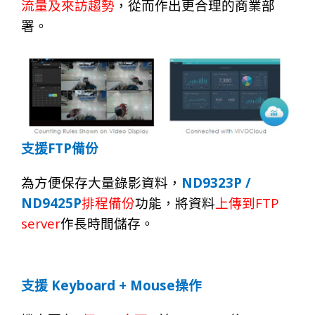
流
量
及來訪趨
勢
，
從
而
作出更合
理
的商
業
部
署。
FTP
支
援
備份
ND9323P /
為方
便
保存大量錄
影
資
料，
ND9425P
FTP
排程備
份
功
能，
將資
料
上傳到
server
作長時
間
儲
存。
Keyboard + Mouse
支援
操作