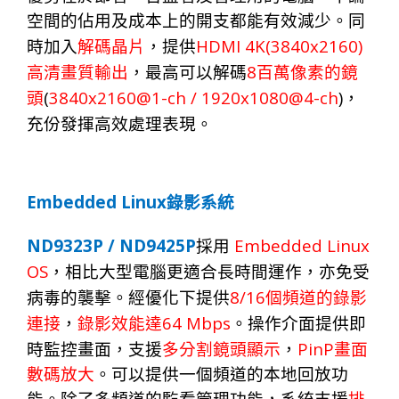
空間的佔用及成本上的開支都能有效減少。同
HDMI
4K(3840x2160)
時加入
解碼晶片
，提供
8
高清畫質輸出
，最高可以解碼
百萬像素的鏡
(
3840x2160@1-ch / 1920x1080@4-ch
)
頭
，
充份發揮高效處理表現。
Embedded Linux
錄影系統
ND9323P / ND9425P
Embedded Linux
採用
OS
，相比大型電腦更適合長時間運作，亦免受
8/16
病毒的襲擊。經優化下提供
個頻道的錄影
64 Mbps
連接
，
錄影效能達
。操作介面提供即
PinP
時監控畫面，支援
多分割鏡頭顯示
，
畫面
數碼放大
。可以提供一個頻道的本地回放功