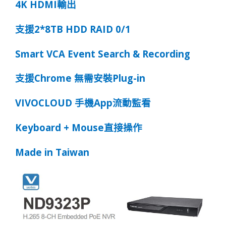
4K HDMI
輸
出
2*8TB HDD RAID 0/1
支援
Smart VCA Event Search & Recording
Chrome
Plug-in
支援
無需安裝
VIVOCLOUD
App
手機
流動監看
Keyboard + Mouse
直接操作
Made in Taiwan