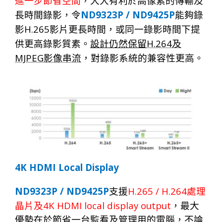
進一步節省空間
，大大有利於
高像素
的傳輸及
ND9323P / ND9425P
長時間錄影，令
能夠錄
H.265
影
影片更長時間，或同一錄影時間下提
H.264
供更高錄影質素。
設計仍然保留
及
MJPEG
影像串流
，對錄影系統的兼容性更高。
4K HDMI Local Display
ND9323P / ND9425P
H.265 / H.264
支援
處理
4K HDMI local display output
晶片及
，最大
優勢在於節省一台監看及管理用的電腦，不論