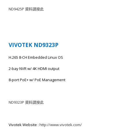
ND9425
P
資
料請按此
VIVOTEK ND9323
P
H.265 8-CH Embedded Linux OS
2-bay NVR w/ 4K HDMI output
8-port PoE+ w/ PoE Management
ND9323
P
資
料請按此
Vivotek Website :
http://www.vivotek.com/