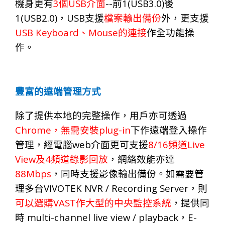
3
USB
--
1(USB3.0)
機身更有
個
介面
前
後
1(USB2.0)
USB
，
支援
檔案輸出備份
外，更支援
USB Keyboard
Mouse
、
的連接
作全功能操
作。
豐富的遠端管理方式
除了提供本地的完整操作，用戶亦可透過
Chrome
plug-in
，
無需安
裝
下
作遠端登入操作
web
8/16
Live
管理，經電腦
介面更可支援
頻道
View
4
及
頻道錄影回放
，網絡效能亦達
88Mbps
，同時支援影像輸出備份。如需要管
VIVOTEK NVR / Recording Server
理多台
，則
VAST
可以選購
作大型的中央監控系統
，提供同
multi-channel live view / playback
E-
時
，