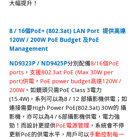
大幅提升！
8 / 16
PoE+ (802.3at) LAN Port
個
提供高達
120W / 200W PoE Budget
PoE
及
Management
ND9323P / ND9425P
8/1
6
P
oE
分
別配備
個
ports
802.3at PoE (Max 30W per
，
支援
port)
PoE power budget
120W /
供電
，
高達
200W
PoE Class 3
。如鏡頭只需
電力
(15.4W)
8 / 12
，系列可以為
部攝影機供電；如
High Power PoE(802.3at) 30W
連接需要
的
攝
4 / 6
影機，亦可以為
部攝影機供電，電力強
PoE
勁！而設計更提供
電源管理
，系統會不停
PoE
更新
的供電水平，用戶可以
手動控制每一