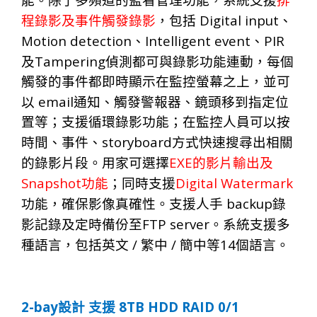
能。除了多頻道的監看管理功能，系統支援
排
Digital input
程錄影及事件觸發錄影
，包括
、
Motion detection
Intelligent event
PIR
、
、
Tampering
及
偵測都可與錄影功能連動，每個
觸發的事件都即時顯示在監控螢幕之上，並可
email
以
通知、觸發警報器、鏡頭移到指定位
置等；支援循環錄影功能；在監控人員可以按
storyboard
時間、事件、
方式快速搜尋出相關
EXE
的錄影片段。用家可選擇
的影片輸出及
Snapshot
Digital Watermark
功能
；
同
時
支
援
backup
功
能，
確
保
影像真確性
。支援人手
錄
FTP server
影記錄
及定時備
份
至
。系統支援多
/
/
14
種語言，包括英文
繁中
簡中等
個語言。
2-bay
8TB HDD RAID 0/1
設計
支援