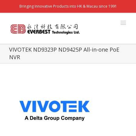
Bringing Innovative Products into HK & Macau since 1991
VIVOTEK ND9323P ND9425P All-in-one PoE
NVR