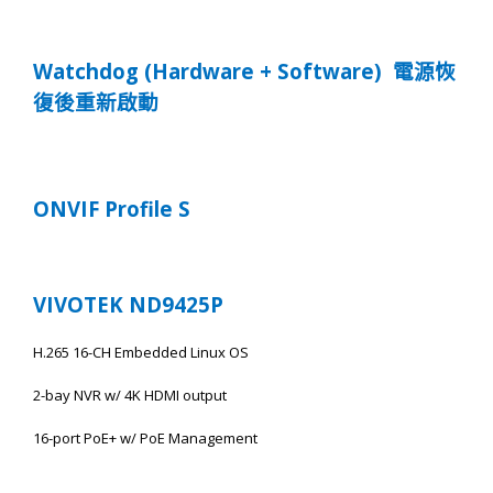
Watchdog (Hardware + Software)
電源恢
復後重新啟動
ONVIF P
rofile S
VIVOTEK ND9425
P
H.265 16-CH Embedded Linux OS
2-bay NVR w/ 4K HDMI output
16-port PoE+ w/ PoE Management