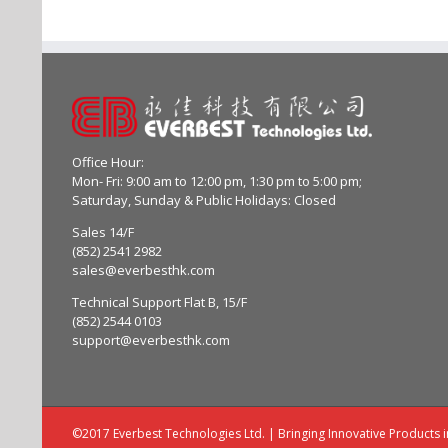
Office Hour:
Mon- Fri: 9:00 am to 12:00 pm, 1:30 pm to 5:00 pm;
Saturday, Sunday & Public Holidays: Closed
Sales 14/F
(852) 2541 2982
sales@everbesthk.com
Technical Support Flat B, 15/F
(852) 2544 0103
support@everbesthk.com
©2017 Everbest Technologies Ltd. | Bringing Innovative Products 