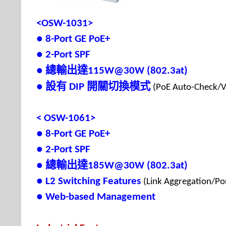
<OSW-1031>
● 8-Port GE PoE+
● 2-Port SPF
總輸出達
●
115W@30W (802.3at)
設有
開關切換模式
●
DIP
(PoE Auto-Check/
< OSW-1061>
● 8-Port GE PoE+
● 2-Port SPF
總輸出達
●
185W@30W (802.3at)
● L2 Switching Features
(Link Aggregation/Po
● Web-based Management