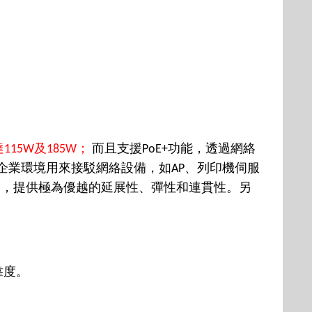
達
及
；
而且
支援
功能，透過網絡
115W
185W
PoE+
企業環境用來接駁網絡設備，如
、列印機伺服
AP
器，提供極為優越的延展性、彈性和連貫性。另
靠度。