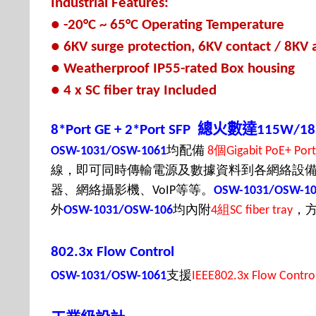
Industrial Features:
● -20°C ~ 65°C Operating Temperature
● 6KV surge protection, 6KV contact / 8KV 
● Weatherproof IP55-rated Box housing
● 4 x SC fiber tray Included
總火數達
8*Port GE + 2*Port SFP
115W/1
均配備
個
OSW-1031/OSW-1061
8
Gigabit PoE+ Por
線，即可同時傳輸電源及數據資料到各網絡設
器、網絡攝影機、
等等。
VoIP
OSW-1031/OSW-10
外
均內附
組
，
OSW-1031/OSW-106
4
SC fiber tray
802.3x Flow Control
支援
OSW-1031/OSW-1061
IEEE802.3x Flow Contro