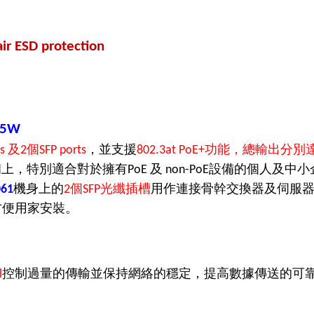
air ESD protection
85W
及
個
，並支援
功能，總輸出分別
ts
2
SFP ports
802.3at PoE+
備上，特別適合對於擁有
及
設備的個人及中小
PoE
non-PoE
機身上的
個
光纖插槽
用作連接骨幹交換器及伺服
61
2
SFP
方便用家安裝。
控制過量的傳輸並保持網絡的穩定，提高數據傳送的可
l