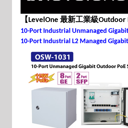
【
最新工業級
LevelOne
Outdoor 
10-Port Industrial Unmanaged Gigabi
10-Port Industrial L2 Managed Gigab