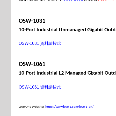
OSW-1031
10-Port Industrial Unmanaged Gigabit Outd
OSW-1031
資料請按此
OSW-1061
10-Port Industrial L2 Managed Gigabit Out
OSW-1061
資料請按此
LevelOne Website:
https://www.level1.com/level1_en/