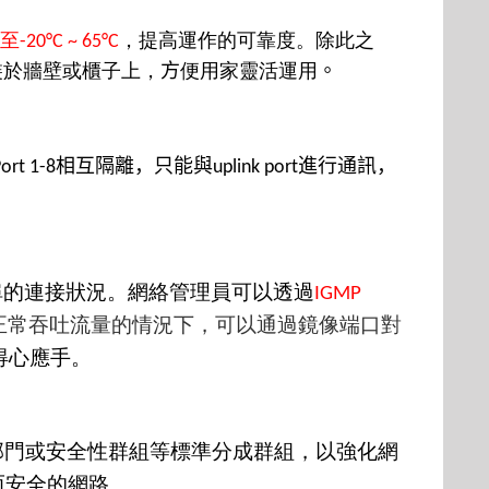
至
，
提高運作的可靠度。除此之
-20°C ~ 65°C
裝於牆壁或櫃子上，
方
便
用家靈活運用
。
相互隔離，只能與
進行通訊，
ort 1-8
uplink port
埠的連接狀況。
網絡管理員可以透過
IGMP
正常吞吐流量的情況下，可以通過鏡像端口對
得心應手
。
部門或安全性群組等標準分成群組，以強化網
而安全的網路。