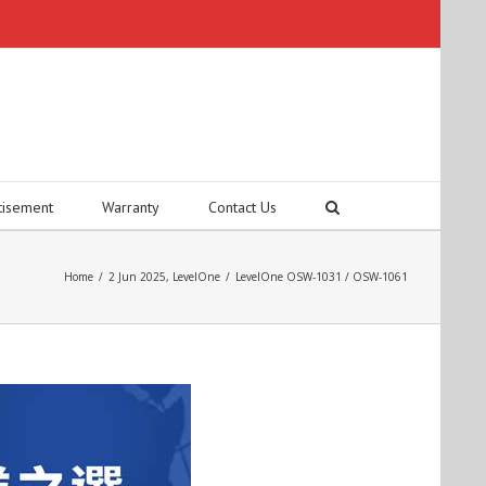
tisement
Warranty
Contact Us
Home
/
2 Jun 2025
,
LevelOne
/
LevelOne OSW-1031 / OSW-1061