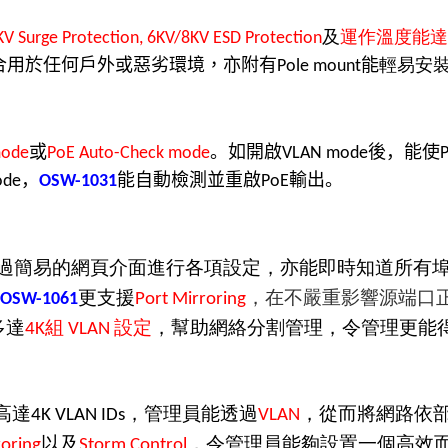
及
運作溫度能達
KV Surge Protection, 6KV/8KV ESD Protection
合用於任何戶外或惡劣環境，亦附有
能
輕易安
Pole mount
或
。如開啟
後，能使
mode
PoE Auto-Check mode
VLAN mode
P
，
能自動檢測並重啟
輸出。
ode
OSW-1031
PoE
過簡易的網頁介面進行各項設定，亦能即時知道所有
更支援
，在不嚴重影響源端口
OSW-1061
Port Mirroring
多達
組
設定
，
幫助網絡分割管理，
令管理更能
4K
VLAN
高達
，
管理員能透過
，從而將網路依
4K VLAN IDs
VLAN
以及
，令管理員能夠設置一個高效
roring
Storm Control