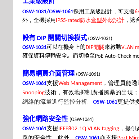
工業級設計
採用工業級設計，可支援
OSW-1031/OSW-1061
6
外，
全機採用
防水盒型外殼設計
，
適
IP55-rated
設有
開關切換模式
DIP
(OSW-1031)
可以在機身上的
開關
來啟動
OSW-1031
DIP
VLAN 
確保資料傳輸安全。而切換至
PoE Auto-Check m
簡易網頁介面管理
(OSW-1061)
支援
，管理員能透
OSW-1061
Web Management
技術，有效地抑制廣播風暴的出現；
Snooping
網絡的流量進行監控分析。
更提供
OSW-1061
強化網路安全性
(OSW-1061)
支援
，
提供
OSW-1061
IEEE802.1Q VLAN tagging
路的安全性。此外，
亦
支援
OSW-1061
Port Mir