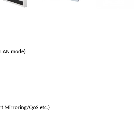
VLAN mode)
rt Mirroring/QoS etc.)