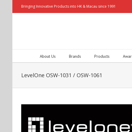
Bringing Innovative Products into HK & Macau since 1991
About Us
Brands
Products
Awar
LevelOne OSW-1031 / OSW-1061