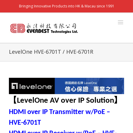
Bringing Innovative Products into HK & Macau since 1991
LevelOne HVE-6701T / HVE-6701R
【
】
LevelOne AV over IP Solution
HDMI over IP Transmitter w/PoE –
HVE-6701T