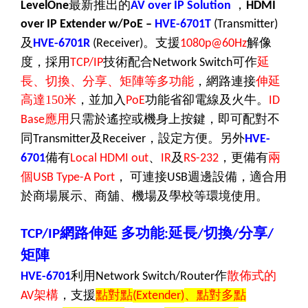
最新推出的
，
LevelOne
AV over IP Solution
HDMI
over IP Extender w/PoE
–
HVE-6701T
(Transmitter)
及
。支援
解像
HVE-6701R
(Receiver)
1080p@60Hz
度，採用
技術配合
可作
延
TCP/IP
Network Switch
長、切換、分享、矩陣等多功能
，網路連接
伸延
高達
150
米
，並加入
功能省卻電線及火牛。
PoE
ID
應用
只需於遙
控
或
機
身上按鍵，即可配對不
Base
同
及
，設定方便。另外
Transmitter
Receiver
HVE-
備有
、
及
，更
備有
兩
6701
Local HDMI out
IR
RS-232
個
，
可連接
週邊設備，
適合用
USB Type-A Port
USB
於商場展示、商舖、機場及學校等環境使用。
網路伸延
多功能
延長
切換
分享
TCP/IP
:
/
/
/
矩陣
利用
作
散佈式的
HVE-6701
Network Switch/Router
架構
，支援
點對點
、點對多點
AV
(Extender)