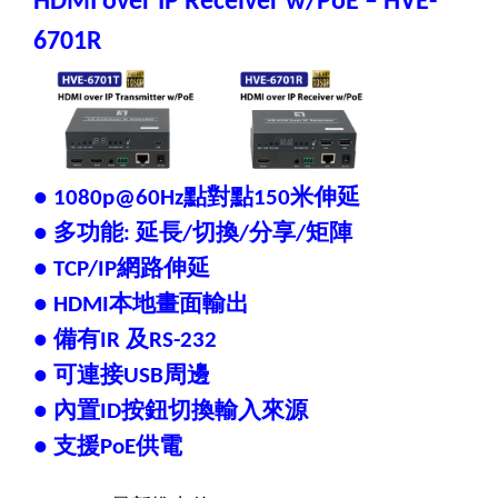
HDMI over IP Receiver w/PoE – HVE-
6701R
點對點
米伸延
● 1080p@60Hz
150
多功能
延長
切換
分享
矩陣
●
:
/
/
/
網路伸延
● TCP/IP
本地畫面輸出
● HDMI
備有
及
●
IR
RS-232
可連接
周邊
●
USB
內置
按鈕切換輸入來源
●
ID
支援
供電
●
PoE