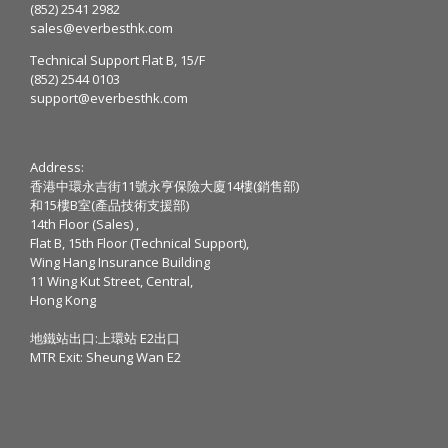
(852) 2541 2982
sales@everbesthk.com
Technical Support Flat B, 15/F
(852) 2544 0103
support@everbesthk.com
Address:
香港中環永吉街11號永亨保險大廈14樓(銷售部)
和15樓B室(產品技術支援部)
14th Floor (Sales) ,
Flat B, 15th Floor (Technical Support),
Wing Hang Insurance Building
11 Wing Kut Street, Central,
Hong Kong
地鐵站出口:上環站 E2出口
MTR Exit: Sheung Wan E2