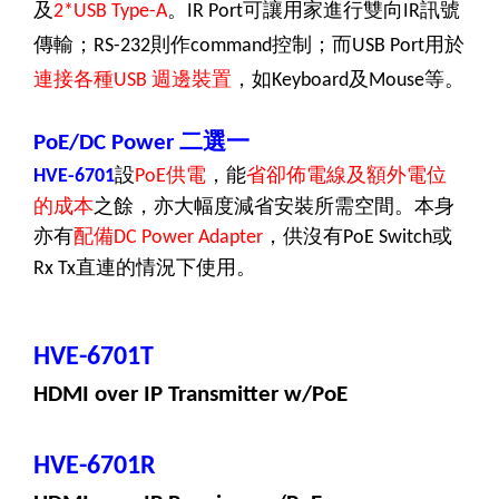
及
。
可讓用家進行雙向
訊號
2*USB Type-A
IR Port
IR
傳輸；
則作
控制；而
用於
RS-232
command
USB Port
連接各種
週邊裝置
，如
及
等。
USB
Keyboard
Mouse
二選一
PoE/DC Power
設
供電
，能
省卻佈電線及額外電位
HVE-6701
PoE
的成本
之餘，亦大幅度減省安裝所需空間。本身
亦有
配備
，供沒有
或
DC Power Adapter
PoE Switch
直連的情況下使用。
Rx Tx
HVE-6701T
HDMI over IP Transmitter w/PoE
HVE-6701R