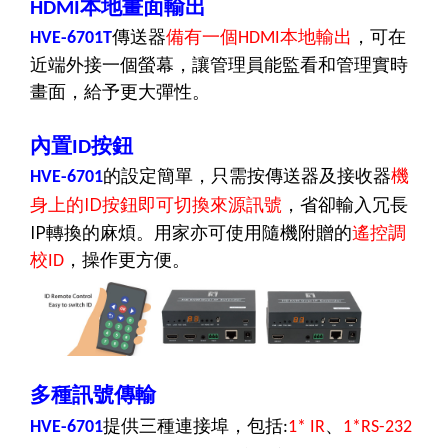
本地畫面輸出
HDMI
傳送器
備有一個
本地輸出
，可在
HVE-6701T
HDMI
近端外接一個螢幕，讓
管理員
能監看和管理實時
畫面
，給予更大彈性
。
內置
按鈕
ID
的設定簡單，只需按傳送器及接收器
機
HVE-6701
ID
身上的
按鈕即可切換來源訊號
，省卻輸入冗長
IP
轉換的麻煩。用家亦可使用隨機附贈的
遙控調
校
，操作更方便。
ID
多種訊號傳輸
提供三種連接埠，包括
、
HVE-6701
:
1* IR
1*RS-232