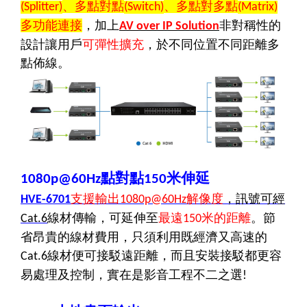
、多點對點
、多點對多點
(Splitter)
(Switch)
(Matrix)
多功能連接
，加上
非對稱性的
AV over IP Solution
設計讓用戶
可彈性擴充
，於不同位置不同距離多
點佈線。
點對點
米伸延
1080p@60Hz
150
支援輸出
解像度
，訊號可經
HVE-6701
1080p@60Hz
線材傳輸，可延伸至
最遠
米的距離
。節
Cat.6
150
省昂貴的線材費用，只須利用既經濟又高速的
線材便可接駁遠距離，而且安裝接駁都更容
Cat.6
易處理及控制，實在是影音工程不二之選
!