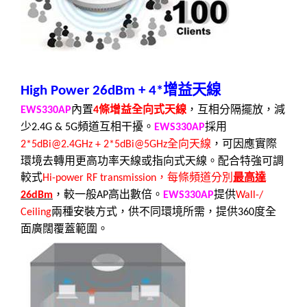
增益天線
High Power 26dBm + 4*
內置
條增益全向式天線
，互相分隔擺放，減
EWS330AP
4
少
頻道互相干擾。
採用
2.4G & 5G
EWS330AP
全向天線
，可因應實際
2*5dBi
@
2.4GHz + 2*5dBi
@
5GHz
環境去轉用更高功率天線或指向式天線。配合
特強可調
較式
，每條頻道分別
最高達
Hi-power RF transmission
，較一般
高出數倍。
提供
26dBm
AP
EWS330AP
Wall-/
兩種安裝方式，供不同環境所需，提供
度全
Ceiling
360
面廣闊覆蓋範圍。