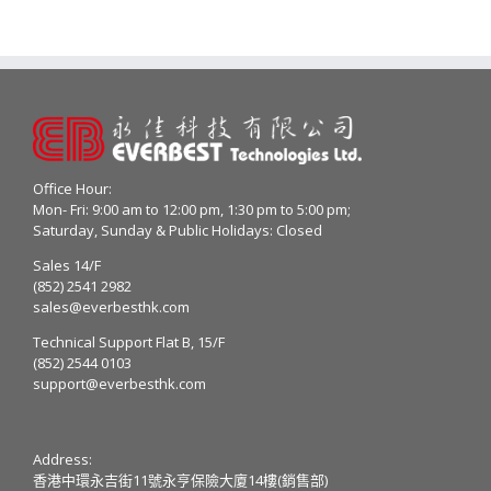
Office Hour:
Mon- Fri: 9:00 am to 12:00 pm, 1:30 pm to 5:00 pm;
Saturday, Sunday & Public Holidays: Closed
Sales 14/F
(852) 2541 2982
sales@everbesthk.com
Technical Support Flat B, 15/F
(852) 2544 0103
support@everbesthk.com
Address:
香港中環永吉街11號永亨保險大廈14樓(銷售部)