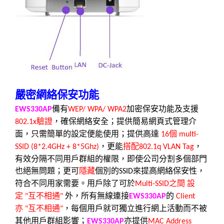
嚴密網絡保安功能
備有
加密保安功能及支援
EWS330AP
WEP/ WPA/ WPA2
驗證
，確保網絡安全；提供簡易網頁式管理介
802.1x
面，只需簡單的設定便能使用；提供高達
個
16
multi-
，更能
搭配
，
SSID (8*2.4GHz + 8*5Ghz)
802.1q VLAN Tag
有效分隔不同用戶群組的權限，即使公司分割多個部門
也絕無問題；更可
隱藏
個別的
來提高網絡保安性，
SSID
符合不同用家需要。用戶除了可於
之間
設
Multi-SSID
定
互不相通
外，所有無線連接
的
"
"
EWS330AP
Client
亦
互不相通
，每個用戶就可獨立進行網上活動而不被
"
"
其他用戶群組影響；
亦提供
EWS330AP
MAC Address