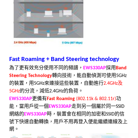
Fast Roaming + Band Steering technology
為了更有效
充分
使用不同的頻譜，
採用
EWS330AP
Band
轉向技術，能自動偵測可使用
Steering Technology
5GHz
的裝置，用
來連接這些裝置，
自動進行
及
5GHz
2.4GHz
的分流，減低
的負荷。
5GHz
2.4GHz
更備有
功
EWS330AP
Fast Roaming
(802.11k & 802.11r)
能，當用戶從一個
走到另一個屬於同一
EWS330AP
SSID
網絡的
時，裝置會在相同的加密和
的信
EWS330AP
SSID
號下快速自動轉換，用戶不用再登入便能繼續連線及上
網。