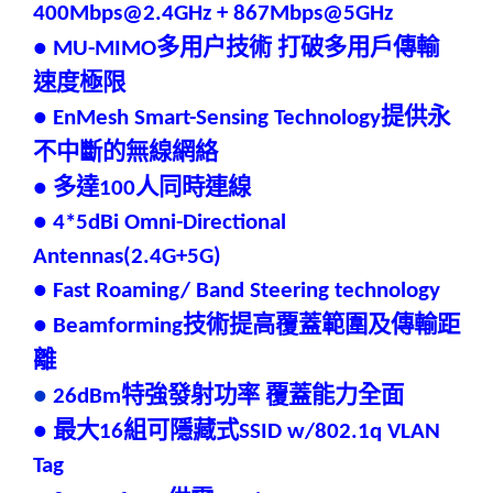
400Mbps
@
2.4GHz + 867Mbps
@
5GHz
多用户技術
打破多用戶傳輸
● MU-MIMO
速度極限
提供永
● EnMesh Smart-Sensing Technology
不中斷的無線網絡
多達
人同時連線
●
100
● 4*5dBi Omni-Directional
Antennas(2.4G+5G)
● Fast Roaming/ Band Steering technology
技術提高覆蓋範圍及傳輸距
● Beamforming
離
特強發射功率
覆蓋能力全面
●
26dBm
最大
組可隱藏式
●
16
SSID w/802.1q VLAN
Tag