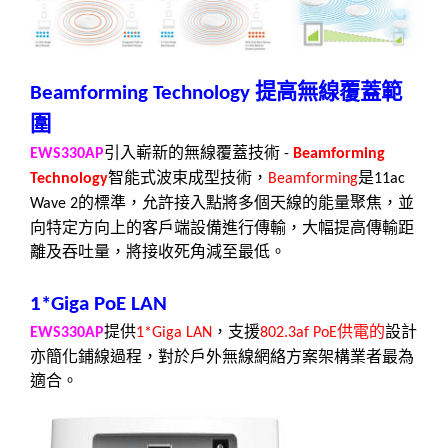
提高無線覆蓋範
Beamforming Technology
圍
引入嶄新的無線覆蓋技術
EWS330AP
-
Beamforming
智能式波束成型技術，
是
Technology
Beamforming
11ac
的標準，允許接入點將多個天線的能量聚焦，並
Wave 2
向特定方向上的客戶端設備進行傳輸，大幅提高傳輸距
離及吞吐量，將接收死角減至最低。
1*Giga PoE LAN
提供
，支援
供電的
設計
EWS330AP
1*Giga LAN
802.3af PoE
亦簡化鋪線過程，對於戶外無線網絡方案架構業者最為
適合。