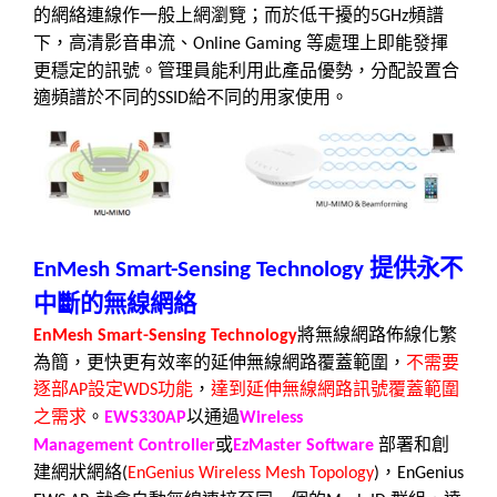
的網絡連線作一般上網瀏覽；而於低干擾的
頻譜
5GHz
下，高清影音串流、
等處理上即能發揮
Online Gaming
更穩定的訊號
。管理員能利用此產品優勢，分配設置合
適
頻譜
於不同的
給不同的用家使用。
SSID
提供永不
EnMesh Smart-Sensing Technology
中斷的無線網絡
將無線網路佈線化繁
EnMesh Smart-Sensing Technology
為簡，更快更有效率的延伸無線網路覆蓋範圍，
不需要
逐部
設定
功能
，
達到延伸無線網路訊號覆蓋範圍
AP
WDS
之需求
。
以通過
EWS330AP
Wireless
或
部署和創
Management Controller
EzMaster Software
建網狀網絡
，
(
EnGenius Wireless Mesh Topology
)
EnGenius