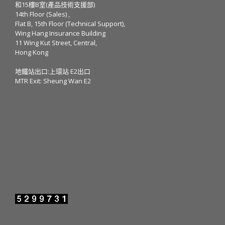
和15樓B室(產品技術支援部)
14th Floor (Sales) ,
Flat B, 15th Floor (Technical Support),
Wing Hang Insurance Building
11 Wing Kut Street, Central,
Hong Kong
地鐵站出口:上環站 E2出口
MTR Exit: Sheung Wan E2