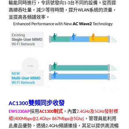
輸能同時進行，令訊號發向
台不同的設備。從而提
1-3
高總吞吐量，減少等待時間，提升
系統的流量，
WLAN
並提高各頻譜效率。
雙頻同步收發
AC1300
採用
制式
，內置
及
發射模
EWS330AP
AC1300
2.4GHz
5GHz
組
，管理員能利用
(400Mbps
@
2.4Ghz+ 867Mbps
@
5Ghz)
此產品優勢，
透過
頻譜連接，其足以提供高流暢
2.4GHz