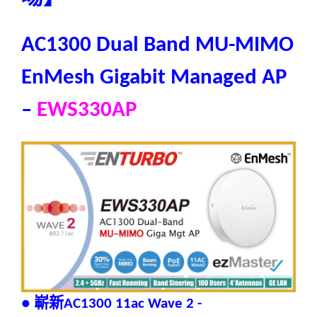
AC1300 Dual Band MU-MIMO
EnMesh Gigabit Managed AP
–
EWS330AP
嶄新
●
AC1300 11ac Wave 2 -