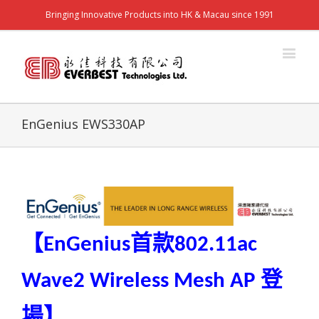
Bringing Innovative Products into HK & Macau since 1991
EnGenius EWS330AP
【
首款
EnGenius
802.11ac
登
Wave2 Wireless Mesh AP
場】