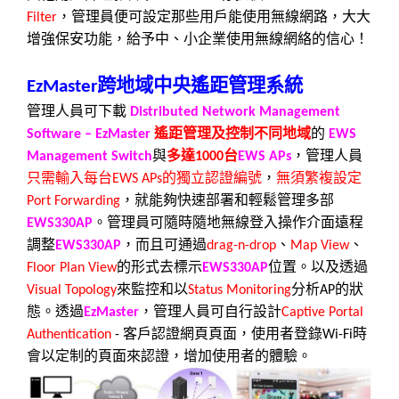
，管理員便可設定那些用戶能使用無線網路，大大
Filter
增強保安功能，給予中、小企業使用無線網絡的信心！
跨地域中央遙距管理系統
EzMaster
管理人員可下載
Distributed Network Management
遙距管理及
控制
不同地域
的
Software – EzMaster
EWS
與
多達
台
，管理人員
Management Switch
1000
EWS APs
只需輸入每台
的獨立認證編號
，
無須繁複設定
EWS APs
，就能夠快速部署和輕鬆管理多部
Port Forwarding
。管理員可隨時隨地無線登入操作介面遠程
EWS330AP
調整
，而且可通過
、
、
EWS330AP
drag-n-drop
Map View
的
形式去標示
位置。
以及透過
Floor Plan View
EWS330AP
來監控和以
分析
的狀
Visual Topology
Status Monitoring
AP
態。透過
，管理人員可自行設計
EzMaster
Captive Portal
客戶認證網頁頁面，使用者登錄
時
Authentication
-
Wi-Fi
會以定制的頁面來認證，增加使用者的體驗。