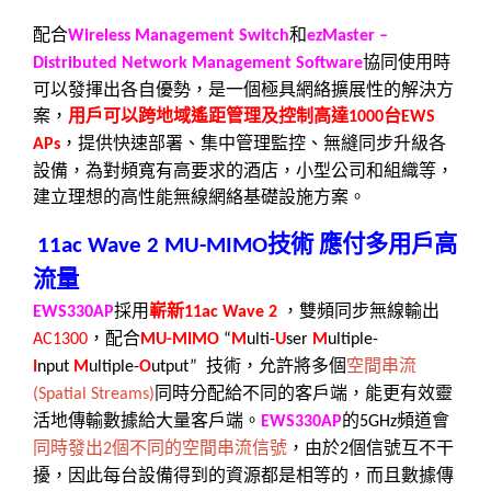
配合
和
Wireless Management Switch
ezMaster –
協同使用時
Distributed Network Management Software
可以發揮出各自優勢，是一個極具網絡擴展性的解決方
案，
用戶可以跨地域遙距管理及控制高達
台
1000
EWS
，提供快速部署、集中管理監控、無縫同步升級各
APs
設備，為對頻寬有高要求的酒店，小型公司和組織等，
建立理想的高性能無線網絡基礎設施方案。
技術
應付多用戶高
11ac Wave 2 MU-MIMO
流量
採用
嶄新
，雙頻同步無線輸出
EWS330AP
11ac Wave 2
，配合
AC1300
MU-MIMO
“
M
ulti-
U
ser
M
ultiple-
技術，允許將多個
空間串流
I
nput
M
ultiple-
O
utput”
同時分配給不同的客戶端，能更有效靈
(Spatial Streams)
活地傳輸數據給大量客戶端。
的
頻道會
EWS330AP
5GHz
同時發出
個不同的空間串流信號
，由於
個信號互不干
2
2
擾，因此每台設備得到的資源都是相等的，而且數據傳