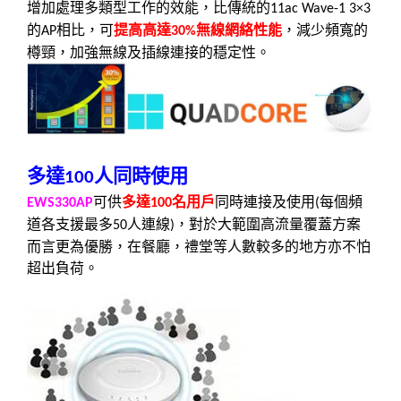
增加處理多類型工作的效能，比傳統的
11ac Wave-1 3×3
的
相比，可
提高高達
無線網絡性能
，減少頻寬的
AP
30%
樽頸，加強無線及插線連接的穩定性。
多達
人同時使用
100
可供
多達
名用戶
同時連接及使用
每個頻
EWS330AP
100
(
道各支援最多
人連線
，對於大範圍高流量覆蓋方案
50
)
而言更為優勝，在餐廳，禮堂等人數較多的地方亦不怕
超出負荷。