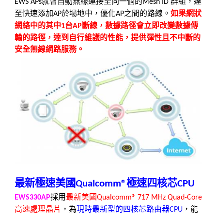
就會自動無線連接至同一個的
群組，達
EWS APs
Mesh ID
至快速添加
於場地中，優化
之間的路線。
如果網狀
AP
AP
網絡中的其中
台
斷線，數據路徑會立即改變數據傳
1
AP
輸的路徑，達到自行維護的性能，提供彈性且不中斷的
安全無線網路服務。
最新極速
美國
極速
四
核芯
Qualcomm®
CPU
採用
最新美國
EWS330AP
Qualcomm® 717 MHz Quad-Core
高
速處理晶片
，為
現時最新型的四核芯路由器
，能
CPU