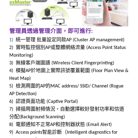
管理員透過管理介面，即可進行
:
統一管理
批量設定同款
1)
AP (Cluster AP management)
實時監控個別
或整體網絡流量
2)
AP
(Access Point Status
Monitoring)
無線客戶端圖譜
3)
(Wireless Client Fingerprinting)
模擬
於地圖上實際訊號覆蓋範圍
4)
AP
(Floor Plan View &
Heat Map)
檢測周圍的
的
5)
AP
MAC address/ SSID/ Channel (Rogue
AP Detection)
認證頁面功能
6)
(Captive Portal)
掃描周圍射頻情況，自動選擇較好發射功率和信道
7)
分配
(Background Scanning)
電郵通知不正常
和控制器狀態
8)
AP
(Email Alert)
智能診斷（
9)
Access points
Intelligent diagnostics for