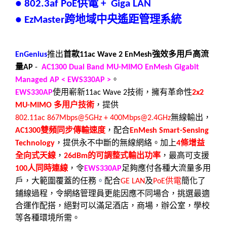
供電
● 802.3af PoE
+ Giga LAN
跨地域中央遙距管理系統
● EzMaster
推出
首款
強效多用戶高流
EnGenius
11ac Wave 2 EnMesh
量
AP
-
AC1300 Dual Band MU-MIMO EnMesh Gigabit
。
Managed AP < EWS330AP >
使用嶄新
技術，擁有革命性
EWS330AP
11ac Wave 2
2x2
多用户技術
，提供
MU-MIMO
無線輸出，
802.11ac 867Mbps
@
5GHz + 400Mbps
@
2.4GHz
雙頻同步傳輸速度
，配合
AC1300
EnMesh Smart-Sensing
，提供永不中斷的無線網絡。
加上
條增益
Technology
4
全向式天線
，
的可調整式輸出功率
，最高可支援
26dBm
人同時連線
，
令
足夠應付各種大流量多用
100
EWS330AP
戶，大範圍覆蓋的任務
。
配合
及
供電
簡化了
GE LAN
PoE
鋪線過程，令網絡管理員更能因應不同場合，挑選最適
合運作配搭，絕對可以滿足酒店，商場，辦公室，學校
等各種環境所需。