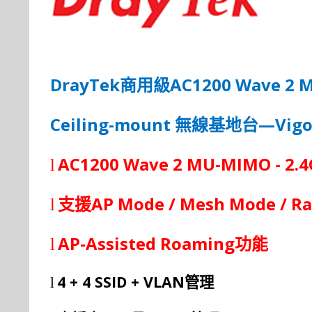
DrayTek
AC1200 Wave 2 
商用級
Ceiling-mount
—Vigo
無線基地台
AC1200 Wave 2 MU-MIMO - 2.
l
AP Mode / Mesh Mode / Ra
l
支援
AP-Assisted Roaming
l
功能
4 + 4 SSID + VLAN
l
管
理