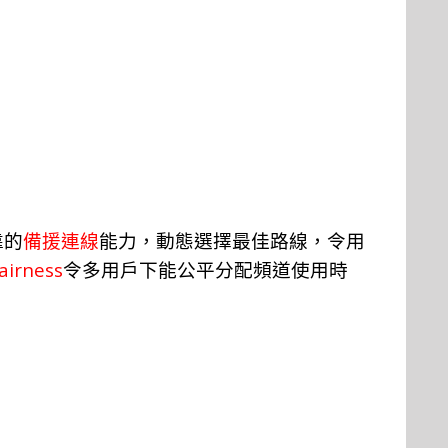
靠的
備援連
線
能
力，
動
態
選
擇
最
佳
路線
，
令用
airness
令多用
戶
下能公
平
分配頻
道
使用時