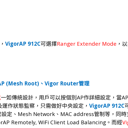
VigorAP 912C
Ranger Extender Mode
，
可選擇
，以
AP (Mesh Root)
Vigor Router
、
管理
AP
A
式
一如傳統設計，用戶可以按個別
作詳細設定，當
VigorAP 912C
及運作狀態監察，只需做好中央設定，
Mesh Network
MAC address
密設定、
、
管制等，
同
時
orAP Remotely, WiFi Client Load Balancing
V
。
而經