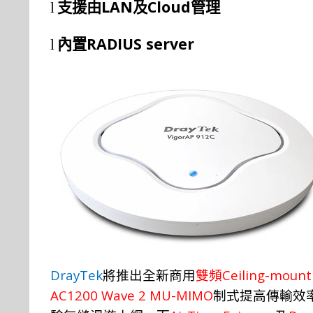
LAN
Cloud
l
支援由
及
管理
RADIUS server
l
內置
DrayTek
Ceiling-mount
將推
出
全新商用
雙頻
AC1200 Wave 2 MU-MIMO
制
式
提高傳輸效