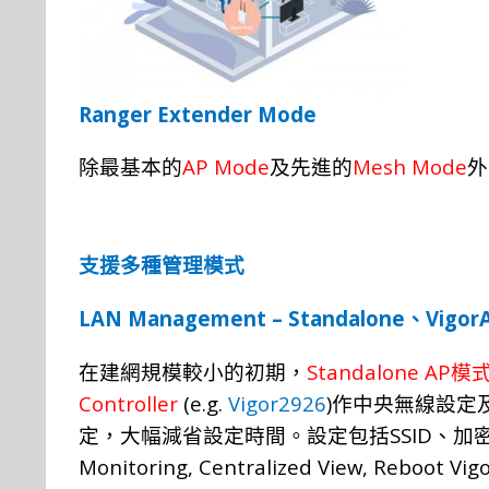
Ranger Extender Mode
AP Mode
Mesh Mode
除最基本的
及先進的
外
支援
多種管
理
模
式
LAN Management – Standalone
V
igor
、
Standalone AP
在建網規模較小的初期，
模
C
ontroller
(e.g.
Vigor2926
)
作中央無線設定
SSID
定，大幅減省設定時間。設定包括
、加
Monitoring, Centralized View, Reboot Vig