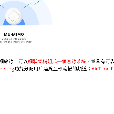
網
絡
線
，
可
以
網
狀
架構組
成
一個無線系
統
，
並具有可
eering
AirTime F
功
能
分
配
用
戶
連
線
至較流暢的頻
道；