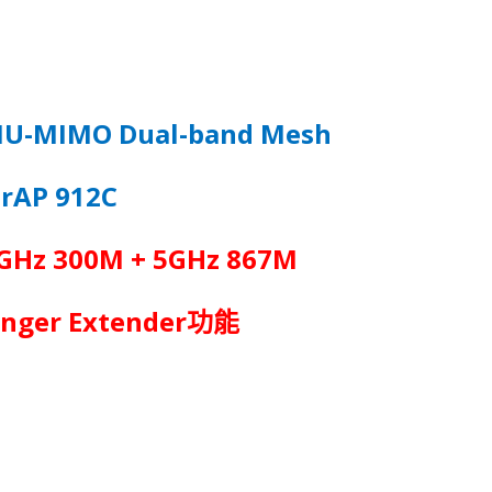
MU-MIMO Dual-band Mesh
rAP 912C
4GHz 300M + 5GHz 867M
nger Extender
功能