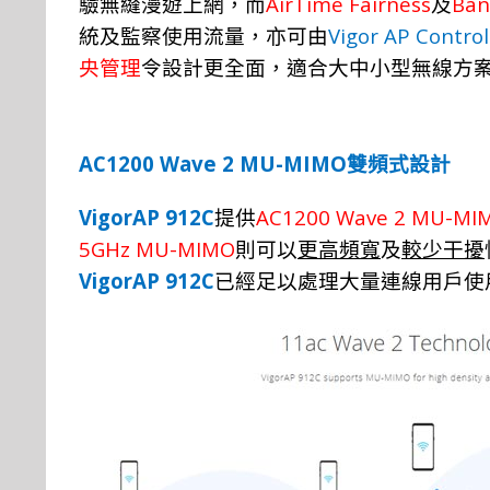
AirTime Fairness
Ban
驗
無縫漫
遊
上網
，
而
及
Vigor AP Control
統
及監
察
使用流
量，
亦
可由
央管理
令
設計
更
全面，適合
大
中小型無線方
AC1200 Wave 2 MU-MIMO
雙頻式設計
VigorAP 912C
AC1200 Wave 2 MU-MI
提供
5GHz MU-MIMO
則可以
更高頻寬
及
較少干擾
VigorAP 912C
已經足以處理大量連線用戶使