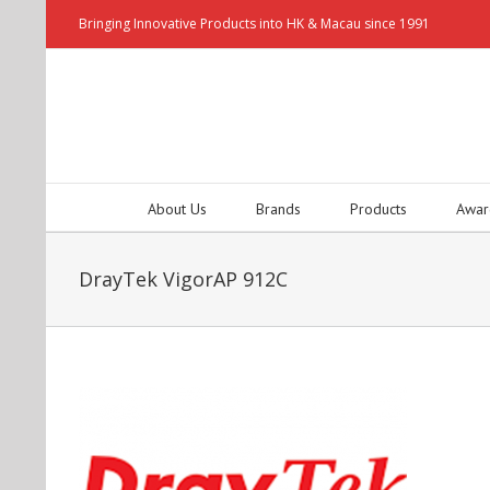
Bringing Innovative Products into HK & Macau since 1991
About Us
Brands
Products
Awar
DrayTek VigorAP 912C