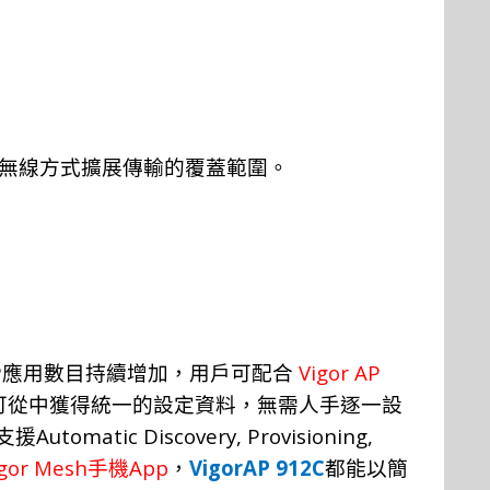
無線方式擴展傳輸的覆蓋範圍。
P
Vigor AP
應用數目持續增加，用戶可配合
可從中獲得統一的設定資料，無需人手逐一設
Automatic Discovery,
Provisioning,
支
援
igor Mesh
App
VigorAP 912C
手機
，
都能以簡