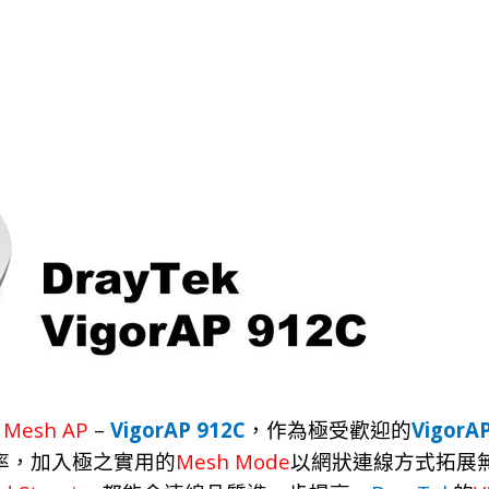
Mesh
AP
–
VigorAP 912C
VigorA
，
作為極受歡
迎
的
Mesh Mode
率，
加入極之實用的
以網
狀
連線方
式
拓
展