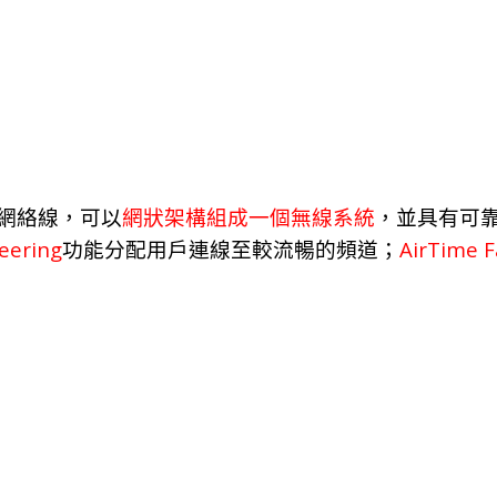
網
絡
線
，
可
以
網
狀
架構組
成
一個無線系
統
，
並具有可
eering
AirTime F
功
能
分
配
用
戶
連
線
至較流暢的頻
道；