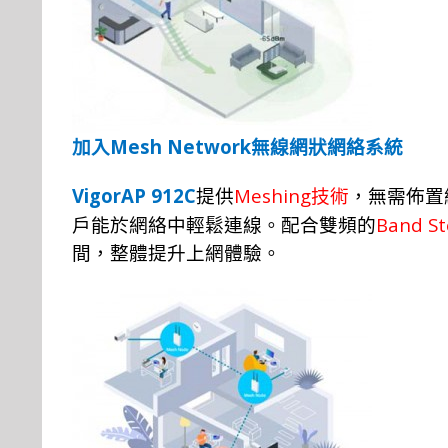
Mesh Network
加入
無線網
狀
網
絡
系
統
VigorAP 912C
Meshing
提
供
技
術
，
無需佈
置
Band St
戶
能於網
絡
中輕
鬆
連
線。
配
合
雙頻的
間，
整
體
提升上網體驗
。