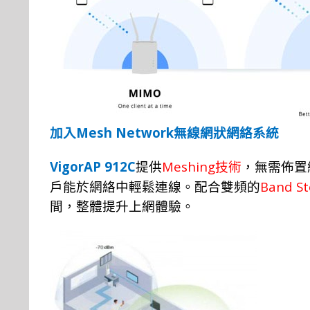
Mesh Network
加入
無線網
狀
網
絡
系
統
VigorAP 912C
Meshing
提
供
技
術
，
無需佈
置
Band St
戶
能於網
絡
中輕
鬆
連
線。
配
合
雙頻的
間，
整
體
提升上網體驗
。