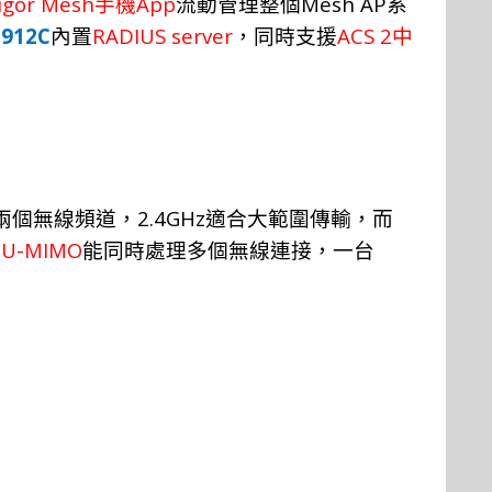
igor Mesh
App
Mesh AP
手機
流
動
管
理
整個
系
 912C
RADIUS server
ACS 2
內置
，
同
時
支
援
中
2.4GHz
兩個無線頻道，
適合大
範
圍
傳輸
，而
U-MIMO
能同
時
處
理
多個無線連
接，一台