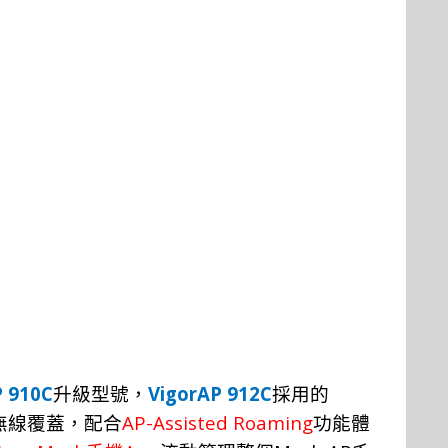
P 910C
VigorAP 912C
升
級
型
號，
採
用
的
AP-
Assisted Roaming
無線覆蓋
，
配
合
功
能
體