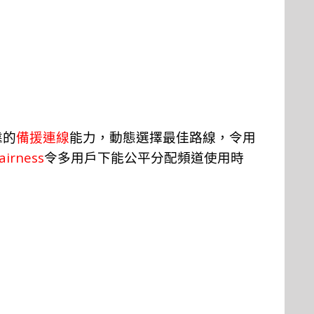
靠的
備援連
線
能
力，
動
態
選
擇
最
佳
路線
，
令用
airness
令多用
戶
下能公
平
分配頻
道
使用時