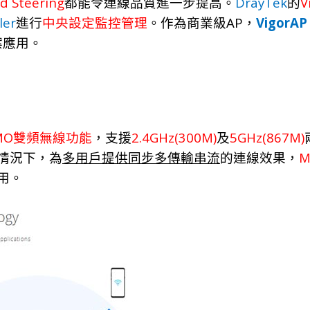
d Steering
DrayTek
V
都能令連
線
品
質
進一步提
高。
的
ler
AP
VigorAP
進行
中央設定監控管理
。作為商業級
，
案應用。
MO
2.4GHz(300M)
5GHz(867M)
雙頻無線功能
，支援
及
M
情況下，為
多用戶提供同步多傳輸串流
的連線效果，
用。