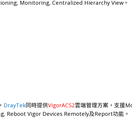
sioning, Monitoring, Centralized Hierarchy View
。
DrayTek
VigorACS2
Mo
，
同
時
提
供
雲端管
理
方
案，
支
援
ng, Reboot Vigor Devices Remotely
Report
及
功
能。