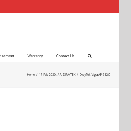
tisement
Warranty
Contact Us
Home
/
17 Feb 2020
,
AP
,
DRAYTEK
/
DrayTek VigorAP 912C