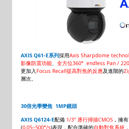
AXIS Q61-E
系列
採用
Axis Sharpdome techno
影像防震功能
、
全方位
360° endless Pan / 220
更加入
Focus Recall
提高對焦的反應
及進階的
Zi
層次。
30
倍光學變焦
1
MP
鏡頭
AXIS Q6124-E
配備
1/3"
逐行掃描
CMOS
，
擁有
(
0.05–500°/s
)
表現
，
配合準確的
自動對焦系統