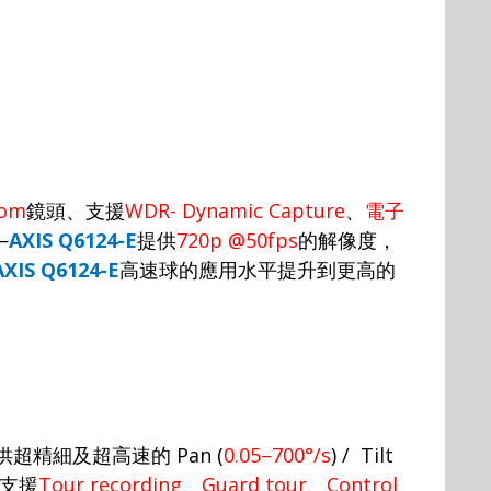
oom
鏡頭、支援
WDR- Dynamic Capture
、
電子
—
AXIS Q6124-E
提
供
720p
@50fps
的解像度
，
AXIS Q6124-E
高速球的應用水平提升到更高的
供超精
細及
超
高速的
Pan (
0.05–700°/s
) / Tilt
支援
Tour recording
、
Guard tour
、
Control