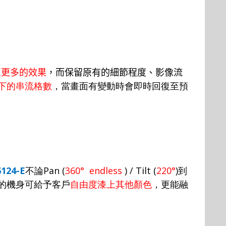
至更多的效果
，而保留原有的細節程度、影像流
下的串流格數
，當畫面有變動時會即時回復至預
6124-E
不論
Pan (
360° endless
) / Tilt (
220°
)
到
的機身可給予客戶
自由度漆上其他顏色
，更能融