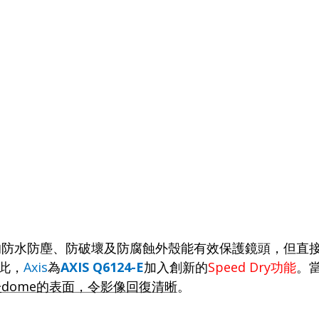
的防水防塵、防破壞及防腐蝕外殼能有效保護鏡頭，但直
此，
Axis
為
AXIS Q6124-E
加入創新的
Speed Dry
功能
。
於
dome
的表面，令影像回復清晰
。