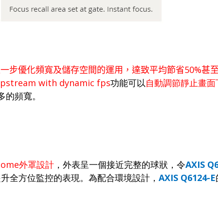
進一步優化頻寬及儲存空間的運用，達致平均節省
50%
甚
ipstream with dynamic fps
功能可以
自動調節靜止畫面
多的頻寬。
dome
外罩設計
，外表呈一個接近完整的球狀，令
AXIS Q
提升全方位監控的表現。為配合環境設計，
AXIS Q6124-E