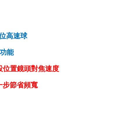
位高速球
功能
設位置鏡頭對焦速度
一步節省頻寬