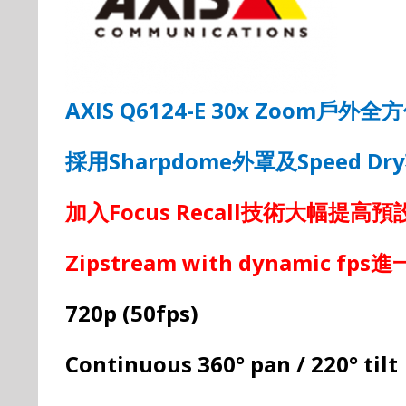
AXIS Q6124-E 30x Zoom
戶外全方
採用
Sharpdome
外罩及
Speed Dry
加入
Focus Recall
技術大幅提高預
Zipstream with dynamic fps
進
720p (50fps)
Continuous 360° pan
/ 220
° tilt