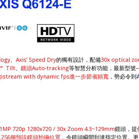
logy
、
Axis’ Speed Dry
的獨有設計，配備
30x optical z
° Tilt
、
鏡頭
Auto-tracking
等智慧分析功能，最新型號
pstream with dynamic fps
進一步節省頻寬
，
勢必令到
1MP 720p 1280x720 / 30x Zoom 4.3~129mm
鏡頭，提
，
256
個預設鏡頭拍攝位置
，令鏡頭瞬間到達指定位置。
更