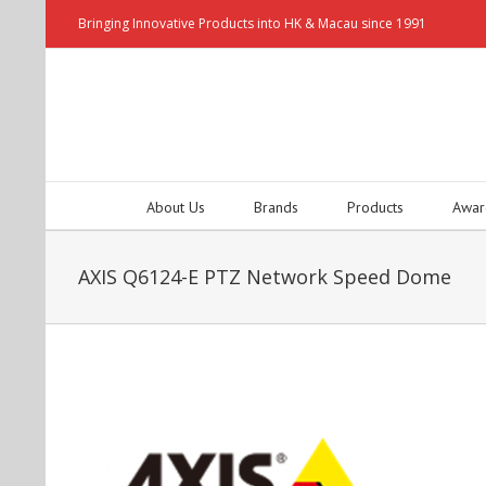
Bringing Innovative Products into HK & Macau since 1991
About Us
Brands
Products
Awar
AXIS Q6124-E PTZ Network Speed Dome