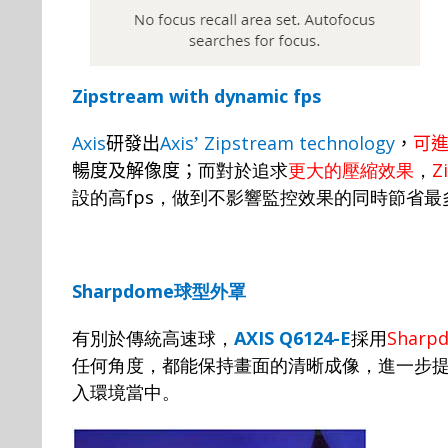
Zipstream with dynamic fps
Axis
研發出
Axis
’
Zipstream technology
，
可
暢度及解像度；
而對於追求
更大的壓縮效果
，
Z
設的高
fps
，做到不影響監控效果的同時節省最
Sharpdome
球型外罩
有別於傳統高速球，
AXIS Q6124-E
採用
Sharp
任何角度，都能保持畫面的清晰成像，進一步
入環境當中。