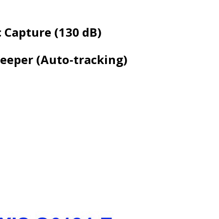
c
Capture (1
3
0 dB)
eeper
(Auto-tracking)