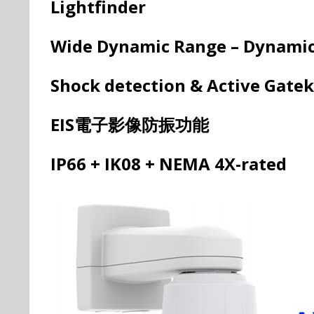
Lightfinder
Wide Dynamic Range –
Dynami
Shock detection & A
ctive
Gatek
EIS
電子影像防振功能
IP66 + IK08 + NEMA 4X-rated