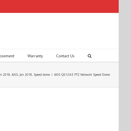
tisement
Warranty
Contact Us
an 2018
,
AXIS
,
Jan 2018
,
Speed dome
/
AXIS Q6124-E PTZ Network Speed Dome