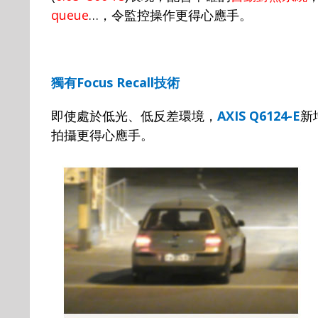
queue
…
，令監控操作更得心應手。
獨有
Focus Recall
技術
即使處於低光、低反差環境，
AXIS Q6124-E
新
拍攝更得心應手。