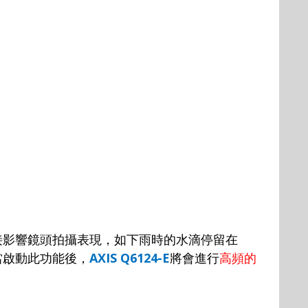
接影響鏡頭拍攝表現，如下雨時的水滴停留在
當啟動此功能後，
AXIS Q6124-E
將會進行
高頻的