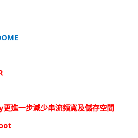
 DOME
R
y
更進一步減少串流頻寬及儲存空間
oot