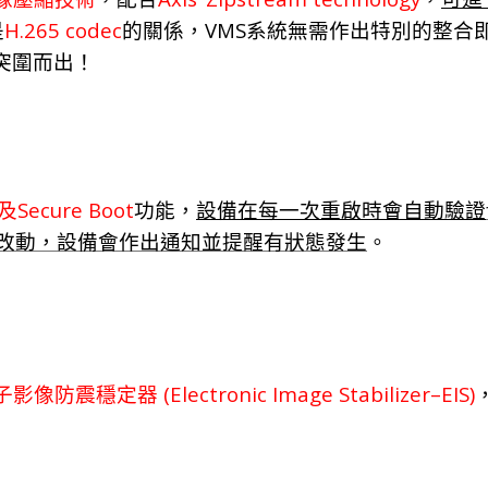
H.265 codec
VMS
是
的關係，
系統無需作出特別的整合
突圍而出！
Secure Boot
及
功能，
設備在每一次重啟時會自動驗證
改動
，
設
備
會作出通
知
並提醒有狀
態
發
生
。
(Electronic Image Stabilizer–EIS)
子影像防震穩定器