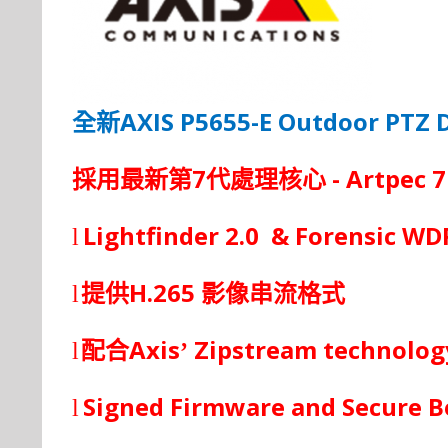
AXIS P5655-E
Outdoor PTZ
全新
7
- Artpec 7
採用最新第
代處
理
核
心
Lightfinder 2.0 & Forensic WD
l
H.265
l
提供
影像串流格式
Axis
Zipstream technolog
l
配合
’
Signed Firmware and Secure B
l