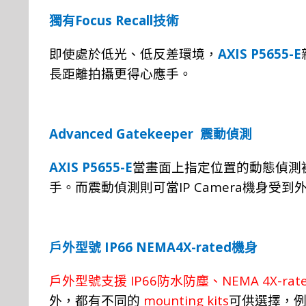
Focus Recall
獨有
技術
AXIS P5655-E
即使處於低光、低反差環境，
長距離拍攝更得心應手。
Advanced Gatekeeper
震動偵測
AXIS P5655-E
當畫面上指定位置的動態偵測
IP Camera
手。而震動偵測則可當
機身受到
IP66 NEMA4X-rated
戶外型號
機身
IP66
NEMA 4X-rat
戶外型號支援
防水防塵、
mounting kits
外，都有不同的
可供選擇，