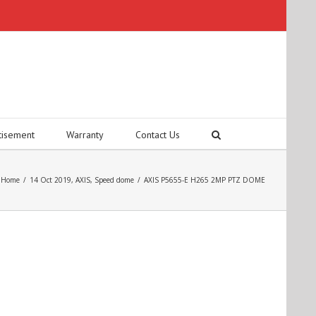
tisement
Warranty
Contact Us
Home
/
14 Oct 2019
,
AXIS
,
Speed dome
/
AXIS P5655-E H265 2MP PTZ DOME