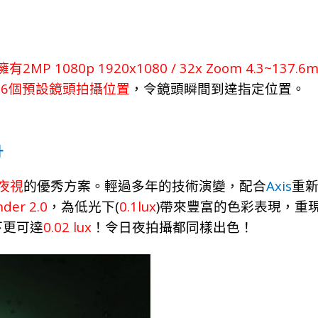
2MP 1080p 1920x1080 / 32x Zoom 4.3~137.6
擁有
56
個預設鏡頭拍攝位置
，令鏡頭瞬間到達指定位置。
升
Axis
夜視
的優
秀
方
案。
輕過多年的技
術
演
變，
配合
重
nder 2.0
(
0.1
lux
)
，
為低光下
帶
來
豐
富
的色
彩
表現
，
重
0.02
lux
下更可達
！
令日夜拍
攝
都同
樣
出色
！