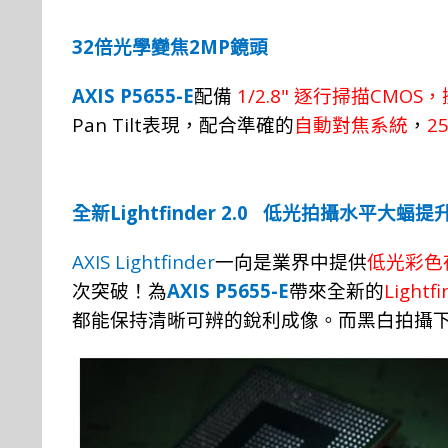
32
2MP
倍光學變焦
鏡頭
AXIS P5655-E
1/2.8"
CMOS
配備
逐行掃描
，
Pan Tilt
2
表現，配合準確的
自動對焦系統
，
Lightfinder 2.0
全新
低光拍攝水平大蝠提
AXIS Lightfinder
一向是業
界
中提
供
低光彩色
AXIS P5655-E
Lightfi
次突
破！
為
帶
來
全新的
都能保
持
清
晰
可辨的銳
利
成像
。
而黑
白
拍
攝