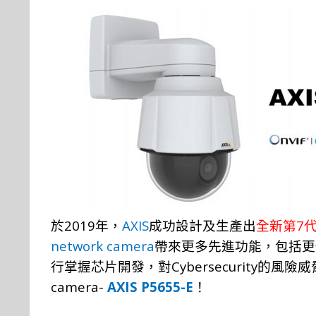
2019
AXIS
7
於
年
，
成
功
設
計
及生
產
出
全新第
network camera
帶來更多先
進
功
能，
包
括
更
Cybersecurity
行掌
握
芯片開
發，
對
的風
險
威
camera-
AXIS P5655-E
！