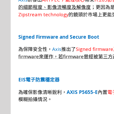
的細節程度、影像流暢度及解像度
；更因為
Zipstream technology
的鏡頭於市場上更能
Signed Firmware and Secure Boot
Axis
Signed firmware
為保障安全性，
推出了
firmware
firmware
來運作，
若
曾
經
被第三方
EIS
電子防震穩定器
AXIS P5655-E
為確保影像清晰銳利，
內置
電
模糊拍攝情況。