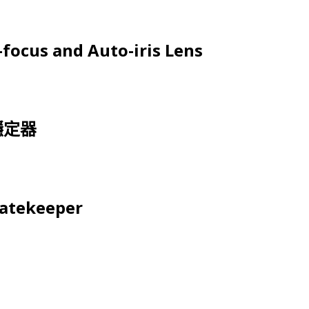
focus and Auto-iris Lens
穩定器
Gatekeeper