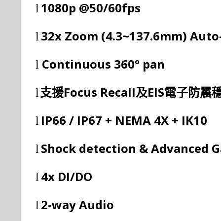
1080p @50/60fps
l
32x Zoom (4.3~137.6mm) Auto-
l
Continuous 360° pan
l
Focus Recall
EIS
l
支援
及
電子防震
IP66 / IP67 + NEMA 4X + IK10
l
Shock detection & Advanced 
l
4x DI/DO
l
2-way Audio
l