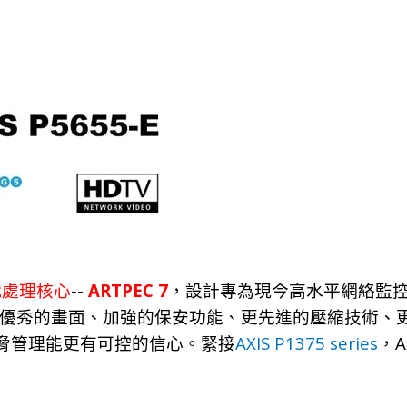
--
ARTPEC 7
代處
理
核心
，
設
計
專為現今高水平網
絡
監
優
秀
的畫
面、
加
強
的保安功
能、
更先
進
的壓
縮
技
術、
AXIS P1375 series
A
脅
管
理
能更有可控的信
心。
緊接
，