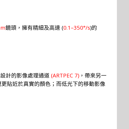
mm
(
0.1–350°/s
)
鏡頭，擁有精細及高速
的
(ARTPEC 7)
新設
計
的影
像
處
理
通道
，
帶來另一
現更貼近於真
實
的顏
色；
而低光下的移
動
影像