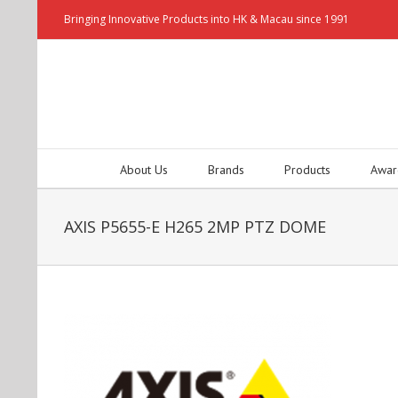
Bringing Innovative Products into HK & Macau since 1991
About Us
Brands
Products
Awar
AXIS P5655-E H265 2MP PTZ DOME