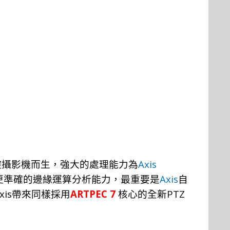
A
xis
控攝
影機
而生
，
強大的處
理
能
力
為
Axis
更準
確
的邊
緣
運算分
析
能
力，
最重
要
是
自
xis
ARTPEC 7
PTZ
帶
來
同
樣
採
用
核心的全新