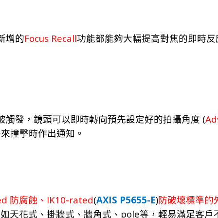
Focus Recall
新增的
功能都能夠大幅提高對焦的即時反
(
Ad
被觸發，鏡頭可以即時轉向預先設定好的拍攝角度
外來撞擊時作出通知。
ed
IK10-rated
(
AXIS P5655-E
)
防腐蝕、
防破壞標準的
pole
例如天花式、掛牆式、牆角式、
等，輕易滿足客戶