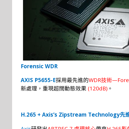
Forensic WDR
AXIS P5655-E
WDR
—Fore
採用最
先
進的
技術
(120dB)
新處理，重現超闊動態效果
。
H.265 + Axis’s Zipstream Technology
先
Axis
ARTPEC 7
H.265
研發出
處
理
核心
帶來
影