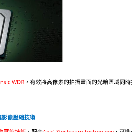
nsic WDR
，有效將高像素的拍攝畫面的光暗區域同時
進影像壓縮技術
Axis’ Zipstream technology
像壓縮技
術
，
配
合
，
可進