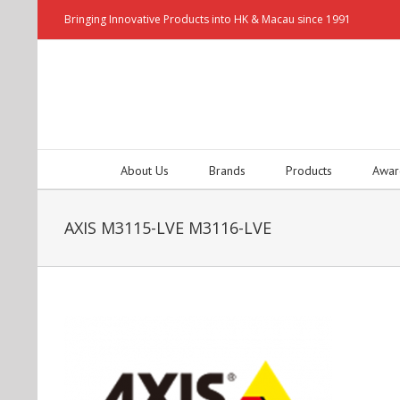
Bringing Innovative Products into HK & Macau since 1991
About Us
Brands
Products
Awar
AXIS M3115-LVE M3116-LVE