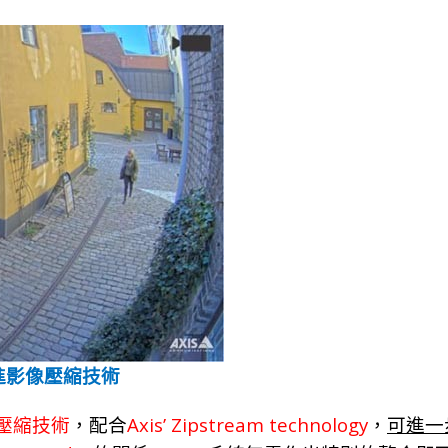
進影像壓縮技術
Axis’ Zipstream technology
壓縮技
術
，
配
合
，
可進一