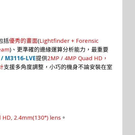
(
Lightfinder + Forensic
包
括
優
秀
的畫
面
ream
)
、
更準
確
的邊
緣
運算分
析
能
力，
最重
要
 / M3116-LVE
2MP / 4MP Quad HD
提
供
，
計
支援多角度調整，小巧的機身不論安裝在室
HD, 2.4mm(130°) lens
。