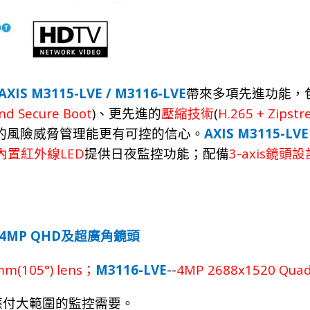
AXIS M3115-LVE / M3116-LVE
帶來多項先
進
功
能，
nd Secure Boot
)
(
H.265 + Zipst
、
更先
進
的
壓
縮
技
術
AXIS M3115-LVE
的風
險
威
脅
管
理
能更有可控的信
心。
LED
3-axis
內置紅外線
提供日夜監控功能；配備
鏡頭設
 4MP QHD
及超廣角鏡頭
mm(105°) lens
M3116-LVE
--
4MP 2688x1520 Quad 
；
應付大範圍的監控需要。