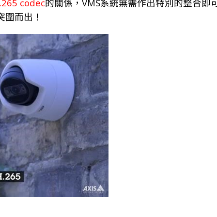
.265 codec
VMS
的關係，
系統無需作出特別的整合即
突圍而出！