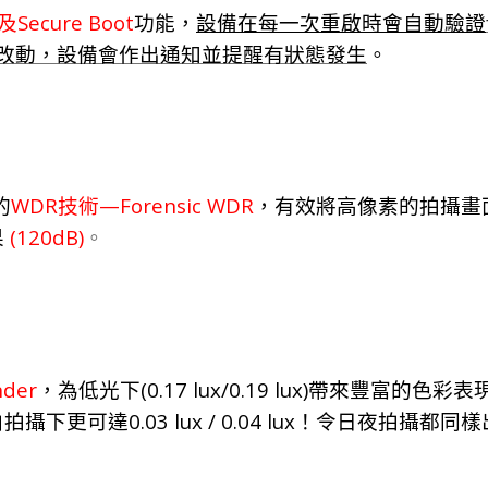
Secure Boot
及
功能，
設備在每一次重啟時會自動驗證
改動
，
設
備
會作出通
知
並提醒有狀
態
發
生
。
WDR
—Forensic WDR
的
技術
，有效將高像素的拍攝畫
(120dB)
果
。
nder
(0.17 lux/0.19
lux)
，
為低光下
帶
來
豐
富
的色
彩
表
0.03
lux / 0.04
lux
白
拍
攝
下更可達
！
令日夜拍
攝
都同
樣