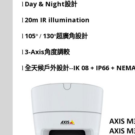
Day & Night
l
設計
20m IR illumination
l
105
130
l
°
/
°超廣角設計
3-Axis
l
角度調較
IK 08 + IP66 + NEM
l
全天候戶外設計
--