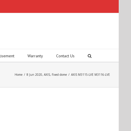
tisement
Warranty
Contact Us
Home
/
8 Jun 2020
,
AXIS
,
Fixed dome
/
AXIS M3115-LVE M3116-LVE