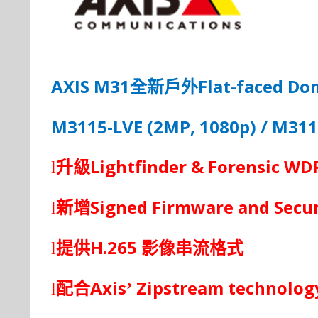
AXIS M31
Flat-faced Do
全
新
戶
外
M3115-LVE (2MP, 1080p) / M311
Lightfinder & Forensic WD
l
升
級
Signed Firmware and Secu
l
新增
H.265
l
提供
影像串流格式
Axis
Zipstream technolog
l
配合
’