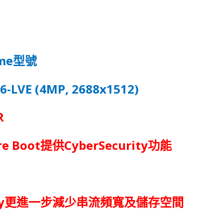
me
型號
6-LVE (4MP, 2688x1512)
R
re Boot
CyberSecurity
提
供
功
能
y
更進一步減少串流頻寬及儲存空間