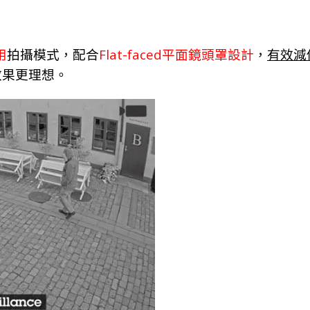
Flat-faced
用
拍攝模式，配合
平面鏡頭罩設計
，
有效減
效果更理想。