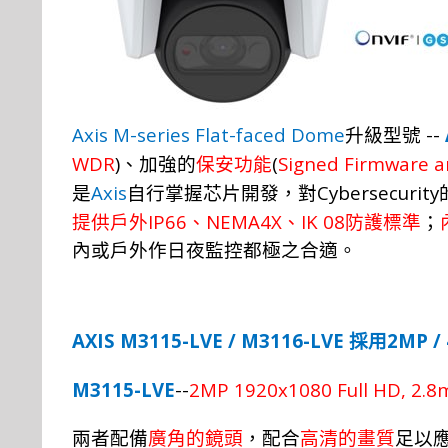
Axis M-series
Flat-faced Dome
--
升級型號
WDR
)
(
Signed Firmware a
、
加
強
的
保安功
能
Axis
Cybersecurity
是
自行掌
握
芯片開
發，
對
IP66
NEMA4X
IK 08
提供戶外
、
、
防護標準
；
內或戶外作日夜監控都極之合適。
AXIS
M31
15
-LVE
/
M3116-LVE
2MP /
採用
M3115-LVE
--
2MP 1920x1080 Full HD, 2.8
兩
者
配
備
廣角的鏡頭
，配合
高清的畫質
足以