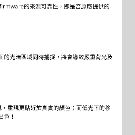
firmware
的來源
可
靠性，即是否原廠提供的
面的光暗區域同時捕捉，將會導致嚴重背光及
現
，
重現更貼近於真
實
的顏
色；
而低光下的移
出色
！