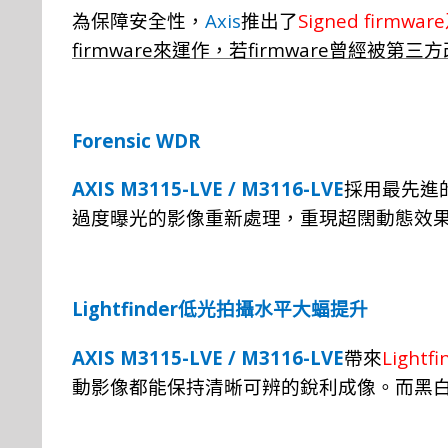
Axis
Signed firmware
為保障安全性，
推出了
firmware
firmware
來運作，
若
曾
經
被第三方
Forensic WDR
AXIS M3115-LVE / M3116-LVE
採用最
先
進
過度曝光的影像重新處理，重現超闊動態效
Lightfinder
低光拍攝水平大蝠提升
AXIS M3115-LVE / M3116-LVE
Lightfi
帶
來
動
影像都能保
持
清
晰
可辨的銳
利
成像
。
而黑