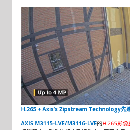
H.265 + Axis’s Zipstream Technology
先
AXIS M3115-LVE/M3116-LVE
H.265
的
影像