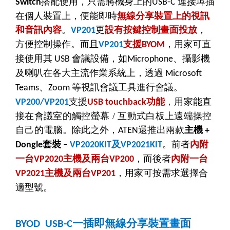
搭配使用
，
只需將機身上的
連接埠插
Switch
USB-C
在個人裝置上，便能即時
無線分享裝置上的視訊
和音訊內容
。
更
設有按鍵控制畫面投放
，
VP201
方便控制操作。而且
支援
，用家可直
VP201
BYOM
接使用其
會議設備，如
、攝影機
USB
Microphone
及喇叭在各大主流作業系統上，透過
Microsoft
、
等視訊會議工具進行會議。
Teams
Zoom
支援
功能
，
用家能直
VP200/VP201
USB touchback
接在會議室的觸控螢幕
/
互動式白板上遠端操控
自己的電腦。
除此之外，
還推出兩款
主機
ATEN
+
套裝
及
。前者
內附
Dongle
–
VP2020KIT
VP2021KIT
一台
主機及兩台
，而後者
內附一台
VP2020
VP200
主機及兩台
，用家可按需求選擇合
VP2021
VP201
適型號。
一插即無線分享裝置畫面
BYOD USB-C