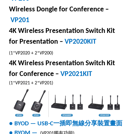
Wireless Dongle for Conference –
VP201
4K Wireless Presentation Switch Kit
for Presentation –
VP2020KIT
(1*VP2020 + 2*VP200)
4K Wireless Presentation Switch Kit
for Conference –
VP2021KIT
(1*VP2021 + 2*VP201)
一插即無線分享裝置畫面
● BYOD — USB-C
● BYOM —
獨有功能
(VP201
)