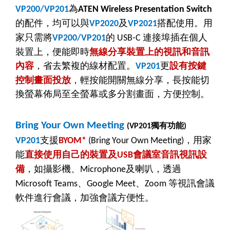
為
VP200/VP201
ATEN Wireless Presentation Switch
的配件，均可以與
及
搭配使用。用
VP2020
VP2021
家只需將
的
連接埠插在個人
VP200/VP201
USB-C
裝置上，便能即時
無線分享裝置上的視訊和音訊
內容
，省去繁複的線材配置。
更
設有按鍵
VP201
控制畫面投放
，輕按能開關無線分享，長按能切
換螢幕佈局至全螢幕或多分割畫面，方便控制。
Bring Your Own Meeting
獨有功能
(VP201
)
支援
，用家
VP201
BYOM*
(Bring Your Own Meeting)
能
直接使用自己的裝置及
會議室音訊視訊設
USB
備
，如攝影機、
及喇叭，透過
Microphone
、
、
等視訊會議
Microsoft Teams
Google Meet
Zoom
軟件進行會議，加強會議方便性。