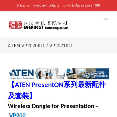
Bringing Innovative Products into HK & Macau since 1991
ATEN VP2020KIT / VP2021KIT
【
系列最新配件
ATEN PresentON
及套裝】
Wireless Dongle for Presentation
–
VP200