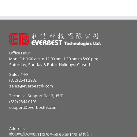
Office Hour:
Mon- Fri: 9:00 am to 12:00 pm, 1:30 pm to 5:00 pm;
Saturday, Sunday & Public Holidays: Closed
Sales 14/F
(852) 2541 2982
sales@everbesthk.com
Technical Support Flat B, 15/F
(852) 2544 0103
support@everbesthk.com
Address:
香港中環永吉街11號永亨保險大廈14樓(銷售部)