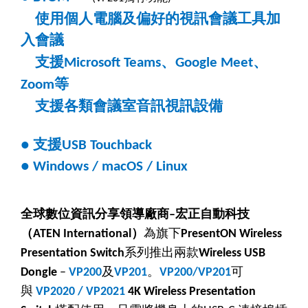
使用個人電腦及偏好的視訊會議工具加
入會議
支援
、
、
Microsoft Teams
Google Meet
等
Zoom
支援各類會議室音訊視訊設備
支援
●
USB Touchback
●
Windows / macOS / Linux
全球數位資訊分享領導廠商
宏正自動科技
–
（
）
為旗下
ATEN International
PresentON Wireless
系列推出兩款
Presentation Switch
Wireless USB
及
。
可
Dongle
–
VP200
VP201
VP200/VP201
與
VP2020 / VP2021
4K Wireless Presentation