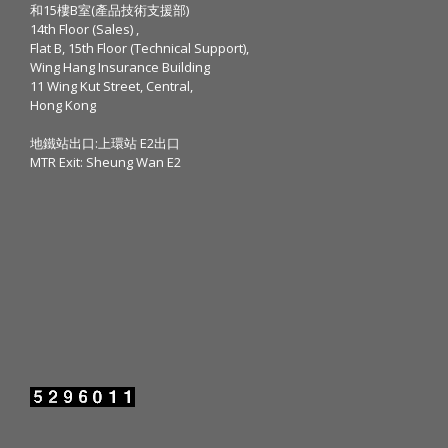
和15樓B室(產品技術支援部)
14th Floor (Sales) ,
Flat B, 15th Floor (Technical Support),
Wing Hang Insurance Building
11 Wing Kut Street, Central,
Hong Kong
地鐵站出口:上環站 E2出口
MTR Exit: Sheung Wan E2