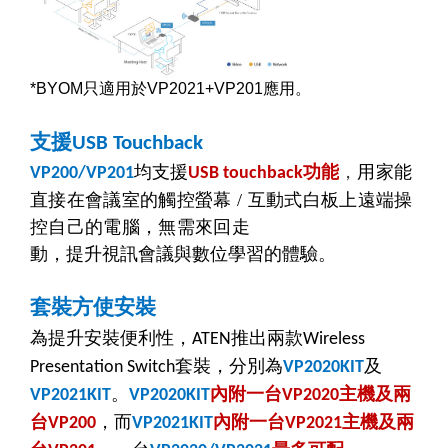
*BYOM
只適用於
VP2021+VP201
應用。
支援
USB Touchback
均支援
功能
，
用家能
VP200/VP201
USB touchback
直接在會議室的觸控螢幕
/
互動式白板上遠端操
控自己的電腦，無需來回走
動
，提升視訊會議與數位學習的體驗。
套裝方使安裝
為提升安裝便利性，
推出兩款
ATEN
Wireless
套裝，分別為
及
Presentation Switch
VP2020KIT
。
內附一台
主機及兩
VP2021KIT
VP2020KIT
VP2020
台
，而
內附一台
主機及兩
VP200
VP2021KIT
VP2021