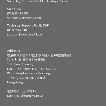
Saturday, Sunday & Public Holidays: Closed
Sales 14/F
(852) 2541 2982
sales@everbesthk.com
Technical Support Flat B, 15/F
(852) 2544 0103
support@everbesthk.com
Address:
香港中環永吉街11號永亨保險大廈14樓(銷售部)
和15樓B室(產品技術支援部)
14th Floor (Sales) ,
Flat B, 15th Floor (Technical Support),
Wing Hang Insurance Building
11 Wing Kut Street, Central,
Hong Kong
地鐵站出口:上環站 E2出口
MTR Exit: Sheung Wan E2