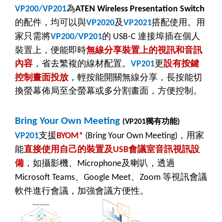
為
VP200/VP201
ATEN Wireless Presentation Switch
的配件，均可以與
及
搭配使用。用
VP2020
VP2021
家只需將
的
連接埠插在個人
VP200/VP201
USB-C
裝置上，便能即時
無線分享裝置上的視訊和音訊
內容
，省去繁複的線材配置。
更
設有按鍵
VP201
控制畫面投放
，輕按能開關無線分享，長按能切
換螢幕佈局至全螢幕或多分割畫面，方便控制。
Bring Your Own Meeting
獨有功能
(VP201
)
支援
，用家
VP201
BYOM*
(Bring Your Own Meeting)
能
直接使用自己的裝置及
會議室音訊視訊設
USB
備
，如攝影機、
及喇叭，透過
Microphone
、
、
等視訊會議
Microsoft Teams
Google Meet
Zoom
軟件進行會議，加強會議方便性。