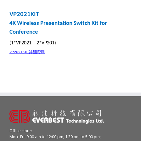
VP2021KIT
4K Wireless Presentation Switch Kit for
Conference
(1*VP2021 + 2*VP201)
詳細資料
VP2021KIT
Office Hour:
Mon- Fri: 9:00 am to 12:00 pm, 1:30 pm to 5:00 pm;