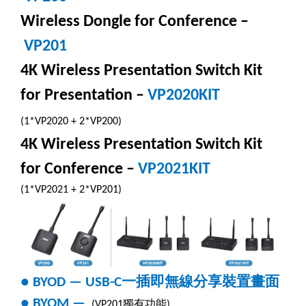
Wireless Dongle for Conference –
VP201
4K Wireless Presentation Switch Kit
for Presentation –
VP2020KIT
(1*VP2020 + 2*VP200)
4K Wireless Presentation Switch Kit
for Conference –
VP2021KIT
(1*VP2021 + 2*VP201)
一插即無線分享裝置畫面
● BYOD — USB-C
● BYOM —
獨有功能
(VP201
)