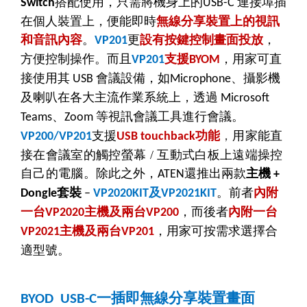
搭配使用
，
只需將機身上的
連接埠插
Switch
USB-C
在個人裝置上，便能即時
無線分享裝置上的視訊
和音訊內容
。
更
設有按鍵控制畫面投放
，
VP201
方便控制操作。而且
支援
，用家可直
VP201
BYOM
接使用其
會議設備，如
、攝影機
USB
Microphone
及喇叭在各大主流作業系統上，透過
Microsoft
、
等視訊會議工具進行會議。
Teams
Zoom
支援
功能
，
用家能直
VP200/VP201
USB touchback
接在會議室的觸控螢幕
/
互動式白板上遠端操控
自己的電腦。
除此之外，
還推出兩款
主機
ATEN
+
套裝
及
。前者
內附
Dongle
–
VP2020KIT
VP2021KIT
一台
主機及兩台
，而後者
內附一台
VP2020
VP200
主機及兩台
，用家可按需求選擇合
VP2021
VP201
適型號。
一插即無線分享裝置畫面
BYOD USB-C