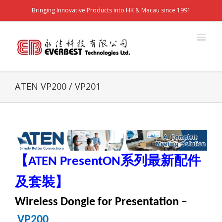
Bringing Innovative Products into HK & Macau since 1991
ATEN VP200 / VP201
【
系列最新配件
ATEN PresentON
及套裝】
Wireless Dongle for Presentation
–
VP200