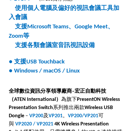
使用個人電腦及偏好的視訊會議工具加
入會議
支援
、
、
Microsoft Teams
Google Meet
等
Zoom
支援各類會議室音訊視訊設備
支援
●
USB Touchback
●
Windows / macOS / Linux
全球數位資訊分享領導廠商
宏正自動科技
–
（
）
為旗下
ATEN International
PresentON Wireless
系列推出兩款
Presentation Switch
Wireless USB
及
。
可
Dongle
–
VP200
VP201
VP200/VP201
與
VP2020 / VP2021
4K Wireless Presentation