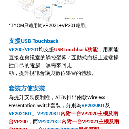
*BYOM
只適用於
VP2021+VP201
應用。
支援
USB Touchback
均支援
功能
，
用家能
VP200/VP201
USB touchback
直接在會議室的觸控螢幕
/
互動式白板上遠端操
控自己的電腦，無需來回走
動
，提升視訊會議與數位學習的體驗。
套裝方使安裝
為提升安裝便利性，
推出兩款
ATEN
Wireless
套裝，分別為
及
Presentation Switch
VP2020KIT
。
內附一台
主機及兩
VP2021KIT
VP2020KIT
VP2020
台
，而
內附一台
主機及兩
VP200
VP2021KIT
VP2021