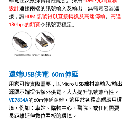
導電性及數據傳輸性能強。
採用
光纖直聯
HDMI-
設計
連接兩端的訊號輸入及輸出，無需電容器連
接，讓
訊號得以直接轉換及高速傳輸
。
高達
HDMI
的頻寬
令訊號更穩定。
18Gbps
遠端
供電
伸延
USB
60m
用家可
按實際需要，以
線材為輸入
/
輸出
Micro USB
源顯示端提
供額外供電
，大大
提升訊號兼容性
。
的
伸延距離
，適用於各種高端應用環
VE7834A
60m
境，例如：車站、購物中心、醫院、或任何需要
長距離延伸數位看板的環境。