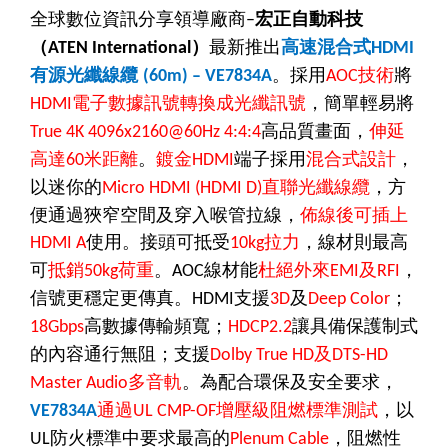
全球數位資訊分享領導廠商
宏正自動科技
–
（
）
最新推出
高速混合式
ATEN International
HDMI
有源光纖線纜
。採用
技術
將
(60m) – VE7834A
AOC
電子數據訊號轉換成光纖訊號
，簡單輕易將
HDMI
高品質畫面，
伸延
True 4K 4096x2160@60Hz 4:4:4
高達
米距離
。
鍍金
端子採用
混合式設計
，
60
HDMI
以迷你的
直聯光纖線纜
，方
Micro HDMI (HDMI D)
便通過狹窄空間及穿入喉管拉線，
佈線後可插上
使用。接頭可抵受
拉力
，線材則最高
HDMI A
10kg
可
抵銷
荷重
。
線材能
杜絕外來
及
，
50kg
AOC
EMI
RFI
信號更穩定更傳真。
支援
及
；
HDMI
3D
Deep Color
高數據傳輸頻寬；
讓具備保護制式
18Gbps
HDCP2.2
的內容通行無阻；支援
及
Dolby True HD
DTS-HD
多音軌
。為配合環保及安全要求，
Master Audio
通過
增壓級阻燃標準測試
，以
VE7834A
UL CMP-OF
防火標準中要求最高的
，阻燃性
UL
Plenum Cable