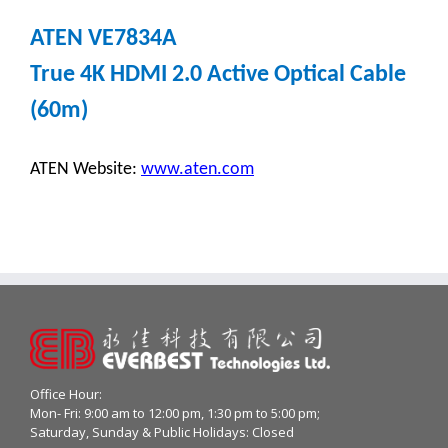
ATEN VE7834A
True 4K HDMI 2.0 Active Optical Cable
(60m)
ATEN Website:
www.aten.com
Office Hour:
Mon- Fri: 9:00 am to 12:00 pm, 1:30 pm to 5:00 pm;
Saturday, Sunday & Public Holidays: Closed