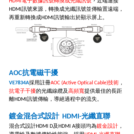
電子數據訊號轉換成光纖訊號
，
近端連接
HDMI
訊號來源，轉換成光纖訊號並傳輸置遠端，
HDMI
再重新轉換成
訊號輸出於顯示屏上。
HDMI
抗電磁干擾
AOC
採用註冊
技術
，
VE7834A
AOC (Active Optical Cable)
抗電子干擾
的光纖線纜及
高頻寬
提供最佳的長距
離
訊號傳輸，導絕過程中的流失。
HDMI
鍍金混合式設計
光纖直聯
HDMI-
混合式設計
及
接頭均為
鍍金設計
，
HDMI D
HDMI A