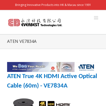
Bringing Innovative Products into HK & Macau since 1991
ATEN VE7834A
ATEN True 4K HDMI Active Optical
Cable (60m) - VE7834A