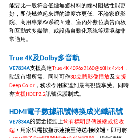
能要比一般符合低煙無鹵材料的線材阻燃性能更
好，即使燃燒起來煙的濃度亦更低。不論家庭影
院、商用專業
系統互連、室內外數位廣告面板
AV
和互動式多媒體、或設備自動化系統等環境都非
常適用。
及
多音軌
True 4K
Dolby
支援高達
，
VE7834A
True 4K 4096x2160@60Hz 4:4:4
貼近市場所需。同時可作
立體影像播放
及
支援
3D
，務求令用家達到最高視覺享受。同時
Deep Color
亦
支援
訊號保護制式。
HDCP2.2
電子數據訊號轉換成光纖訊號
HDMI
的鍍金接頭上
均有標明是傳送端或接收
VE7834A
端
，用家只需按指示連接至傳送
/
接收端，即可
將