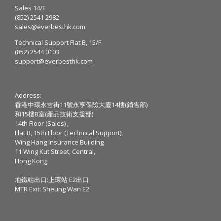
Sales 14/F
(852) 2541 2982
sales@everbesthk.com
Technical Support Flat B, 15/F
(852) 2544 0103
support@everbesthk.com
Address:
香港中環永吉街11號永亨保險大廈14樓(銷售部)
和15樓B室(產品技術支援部)
14th Floor (Sales) ,
Flat B, 15th Floor (Technical Support),
Wing Hang Insurance Building
11 Wing Kut Street, Central,
Hong Kong
地鐵站出口:上環站 E2出口
MTR Exit: Sheung Wan E2