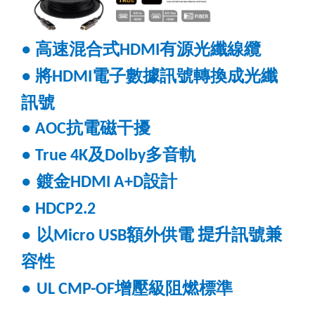
●
高速混合式
有源光纖線纜
HDMI
●
將
電子數據訊號轉換成光纖
HDMI
訊號
●
抗電磁干擾
AOC
●
及
多音軌
True 4K
Dolby
●
鍍金
設計
HDMI A+D
●
HDCP2.2
●
以
額外供電
提升
訊號
兼
Micro USB
容性
●
增壓級阻燃標準
UL CMP-OF