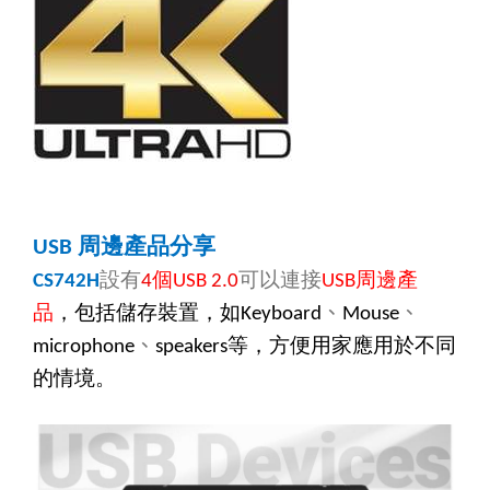
周邊產品分享
USB
設有
個
可以連接
周邊產
CS742H
4
USB
2.0
USB
品
，包括儲存裝置，如
、
、
Keyboard
Mouse
、
等，方便用家應用於不同
microphone
speakers
的情境。