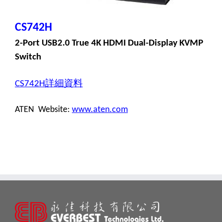
CS742H
2-Port USB2.0 True 4K HDMI Dual-Display KVMP
Switch
詳細資料
CS742H
ATEN Website:
www.aten.com