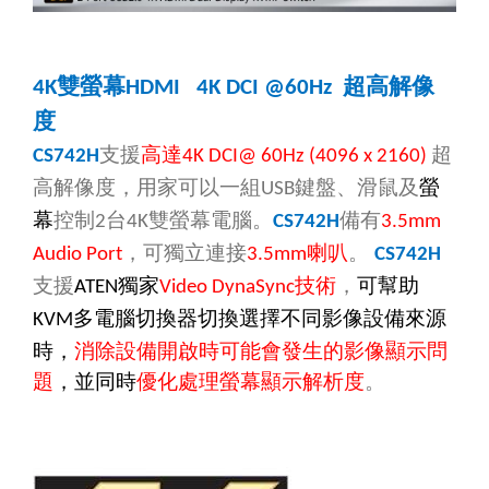
雙螢幕
超高解像
4K
HDMI
4K DCI @60Hz
度
支援
高達
超
CS742H
4K DCI@ 60Hz (4096 x 2160)
高解像度，用家可以一組
鍵盤、滑鼠及
螢
USB
幕
控制
台
雙螢幕電腦。
備有
2
4K
CS742H
3.5mm
，可獨立連接
喇叭
。
Audio Port
3.5mm
CS742H
支援
獨家
技術
，
可幫助
ATEN
Video DynaSync
多電腦切換器切換選擇不同影像設備來源
KVM
時，
消除設備開啟時可能會發生的影像顯示問
題
，並同時
優化處理螢幕顯示解析度
。