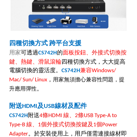
四種切換方式
跨平台支援
用家
可透過
的
面板按鈕、
外接式切換按
CS742H
鍵、
熱鍵、滑鼠滾輪
四種切換方式，大大提高
電腦切換的靈活度。
兼容
CS742H
Windows/
，
用家無須擔心兼容性問題，提
M
ac/ Sun/ Lin
ux
。
升應用彈性
附送
及
線材及配件
HDMI
USB
附送
條
線、
條
CS742H
4
HDMI
2
USB Type-A to
線、
個外接式切換按鍵及
個
Type-B
1
1
Power
。於安裝使用上，用戶僅需連接線材即
Adapter