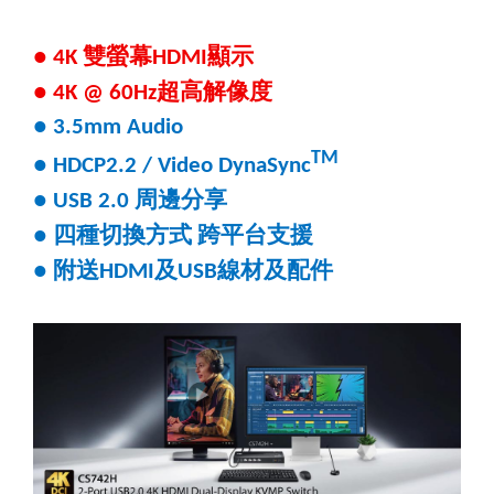
雙螢幕
顯示
● 4K
HDMI
超高解像度
● 4K @ 60Hz
●
3.5mm Audio
TM
● HDCP2.2 / Video DynaSync
周邊分享
● USB 2.0
四種切換方式
跨平台支援
●
附送
及
線材及配件
●
HDMI
USB