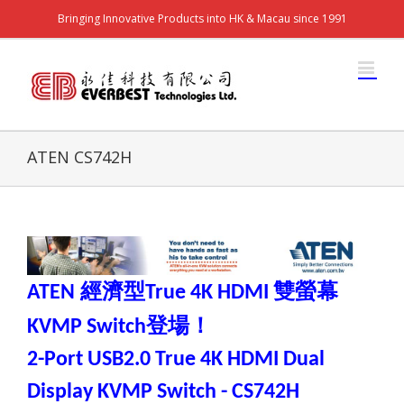
Bringing Innovative Products into HK & Macau since 1991
ATEN CS742H
經濟型
雙螢幕
ATEN
True 4K HDMI
登場！
KVMP Switch
2-Port USB2.0 True 4K HDMI Dual
Display KVMP Switch - CS742H