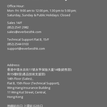
Office Hour:
Mon- Fri: 9:00 am to 12:00 pm, 1:30 pm to 5:00 pm;
Saturday, Sunday & Public Holidays: Closed
Sales 14/F
(852) 2541 2982
sales@everbesthk.com
Technical Support Flat B, 15/F
(852) 2544 0103
support@everbesthk.com
Address:
香港中環永吉街11號永亨保險大廈14樓(銷售部)
和15樓B室(產品技術支援部)
14th Floor (Sales) ,
Flat B, 15th Floor (Technical Support),
Wing Hang Insurance Building
11 Wing Kut Street, Central,
Hong Kong
地鐵站出口:上環站 E2出口