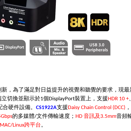
創新，為了滿足對日益提升的視覺和聽覺的要求，現最
獨立切換並顯示於
個
裝置上，支援
1
DisplayPort
HDR 10 +
配合硬件設備。
支援
，
CS1922A
Daisy Chain Control (DCC)
的多媒體
文件傳輸速度；
音訊及
音頻
5Gbps
/
HD
3.5mm
跨平台
。
MAC/Linux