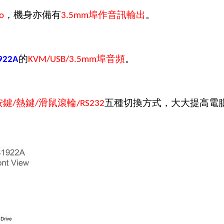
，機身亦備有
埠作音訊輸出
。
o
3.5mm
的
埠音頻
。
922A
KVM/USB/3.5mm
按鍵
熱鍵
滑鼠滾輪
五種切換方式，大大提高電
/
/
RS232
/