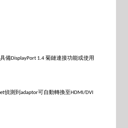
具備
菊鏈連接功能或使用
DisplayPort 1.4
偵測到
可自動轉換至
et
adaptor
HDMI/DVI