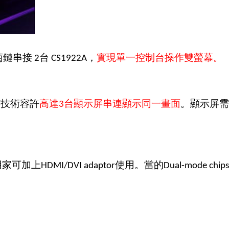
菊鏈串接
台
，
實現單一控制台操作雙螢幕。
2
CS1922A
該技術容許
高達
台顯示屏串連顯示同一畫面
。顯示屏需
3
用家可加上
使用。當的
HDMI/DVI adaptor
Dual-mode chips