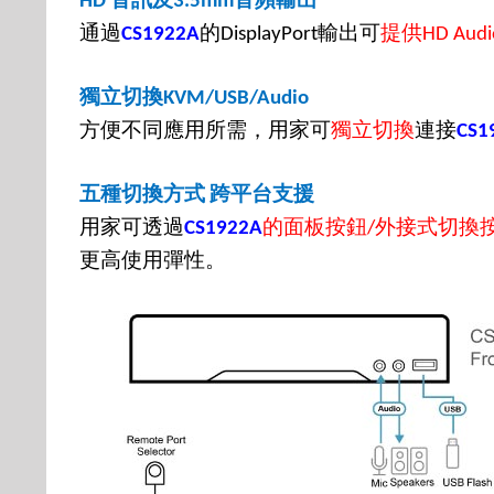
HD
3.5mm
通過
的
輸出可
提供
CS1922A
DisplayPort
HD Audi
獨立切換
KVM/USB/Audio
方便不同應用所需，用家可
獨立切換
連接
CS1
五種切換方式
跨平台支援
用家可透過
的面板按鈕
外接式切換
CS1922A
/
更高使用彈性。