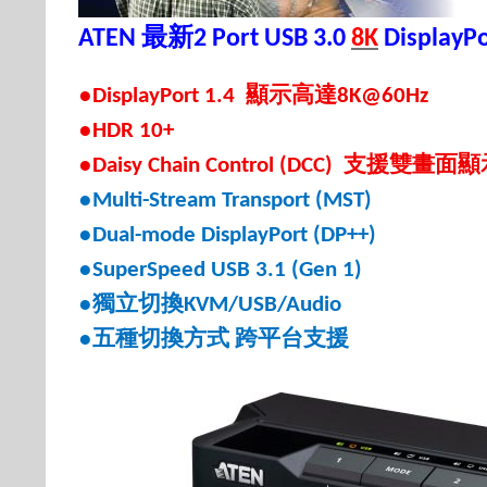
最新
ATEN
2 Port USB 3.0
8K
DisplayPo
●
顯示高達
DisplayPort 1.4
8K
@
60Hz
●
HDR 10+
●
支援雙畫面顯
Daisy Chain Control (DCC)
●
Multi-Stream Transport (MST)
●
Dual-mode DisplayPort (DP++)
●
SuperSpeed USB 3.1 (Gen 1)
●
獨立切換
KVM/USB/Audio
●
五種切換方式
跨平台支援