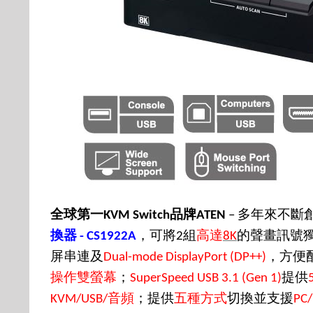
全球第一
品牌
多年來不斷
KVM Switch
ATEN
–
換器
，可將
組
高達
的聲畫訊號
- CS1922A
2
8K
屏串連及
，方便
Dual-mode DisplayPort (DP++)
操作雙螢幕
；
提供
SuperSpeed USB 3.1 (Gen 1)
音頻
；提供
五種方式
切換並支援
KVM/USB/
PC/