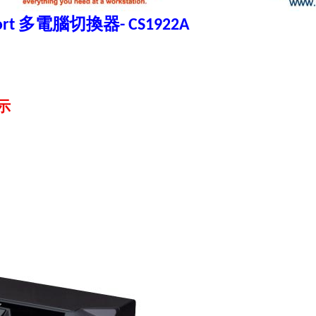
多電腦切換器
rt
- CS1922A
示