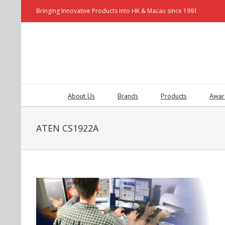
Bringing Innovative Products into HK & Macau since 1991
About Us
Brands
Products
Awar
ATEN CS1922A