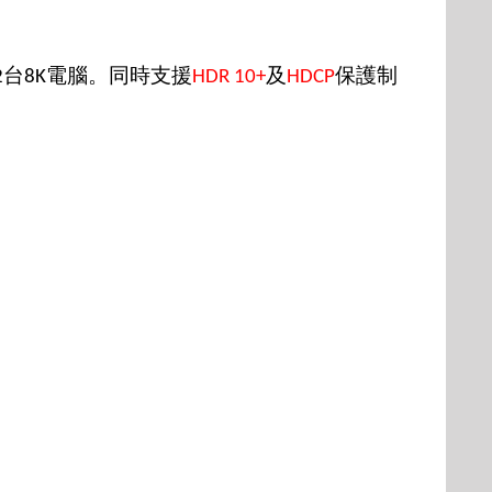
台
電腦。同時支援
及
保護制
2
8K
HDR 10+
HDCP