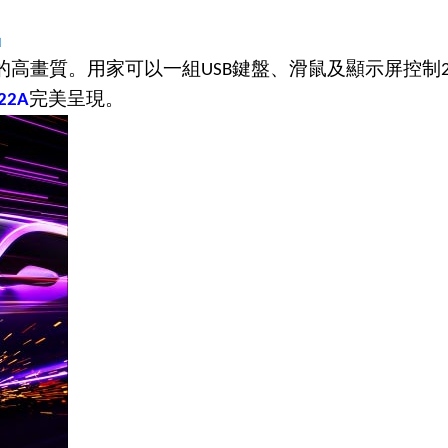
出
的高畫質。用家可以一組
鍵盤、滑鼠及顯示屏控制
USB
完美呈現。
22A