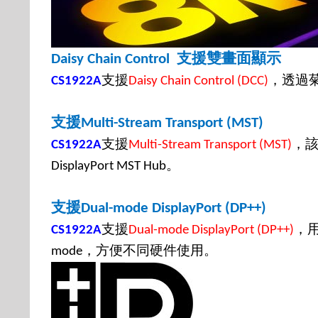
支援雙畫面顯示
Daisy Chain Control
支援
，透過
CS1922A
Daisy Chain Control (DCC)
支援
Multi-Stream Transport (MST)
支援
，
CS1922A
Multi-Stream Transport
(
MST
)
。
DisplayPort MST Hub
支援
Dual-mode DisplayPort (DP++)
支援
，
CS1922A
Dual-mode DisplayPort (DP++)
，方便不同硬件使用。
mode