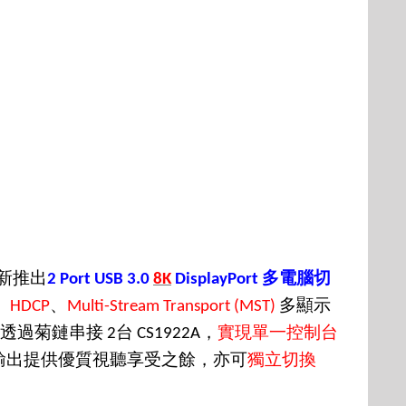
新推出
多電腦切
2 Port USB 3.0
8K
DisplayPort
、
、
多顯示
HDCP
Multi-Stream Transport (MST)
透過菊鏈串接
台
，
實現單一控制台
2
CS1922A
輸出提供優質視聽享受之餘，亦可
獨立切換