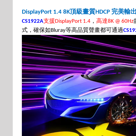
頂級畫質
完美輸
DisplayPort 1.4 8K
HDCP
支援
，
高達
CS1922A
DisplayPort 1.4
8K @ 60Hz
式，確保如
等高品質聲畫都可通過
Bluray
CS19