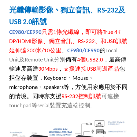
光纖傳輸影像、
獨立音訊、
及
RS-232
訊號
USB 2.0
只需
條光纖線，即可將
CE980/CE990
1
True 4K
影像、獨立音訊、
、和
訊號
DP/HDMI
RS-232
USB
延伸達
米
公里
。
的
300
/10
CE980/CE990
Local
及
分別
備有
個
，最高傳
Unit
Remote Unit
4
USB2.0
輸速度高達
，
支援連接
周邊產品
包
30Mbps
USB
括儲存裝置，
、
、
Keyboard
Mouse
、
等，方便用家應用於不同
microphone
speakers
的情境。同時亦支援
控制訊號
可連接
RS-232
等
裝置充遠端控制。
touchpad
serial