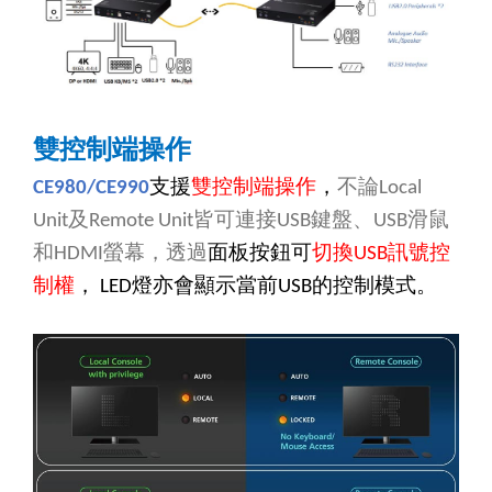
雙控制端操作
支援
雙控制端操作
，
不論
CE980/CE990
Local
及
皆可連接
鍵盤、
滑鼠
Unit
Remote Unit
USB
USB
和
螢幕，透過
面板按鈕可
切換
訊號控
HDMI
USB
制權
，
燈亦會顯示當前
的控制模式。
LED
USB