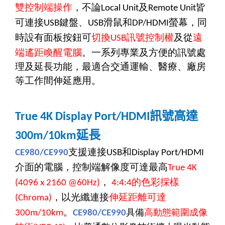
雙控制端操作
，不論
及
皆
Local Unit
Remote Unit
可連接
鍵盤、
滑鼠和
螢幕，同
USB
USB
DP/HDMI
時設有面板按鈕可
切換
訊號控制權
及從
遠
USB
端遙距喚醒電腦
。一系列專業及方便的訊號處
理及延長功能，最適合交通運輸、醫療、廠房
等工作間伸延應用。
訊號
高達
True 4K Display Port/HDMI
延長
300m/10km
支援連接
和
CE980/CE990
USB
Display Port/HDMI
介面的電腦，控制端解像度可達最高
True 4K
，
的色彩採樣
(4096 x 2160 @60Hz)
4:4:4
，以光纖連接
伸延距離可達
(Chroma)
。
具備
高動態範圍成像
300m/10km
CE980/CE990