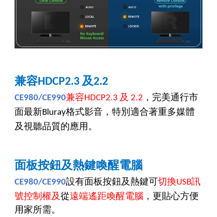
兼容
及
HDCP2.3
2.2
兼容
及
，完美通行市
CE980/CE990
HDCP2.3
2.2
面最新
格式影音，特別適合著重多媒體
Bluray
及視聽品質的應用。
面板按鈕及熱鍵喚醒電腦
設有面板按鈕及熱鍵可
切換
訊
CE980/CE990
USB
號控制權及
從
遠端遙距喚醒電腦
，更貼心方便
用家所需。