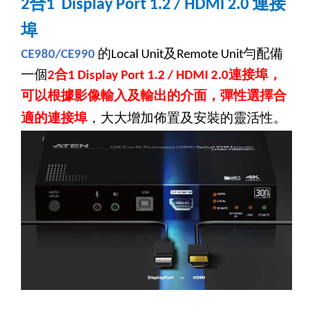
合
連接
2
1 Display Port 1.2 / HDMI 2.0
埠
的
及
勻配備
CE980/CE990
Local Unit
Remote Unit
一個
合
連接埠，
2
1 Display Port 1.2 / HDMI 2.0
可以根據影像輸入及輸出的介面，彈性選擇合
適的連接埠
，大大增加佈置及安裝的靈活性。