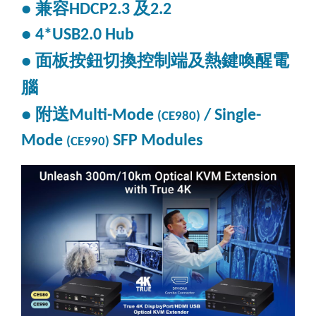
兼容
及
●
HDCP2.3
2.2
● 4*USB2.0 Hub
面板按鈕切換控制端及熱鍵喚醒電
●
腦
附送
●
Multi-Mode
/ Single-
(CE980)
Mode
SFP Modules
(CE990)