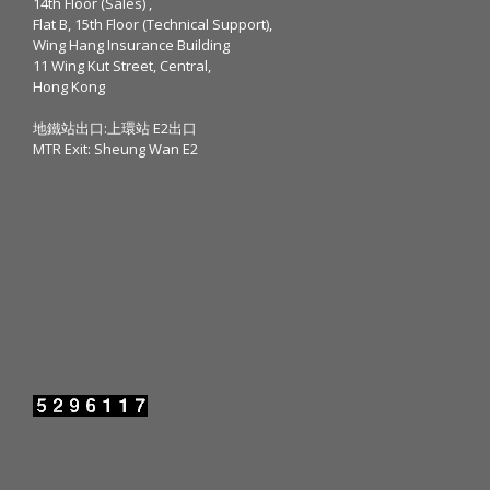
14th Floor (Sales) ,
Flat B, 15th Floor (Technical Support),
Wing Hang Insurance Building
11 Wing Kut Street, Central,
Hong Kong
地鐵站出口:上環站 E2出口
MTR Exit: Sheung Wan E2