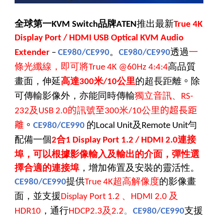
全球第一
品牌
推出最新
KVM Switch
ATEN
True 4K
Display Port / HDMI USB Optical KVM Audio
。
透過
一
Extender
–
CE980/CE990
CE980/CE990
條光纖線，即可將
高品質
True 4K @60Hz 4:4:4
畫面，伸延
高達
米
公里
的超長距離
。
除
300
/10
可傳輸影像外，亦能同時傳輸
獨立音訊、
RS-
及
的
訊號
至
米
公里
的超長距
232
USB 2.0
300
/10
離
。
的
及
勻
CE980/CE990
Local Unit
Remote Unit
配備一個
合
連接
2
1 Display Port 1.2 / HDMI 2.0
埠，可以根據影像輸入及輸出的介面，彈性選
擇合適的連接埠
，增加佈置及安裝的靈活性。
提供
超高解像度
的影像畫
CE980/CE990
True 4K
面，並支援
、
及
Display Port 1.2
HDMI 2.0
，通行
及
。
支援
HDR10
HDCP2.3
2.2
CE980/CE990