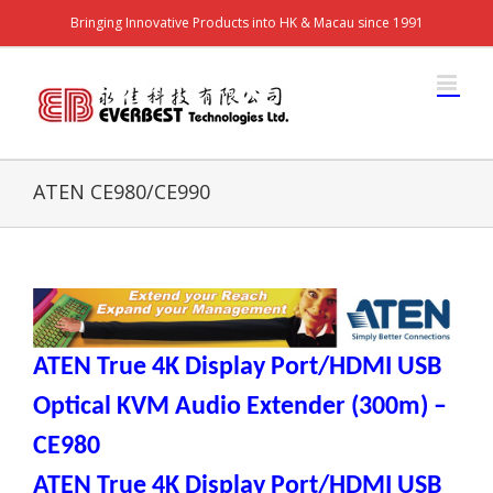
Bringing Innovative Products into HK & Macau since 1991
ATEN CE980/CE990
ATEN True 4K Display Port/HDMI USB
Optical KVM Audio Extender (300m)
–
CE980
ATEN True 4K Display Port/HDMI USB