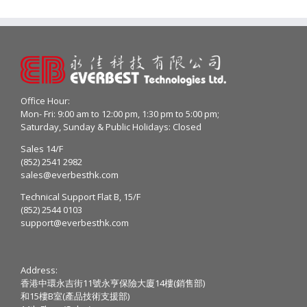
Office Hour:
Mon- Fri: 9:00 am to 12:00 pm, 1:30 pm to 5:00 pm;
Saturday, Sunday & Public Holidays: Closed
Sales 14/F
(852) 2541 2982
sales@everbesthk.com
Technical Support Flat B, 15/F
(852) 2544 0103
support@everbesthk.com
Address:
香港中環永吉街11號永亨保險大廈14樓(銷售部)
和15樓B室(產品技術支援部)