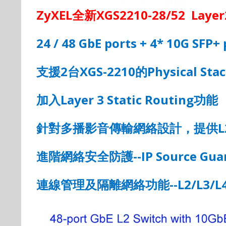
ZyXEL
全新
XGS2210-28/52 Layer
24 / 48 GbE ports + 4* 10G SFP+ 
支援
2
台
XGS-2210
的
Physical Sta
加入
Layer 3 Static Routing
功能
針對多播影音傳輸網絡設計，提供
L
進階網絡安全防護
--IP Source Gua
連線管理及隔離網絡功能
--L2/L3/L