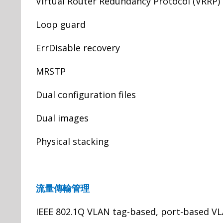
Virtual Router Redundancy Protocol (VRRP)
Loop guard
ErrDisable recovery
MRSTP
Dual configuration files
Dual images
Physical stacking
流量傳輸管理
IEEE 802.1Q VLAN tag-based, port-based V