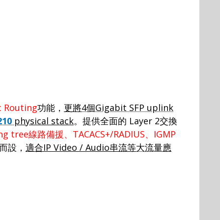
c Routing
功能，
更將
4
個
Gigabit SFP uplink
210
physical stack
。提供全面的
Layer 2
交換
ng tree
線路備援、
TACACS+/RADIUS
、
IGMP
而設
，
適合
IP Video / Audio
串流等
大流量
應