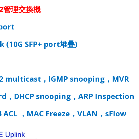
2
管理交換機
port
ck (10G SFP+ port
堆疊
)
2 multicast
，
IGMP snooping
，
MVR
rd
，
DHCP snooping
，
ARP Inspection
4 ACL
，
MAC Freeze
，
VLAN
，
sFlow