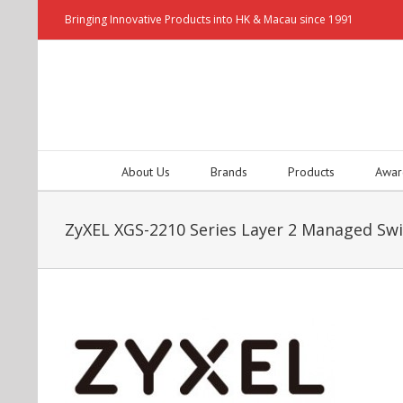
Bringing Innovative Products into HK & Macau since 1991
About Us
Brands
Products
Awar
ZyXEL XGS-2210 Series Layer 2 Managed Sw