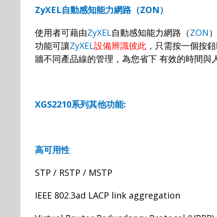
ZyXEL
自動感知能力網路（
ZON
）
使用者可藉由
ZyXEL
自動感知能力網路（
ZON
功能可讓
ZyXEL
設備辨識彼此
，只需按一個按鈕
牆不同產品線的管理，為您省下
有效的時間與
XGS2210
系列其他功能
:
高可用性
STP / RSTP / MSTP
IEEE 802.3ad LACP link aggregation