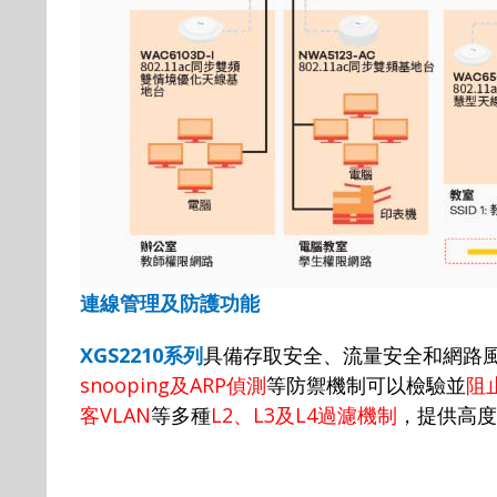
連線管理及防護功能
XGS2210
系列
具備存取安全、流量安全和網路
snooping
及
ARP
偵測
等防禦機制可以檢驗並
阻
客
VLAN
等多種
L2
、
L3
及
L4
過濾機制
，提供高度