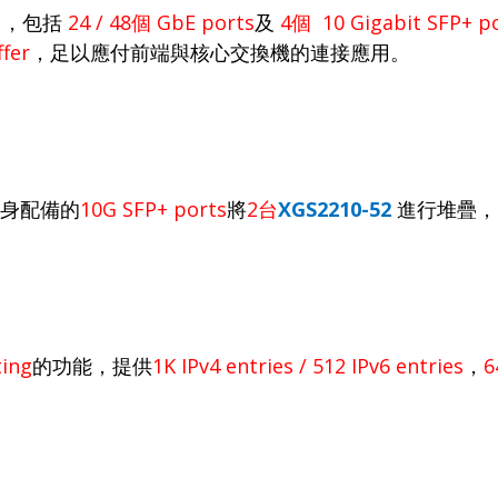
口
，包括
24 / 48
個
GbE ports
及
4
個
10 Gigabit SFP+ p
fer
，足以應付前端與核心交換機的連接應用。
身配備的
10G SFP+ ports
將
2
台
XGS2210-52
進行堆疊，
ting
的功能，提供
1K IPv4 entries / 512 IPv6 entries
，
6