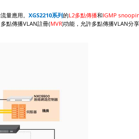
的流量應用。
XGS2210
系列
的
L2
多點傳播
和
IGMP snoopi
。多點傳播
VLAN
註冊
(
MVR
)
功能，允許多點傳播
VLAN
分