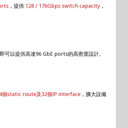
orts
，提供
128 / 176Gbps switch capacity
，
即可以提供高達
96 GbE ports
的高密度設計
。
4
個
static route
及
32
個
IP interface
，擴大設備