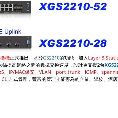
交換機
正式推出！基於
GS2210
的功能，加入
Layer 3 Stati
大幅提高網絡之間的數據交換速度，設計更支援
2
台
XGS2
oS
、
IP/MAC
保安、
VLAN
、
port trunk
、
IGMP
、
spanni
或
CLI
方
式管理，豐富的管理功能
專為的企業、學校、酒店