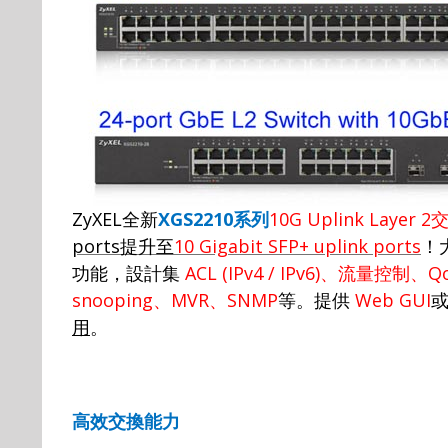
ZyXEL
全新
XGS2210
系列
10G
Uplink Layer 2
ports
提升至
10 Gigabit SFP+ uplink ports
！
功能，設計集
ACL (IPv4 / IPv6)
、
流量控制
、
Q
snooping
、
MVR
、
SNMP
等。
提供
Web GUI
用
。
高效交換能力