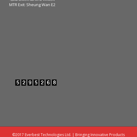
MTR Exit: Sheung Wan E2
©2017 Everbest Technologies Ltd. | Bringing Innovative Products