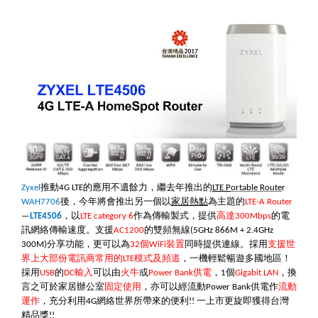
Zyxel
推動
4G LTE
的應用不遺餘力，繼去年推出的
LTE
P
ortable Route
r
WAH7706
後，今年將會推出另一個以
家居熱點
為主題的
LTE-A Router
—
LTE4506
，以
LTE category 6
作為傳輸製式，提供
高達
300Mbps
的電
訊網絡傳輸速度。支援
AC1200
的雙頻無線
(5GHz 866M + 2.4GHz
300M)
分享功能，更可以為
32
個
WiFi
裝置
同時提供連線。採用
支援世
界上大部份電訊商常用的
LTE
模式及頻道
，一機輕鬆暢遊多國地區！
採用
USB
的
DC
輸入
可以由
火牛
或
Power Bank
供電
，
1
個
Gigabit LAN
，換
言之可於家居辦公室
固定使用
，亦可以經流動
Power Bank
供電作
流動
運作
，充分利用
4G
網絡世界所帶來的便利
!!
一上市更旋即獲得台灣
精品獎
!!