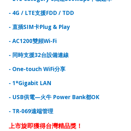
- 4G / LTE
支援
FDD / TDD
-
直插
SIM
卡
Plug & Play
- AC1200
雙頻
Wi-Fi
-
同時支援
32
台設備連線
- One-touch WiFi
分享
- 1*Gigabit LAN
- USB
供電
—
火牛
Power Bank
都
OK
- TR-069
遠端管理
上市旋即獲得台灣精品獎！