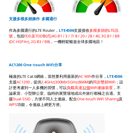
支援多模多頻操作
多國通行
作為多國通行的
LTE Router
，
LTE4506
支援接收
多模多頻的
LTE
訊
號
，包括
FDD
及
TDD
制式
(4G B1 / 3 / 7/ 8 / 20 / 28 / 40, 3G B1 / B8
(DC-HSPA+), 2G B3 / B8)
，一機輕鬆暢遊全球多國地區！
AC1200 One-touch WiFi
分享
極速的
LTE Cat.6
網絡，當然要利用最新的
AC WiFi
作分享，
LTE4506
支援
AC1200
，提供
2.4GHz(300M)+5GHz(866M)
的
同步雙頻
WiFi
；設
計更考慮到一人多機的習慣，可以
負載高達
32
個
WiFi
連線裝置
，不
論家居、小型辦公室、臨時的展覽場地或出外旅行都極之合適。支
援
Dual-SSID
，方便不同人士連線。配合
One-touch WiFi Sharing
及
WPS
功能，令連線上網更方便。