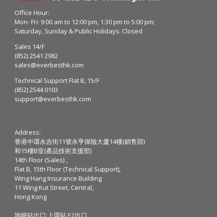
Office Hour:
Mon- Fri: 9:00 am to 12:00 pm, 1:30 pm to 5:00 pm;
Saturday, Sunday & Public Holidays: Closed
Sales 14/F
(852) 2541 2982
sales@everbesthk.com
Technical Support Flat B, 15/F
(852) 2544 0103
support@everbesthk.com
Address:
香港中環永吉街11號永亨保險大廈14樓(銷售部)
和15樓B室(產品技術支援部)
14th Floor (Sales) ,
Flat B, 15th Floor (Technical Support),
Wing Hang Insurance Building
11 Wing Kut Street, Central,
Hong Kong
地鐵站出口:上環站 E2出口