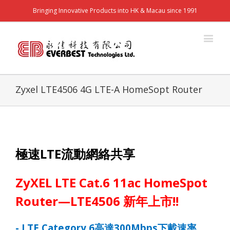
Bringing Innovative Products into HK & Macau since 1991
Zyxel LTE4506 4G LTE-A HomeSopt Router
極速
LTE
流動網絡共享
ZyXEL LTE Cat.6 11ac HomeSpot
Router—LTE4506
新年上市
!!
- LTE Category 6
高達
300Mbps
下載速率