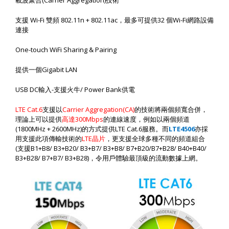
載波聚合
(Carrier Aggregation)
技術
支援
Wi-Fi
雙頻
802.11n + 802.11ac
，最多可提供
32
個
Wi-Fi
網路設備
連接
One-touch WiFi Sharing & Pairing
提供一個
Gigabit LAN
USB DC
輸入
-
支援火牛
/ Power Bank
供電
LTE Cat.6
支援以
Carrier Aggregation(CA)
的技術將兩個頻寬合併，
理論上可以提供
高達
300Mbps
的連線速度，例如以兩個頻道
(1800MHz + 2600MHz)
的方式提供
LTE Cat.6
服務。而
LTE4506
亦採
用支援此項傳輸技術的
LTE
晶片
，更支援全球多種不同的頻道組合
(
支援
B1+B8/ B3+B20/ B3+B7/ B3+B8/ B7+B20/B7+B28/ B40+B40/
B3+B28/ B7+B7/ B3+B28)
，令用戶體驗最頂級的流動數據上網。