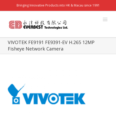
Bringing Innovative Products into HK & Macau since 1991
VIVOTEK FE9191 FE9391-EV H.265 12MP
Fisheye Network Camera