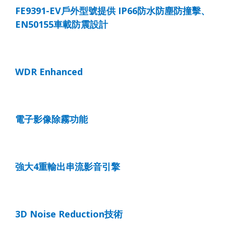
FE9391-EV
戶外型號提供
IP66
防水防塵防撞擊、
EN50155
車載防震設計
WDR Enhanced
電子影像除霧功能
強大
4
重輸出串流影音引擎
3D Noise Reduction
技術