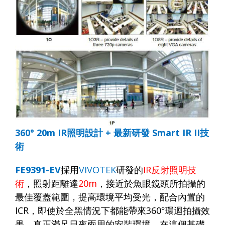
360°
20m IR
照明設計
+
最新研發
Smart IR II
技
術
FE9
391-EV
採用
VIVOTEK
研發的
IR
反射照明技
術
，照射距離達
20m
，接近於魚眼鏡頭所拍攝的
最佳覆蓋範圍，提高環境平均受光，配合內置的
ICR
，即使於全黑情況下都能帶來
360
°環迴拍攝效
果。真正滿足日夜兩用的安裝環境。在這個基礎