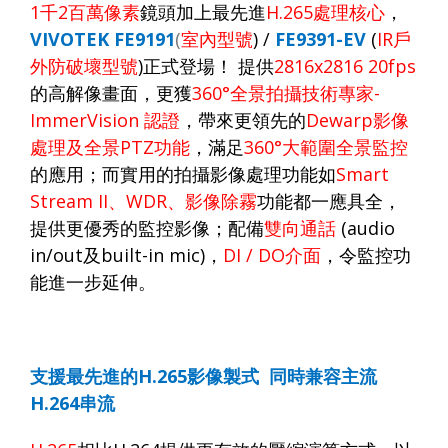
1
千
2
百萬像素
鏡頭加上最先進
H.265
處理核心
，
VIVOTEK FE9191
(
室內型號
)
/
FE9391-EV
(
IR
戶
外防破壞型號
)
正式登場！
提供
2816x2816
2
0fps
的高解像畫面
，更獲
360°
全景拍攝技術專家
-
ImmerVision
認證
，
帶來更領先的
Dewarp
影像
處理及全景
PTZ
功能
，滿足
360°
大範圍全景監控
的應用；而實用的拍攝影像處理功能如
Smart
Stream II
、
WDR
、影像除霧
功能都一應具全，
提供更優秀的監控影像；配備
雙向通話
(audio
in/out
及
built-in mic)
，
DI / DO
介面
，令監控功
能進一步延伸。
支援最先進的
H.265
影像製式
同時兼容主流
H.264
串流