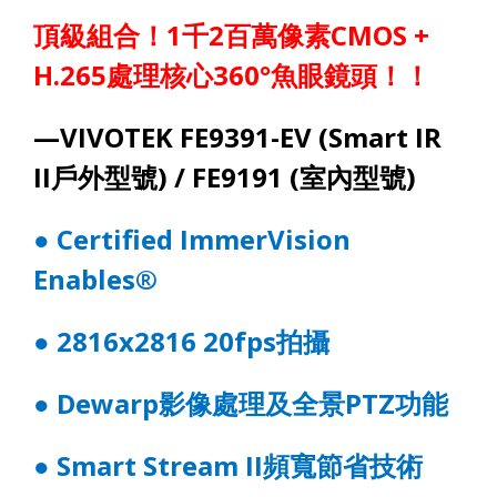
頂級組合！
1
千
2
百萬像素
CMOS +
H.265
處理核心
360°
魚眼鏡頭！！
—VIVOTEK FE
93
91
-E
V (Smart IR
II
戶外型號
) /
FE
91
91 (
室內型號
)
●
Certified ImmerVision
Enables®
●
2816x2816 20fps
拍攝
●
Dewarp
影像處理及全景
PTZ
功能
●
Smart Stream II
頻寬節省技術