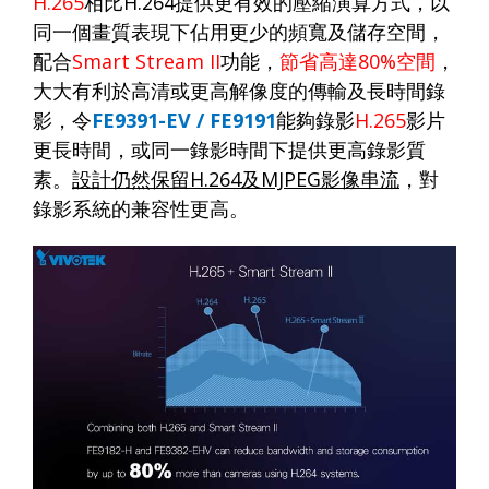
H.265
相比
H.264
提供更有效的壓縮演算方式，以
同一個畫質表現下佔用更少的頻寬及儲存空間，
配合
Smart Stream II
功能，
節省高達
80%
空間
，
大大有利於高清或更高解像度的傳輸及長時間錄
影，令
FE9391-EV / FE9191
能夠錄影
H.265
影片
更長時間，或同一錄影時間下提供更高錄影質
素。
設計仍然保留
H.264
及
MJPEG
影像串流
，對
錄影系統的兼容性更高。