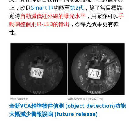
上，改良
Smart IR
功能至
第
2
代
，除了當目標靠
近時
自動減低紅外線的曝光水平
，用家亦可以
手
動調整個別
IR-LED
的輸出
，令曝光效果更有彈
性。
全新
VCA
精準物件偵測
(object detection)
功能
大幅減少警報誤嗚
(future release)