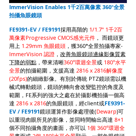
ImmerVision Enables 1
千
2
百萬像素
360
°全景
拍攝魚眼鏡頭
FE9391-EV / FE9191
採用高階的
1/1.7" 1
千
2
百
萬像素
Progressive CMOS
感光元件
，
而鏡頭更
用上
1.29mm
魚眼鏡頭
，獲
360°
全景拍攝專家
-
ImmerVision
認證
，
改善魚眼鏡頭邊緣影像質素
下降的弱點
，帶來清晰
360
°環迴全景
或
180
°水平
全景
的拍攝範圍，支援高達
2816 x 2816
解像度
(20fps)
的細緻影像。有別於傳統
PTZ
鏡頭需以機
械式轉動鏡頭，鏡頭的轉向會改變監控的角度及
範圍，
FE
系列的強大之處在於攝影機拍攝一個高
達
2816 x 2816
的魚眼鏡頭，經
client
或
FE9391-
EV / FE9191
鏡頭運算作影像處理後
(
Dewarp
)
可
以重現肉眼所見的影像，並同時間輸出高達
8+1
個不同拍攝角度的畫面，亦可以
1
個
360
°環迴全
景
畫面或
2
個
180
°水平全景
顯示，一部魚眼鏡頭