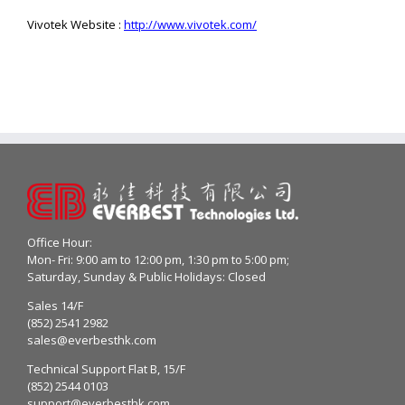
Vivotek Website :
http://www.vivotek.com/
Office Hour:
Mon- Fri: 9:00 am to 12:00 pm, 1:30 pm to 5:00 pm;
Saturday, Sunday & Public Holidays: Closed
Sales 14/F
(852) 2541 2982
sales@everbesthk.com
Technical Support Flat B, 15/F
(852) 2544 0103
support@everbesthk.com