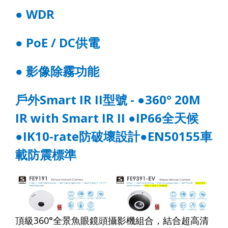
●
WDR
●
PoE / DC
供電
●
影像除霧功能
戶外
Smart
IR
II
型號
- ●360° 20M
IR with Smart IR II ●IP66
全天候
●IK10-rate
防破壞設計
●
EN50155
車
載防震標準
頂級
360°
全景魚眼鏡頭攝影機組合，結合超高清