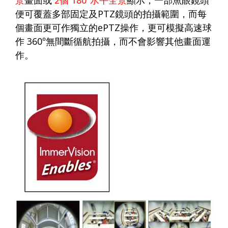
便可覆蓋多部固定及
PTZ
鏡頭的拍攝範圍，而每
個畫面更可作獨立的
ePTZ
操作，更可模擬高速球
作
360
°無間斷循航拍攝，而不會影響其他畫面運
作。