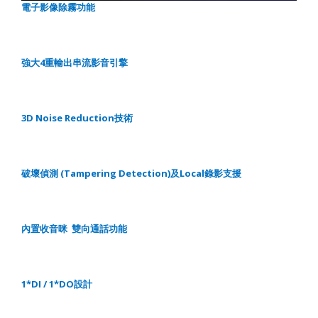
電子影像除霧功能
強大
4
重輸出串流影音引擎
3D Noise Reduction
技術
破壞偵測
(Tampering Detection)
及
Local
錄影支援
內置收音咪
雙向通話功能
1*DI / 1*DO
設計