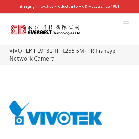
Bringing Innovative Products into HK & Macau since 1991
VIVOTEK FE9182-H H.265 5MP IR Fisheye
Network Camera