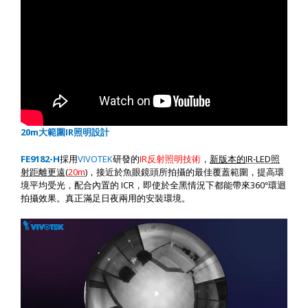
20m
大範圍
IR
照明設計
F
E9182-H
採用
VIVOTEK
研發的
IR
反射照明技術
，
新版本的
IR-LED
照
射距離更遠
(
20m
)
，接近於魚眼鏡頭所拍攝的最佳覆蓋範圍，提高環
境平均受光，配合內置的
ICR
，即使於全黑情況下都能帶來
360
°環迴
拍攝效果。真正滿足日夜兩用的安裝環境。