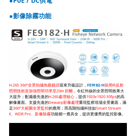
●
PoE / DC
供電
●影像除霧功能
H.265
360
°全景拍攝魚眼鏡頭
迎來升級設計，
FE9182-H
採用
IR
反射
照明技術並加強照明功率至
20m
距離
，令紅外線的全景照明效果大
大提升；
配備最先進的
H.265
處理核心
，提供
1920x1920
30fps
的高
解像畫面。支援先進的
Dewarp
影像處理
重現監察現場全景畫面，滿
足
360
°大範圍全景監控
的應用；而高階拍攝科技如
Smart Stream
II
、
WDR Pro
、影像除霧
功能都一應具全，提供更優秀的監控影像。