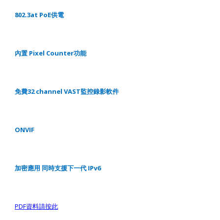
802.3at PoE
供電
內置
Pixel Counter
功能
免費
32 channel
VAST
監控錄影軟件
ONVIF
加密應用
同時支援下一代
IPv6
PDF
資料請按此