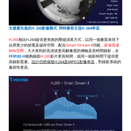
支援最先進的
H.265
影像製式
同時兼容主流
H.264
串流
H.265
相比
H.264
提供更有效的壓縮演算方式，以同一個畫質表現下
佔用更少的頻寬及儲存空間，配合
Smart Stream II
功能，
節省高達
80%
空間
，大大有利於高清或更高解像度的傳輸及長時間錄影，令
F
E9182-H
能夠錄影
H.265
影片更長時間，或同一錄影時間下提供更
高錄影質素。
設計仍然保留
H.264
及
MJPEG
影像串流
，對錄影系統的
兼容性更高。