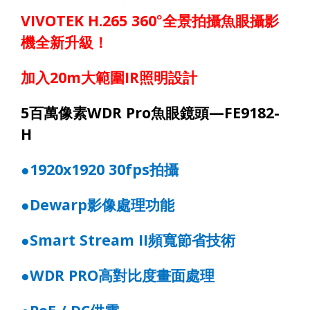
VIVOTEK H.265 360
°全景拍攝魚眼攝影
機全新升級！
加入
20m
大範圍
IR
照明設計
5
百萬像素
WDR Pro
魚眼鏡頭
—FE
91
82
-
H
●
1920x1920 30fps
拍攝
●
Dewarp
影像處理功能
●
Smart Stream II
頻寬節省技術
●
WDR PRO
高對比度畫面處理