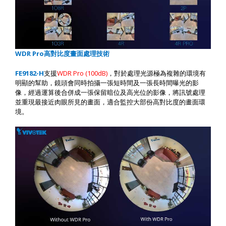
WDR Pro
高對比度畫面處理技術
F
E9182-H
支援
WDR Pro (100dB)
，對於處理光源極為複雜的環境有
明顯的幫助，鏡頭會同時拍攝一張短時間及一張長時間曝光的影
像，經過運算後合併成一張保留暗位及高光位的影像，將訊號處理
並重現最接近肉眼所見的畫面，適合監控大部份高對比度的畫面環
境。