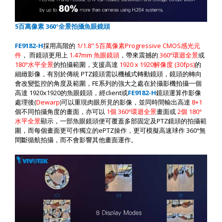
5
百萬像素
360
°全景拍攝魚眼鏡頭
F
E9182-H
採用高階的
1/1.8" 5
百萬像素
Progressive CMOS
感光元
件
，
而鏡頭更用上
1.47mm
魚眼鏡頭
，帶來震撼的
360
°環迴全景
或
180
°水平全景
的拍攝範圍，支援高達
1920 x 1920
解像度
(30fps)
的
細緻影像，有別於傳統
PTZ
鏡頭需以機械式轉動鏡頭，鏡頭的轉向
會改變監控的角度及範圍，
FE
系列的強大之處在於攝影機拍攝一個
高達
1920x1920
的魚眼鏡頭，經
client
或
F
E9182-H
鏡頭運算作影像
處理後
(
Dewarp
)
可以重現肉眼所見的影像，並同時間輸出高達
8+1
個不同拍攝角度的畫面，亦可以
1
個
360
°環迴全景
畫面或
2
個
180
°
水平全景
顯示，一部魚眼鏡頭便可覆蓋多部固定及
PTZ
鏡頭的拍攝範
圍，而每個畫面更可作獨立的
ePTZ
操作，更可模擬高速球作
360
°無
間斷循航拍攝，而不會影響其他畫面運作。