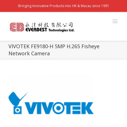
Bringing Innovative Products into HK & Macau since 1991
VIVOTEK FE9180-H 5MP H.265 Fisheye
Network Camera