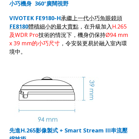
小巧機身
360
°廣闊視野
VIVOTEK FE9180-H
承繼上一代小巧魚眼鏡頭
FE8180
體積細小的最大賣點
，在升級加入
H.265
及
WDR Pro
技術的情況下，機身仍保持
Ø94 mm
x 3
9
mm
的小巧尺寸
，令安裝更易於融入室內環
境中。
先進
H.265
影像製式
+ Smart Stream III
串流壓
縮技術