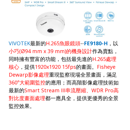
VIVOTEK
最新的
H.265
魚眼鏡頭
--
FE9180-H
，以
小巧
(Ø94 mm x 3
9
mm)
的機身設計
作為賣點，
同時擁有豐富的功能，
包括最先進的
H.265
處理
核心
，提供
1920x1920
15
fps
的畫面。
Fisheye
Dewarp
影像處理
重現監察現場全景畫面，滿足
360
°大範圍監控
的應用；而高
階影像處理技術如
最新
的
Smart Stream III
串流壓縮、
WDR Pro
高
對比度畫面處理
都一應具全，
提供更優秀的全景
監控效果
。