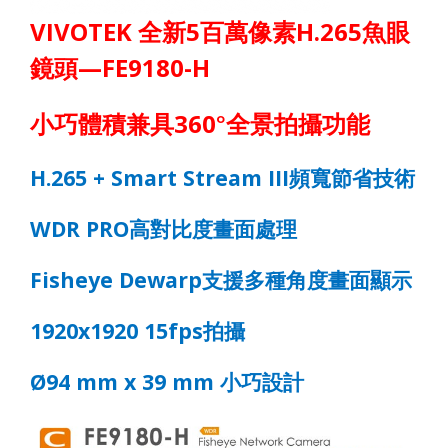
VIVOTEK
全新
5
百萬像素
H.265
魚眼
鏡頭
—FE9180-H
小巧體積兼具
360
°全景拍攝功能
H.265 + Smart Stream III
頻寬節省技術
WDR PRO
高對比度畫面處理
Fisheye
Dewarp
支援多種角度畫面顯示
1920x1920 15fps
拍攝
Ø94 mm x 3
9
mm
小巧設計