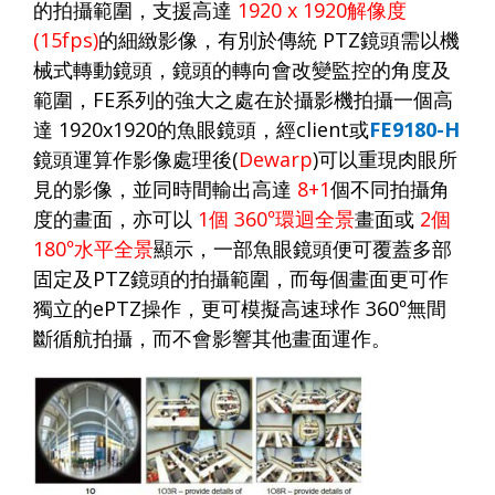
的拍攝範圍，支援高達
1920 x 1920
解像度
(15fps)
的細緻影像，有別於傳統
PTZ
鏡頭需以機
械式轉動鏡頭，鏡頭的轉向會改變監控的角度及
範圍，
FE
系列的強大之處在於攝影機拍攝一個高
達
1920x1920
的魚眼鏡頭，經
client
或
FE9180-H
鏡頭運算作影像處理後
(
Dewarp
)
可以重現肉眼所
見的影像，並同時間輸出高達
8+1
個不同拍攝角
度的畫面，亦可以
1
個
360
°環迴全景
畫面或
2
個
180
°水平全景
顯示，一部魚眼鏡頭便可覆蓋多部
固定及
PTZ
鏡頭的拍攝範圍，而每個畫面更可作
獨立的
ePTZ
操作，更可模擬高速球作
360
°無間
斷循航拍攝，而不會影響其他畫面運作。