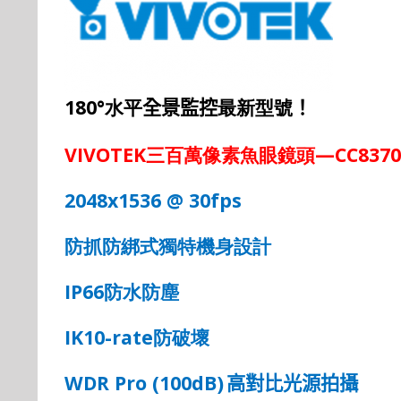
180
°
水平
最新型號
全景監控
！
VIVOTEK
三百萬像素魚眼鏡頭
—CC8370
2048x1536 @ 30fps
防抓防綁式獨特機身設計
IP66
防水防塵
IK10-rate
防破壞
WDR Pro (100dB)
高對比光源拍攝