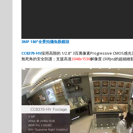
3MP 180°
全景拍攝魚眼鏡頭
CC8370-HV
採用高階的
1/2.8" 3
百萬像素
Progressive CMOS
感光
無死角的安全防護
；
支援高達
2048x1536
解像度
(
30fps
)
的
超
細緻