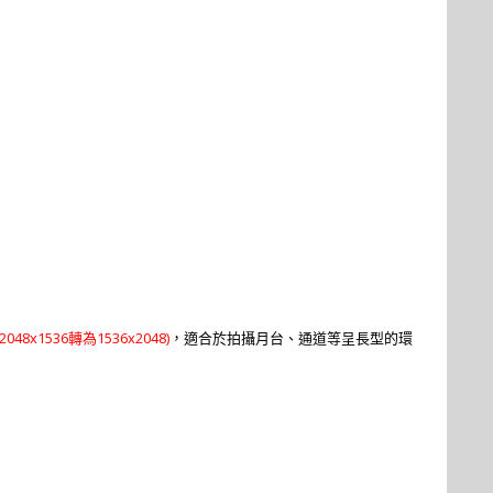
2048
x
1536
1536
x20
48
)
轉為
，適合於拍攝月台、通道等呈長型的環