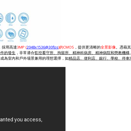
，採用高達
3MP (
2048x1536@30fps
)
的
CMOS
，提供更清晰的
全景影像
。
憑藉其
事件的發生
，非常適合
監控看守所、拘留所、精神科病房、精神病院和懲教機構
它成為
室內和戶外
場景兼用的理想選擇，如
精品店、便利店、銀行、學校、停車