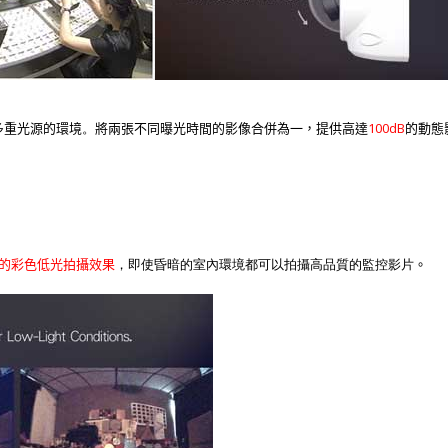
。
100dB
多重光源的環境
將兩張不同曝光時間的影像合併為一，提供高達
的動態
，即使昏暗的室內環境都可以拍攝高品質的監控影片
的彩色低光拍攝效果
。