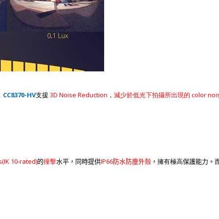
，
CC8370-HV
支援
3D Noise Reduction
，
減少於低光下拍攝所出現的
color noi
s(IK 10
-
rated)
撞擊
IP66
擁有極高
的
水平，同時提供
防水防塵外殼
，
保護能力。