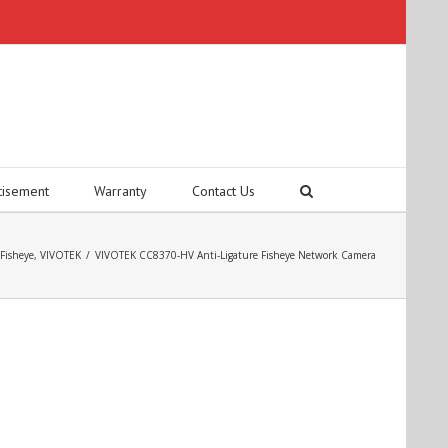
tisement
Warranty
Contact Us
Fisheye
,
VIVOTEK
/
VIVOTEK CC8370-HV Anti-Ligature Fisheye Network Camera