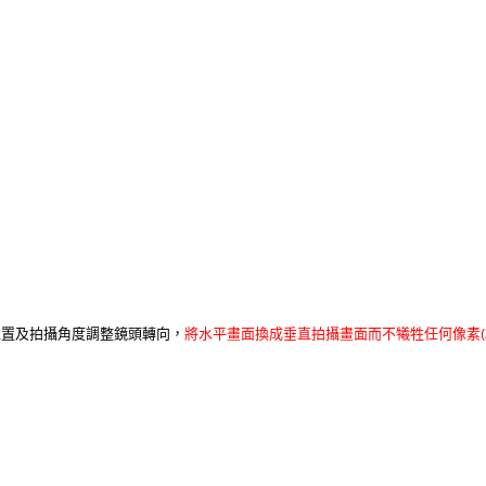
(
位置及拍攝角度調整鏡頭轉向，
將水平畫面換成垂直拍攝畫面而不犧牲任何像素