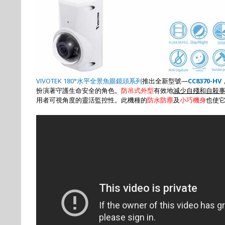
VIVOTEK 180°
水平全景魚眼鏡頭系列
推出全新型號
—
CC8370-HV
扮演著守護生命安全的角色。
防吊式外型
有效地
減少自殘和自殺
用者可視角度的靈活監控性。此機種的
防水防塵
及
小巧機身
也使