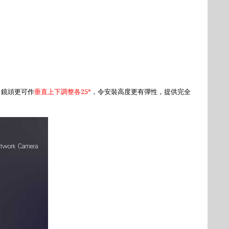
，鏡頭更可作
垂直上下調整各
25
°
，令安裝高度更有彈性，提供完全