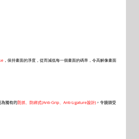
se
，保持畫面的淨度，從而減低每一個畫面的碼率，令高解像畫面
抓、防綁
(Anti-Grip
、
Anti-Ligature
)
而為獨有的
防
式
設計
，令鏡頭受