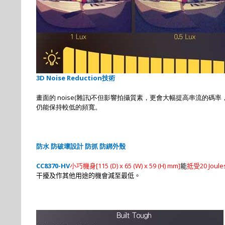
3D Noise Reduction
技術
畫面的
noise(
雜訊
)
不但影響拍攝質素，更會大幅提高串流的碼率
仍能保持較低的頻寬。
防水
防破壞設計
防抓
防綁
外殼
CC8370-HV
小巧
[
115 (D) x 65 (W) x 59 (H) mm
]
20 Joule
機身
能
抵受
干擾及作其他用途的機會減至最低。