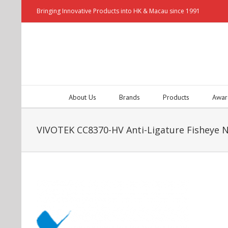
Bringing Innovative Products into HK & Macau since 1991
About Us
Brands
Products
Awar
VIVOTEK CC8370-HV Anti-Ligature Fisheye