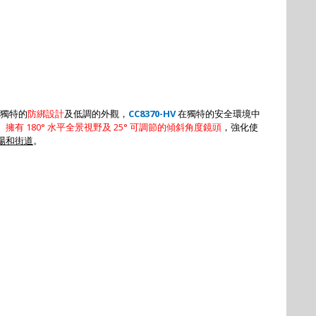
獨特的
防綁設計
及低調的外觀，
CC8370-HV
在獨特的安全環境中
。
擁有
180°
水平全景視野及
25°
可調節的傾斜角度鏡
頭
，強化使
場和街道
。