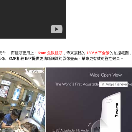
元件
，
而鏡頭更用上
1.6mm
魚眼鏡頭
，帶來震撼的
180°
水平全景
的拍攝範圍
影像
。
3MP
1MP
相較
提供更清晰細緻的影像畫面，帶來更有效的監控效果。