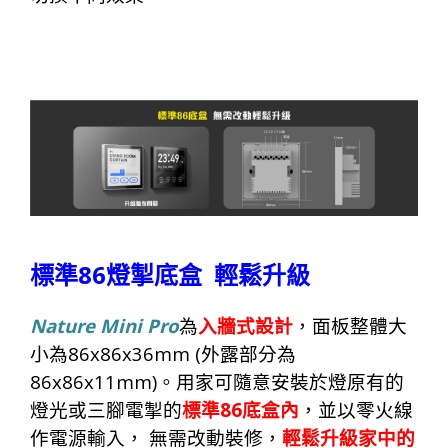
86
標準
燈掣底盒
輕
鬆
升
級
Nature Mini Pro
為
入牆式設計
，面板整體大
86x86x36mm (
小為
外露部
分
為
86x86x11mm)
。用家可隨意安裝於燈原有的
86
燈光或三腳電掣的
標
準
底盒內
，並以零火線
作電源輸入，
無需改動裝修，
輕鬆升級家中的