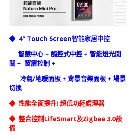
4” Touch Screen
◆
智能家居中控
+
+
智慧中心
觸控式中控
智能燈光開
+
+
關
窗簾控制
/
+
+
冷氣
地暖面板
背景音樂面板
場景
切換
◆
性能全面提升
!
超低功耗處理器
LifeSmart
Zigbee 3.0
◆
整合控制
及
設
備