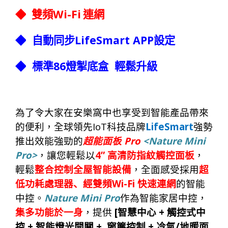
Wi-Fi
◆
雙頻
連網
LifeSmart APP
◆
自動同步
設定
86
◆
標準
燈掣底盒
輕鬆升級
為了令大家在安樂窩
中也
享受
到
智能產品帶來
IoT
LifeSmart
的便利，全球領先
科技品牌
強勢
Pro
<Nature Mini
推出
效能
強勁的
超能面板
Pro>
4”
，讓您輕
鬆
以
高清
防指紋觸控面板
，
輕鬆
整合控制全屋智能設備
，全面感受採用
超
Wi-Fi
低功耗處理器、經雙頻
快速連網
的智能
Nature Mini Pro
中控。
作為智能家居中控，
[
+
集
多
功能於一身
，提供
智慧中心
觸控式中
+
+
+
/
控
智能燈光開關
窗簾控制
冷氣
地暖面