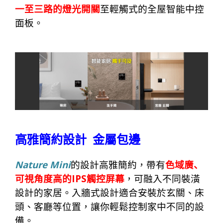
一至三路的
燈光開關
至輕觸式的全屋智能中控
面板。
高雅簡約設計
金屬包邊
Nature Mini
的設計高雅簡約，帶有
色域廣、
IPS
可視角度高的
觸控屏幕
，可融入不同裝
潢
設計的家居。入牆式設
計適
合安裝於玄關、床
頭、客廳等位置，讓你輕
鬆
控
制
家中不同的設
備。