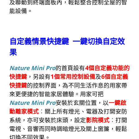
及聯動到終端面板內，輕
鬆整合控制全屋
的
智
能設備
。
自定義情景快捷鍵
一鍵切換自定效
果
Nature Mini Pro
4
的首頁
設有
個自定義功能的
1
6
快捷鍵
，另設有
個常用控制設備
及
個自定義
快捷鍵
的控制界面，
為不同生活作息的用家帶
來更便
捷
的智能家居體驗。用家可把
Nature Mini Pro
安裝於玄關位置，以
一鍵啟
動離家模式
︰關上所有燈光、電器及打開安防
系
統
，亦可安裝於床頭，設定
影院模式
︰打開
電視、音響而同時調暗燈光及關上窗
簾
，輕
鬆
切換不同效
果
。