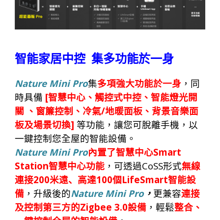
智能家居中控
集多功能於一身
Nature Mini Pro
集
多項
強大功能於一身
，
同
[
時具
備
智慧中心
、
觸控式中控
、智
能燈光開
/
關
、
窗簾控制
、
冷氣
地暖面板
、
背景音樂面
]
板
及
場景切換
等功能，讓您可脫離手機，以
一鍵控
制
您全屋的智能設
備
。
Nature Mini Pro
Smart
內置
了
智慧中心
Station
CoSS
智慧中心
功能
，可透過
形式
無線
200
100
LifeSmart
連接
米遠、高達
個
智能設
Nature Mini Pro
備
，升級後的
，
更兼容
連接
Zigbee 3.0
及控制第三方的
設備
，輕
鬆
整合
、