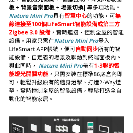
+
+
]
板
背景音樂面板
場景切換
等多項功能。
Nature Mini Pro
具有
智慧中心
的功能，可
無
100
LifeSmart
線連接至
個
智能設備
或第三方
Zigbee 3.0
設備
，實時連接、控制全屋的智能
Nature Mini Pro
設備。用家只需在
登入
LifeSmart APP
帳號，便可
自動同步
所有的智
能設備、自定義的場景及聯動到終端面板內。
Nature Mini Pro
1-3
與此同時，
帶有
聯的智
86
能燈光開關功能
，只需安裝在標準
底盒內即
2-Way
可，輕鬆升級原有的牆身燈掣、打造
燈
掣、實時控制全屋的智能設備，輕鬆打造全自
動化的智能家居。