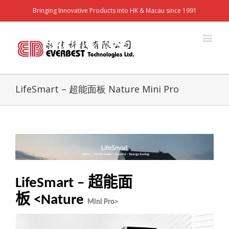
Bringing Innovative Products into HK & Macau since 1991
LifeSmart – 超能面板 Nature Mini Pro
超能面
LifeSmart –
板
<Nature
Mini Pro>