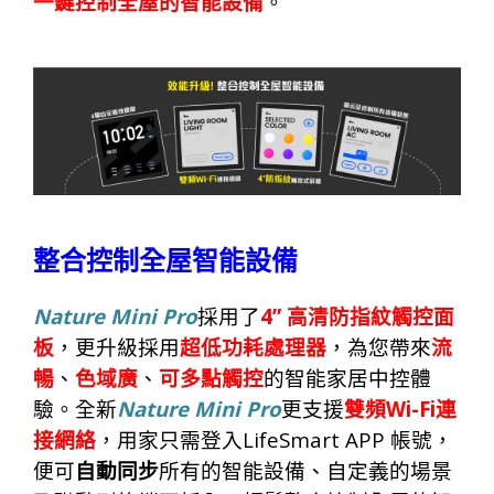
一鍵控制全屋的智能設備
。
整合控制全屋智能設備
Nature Mini Pro
4”
採用了
高清
防指紋觸控面
板
，更升
級
採用
超低功耗處理器
，為您帶來
流
暢
、
色域廣
、
可多點觸控
的智能家居中控體
Nature Mini Pro
Wi-Fi
驗。全新
更支援
雙頻
連
LifeSmart APP
接網絡
，用家只需登入
帳號，
便可
自動同步
所有的智能設備、自定
義
的場景