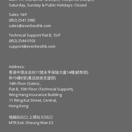
Saturday, Sunday & Public Holidays: Closed
Sales 14/F
(852) 2541 2982
sales@everbesthk.com
Technical Support Flat B, 15/F
(852) 2544 0103
support@everbesthk.com
Address:
香港中環永吉街11號永亨保險大廈14樓(銷售部)
和15樓B室(產品技術支援部)
14th Floor (Sales) ,
Flat B, 15th Floor (Technical Support),
Wing Hang Insurance Building
11 Wing Kut Street, Central,
Hong Kong
地鐵站出口:上環站 E2出口
MTR Exit: Sheung Wan E2