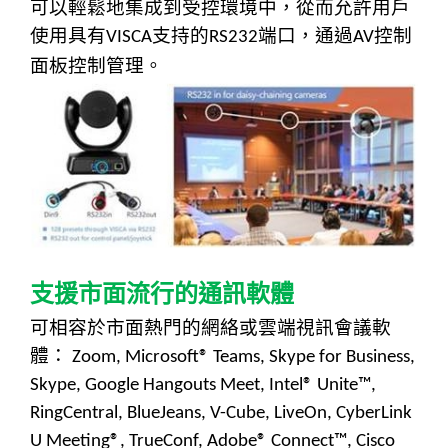
可以輕鬆地集成到受控環境中，從而允許用戶
使用具有
支持的
端口，通過
控制
VISCA
RS232
AV
面板
控
制管理。
支援市面流行的通訊軟體
可相容於市面熱門的網絡或雲端視訊會議軟
體：
Zoom, Microsoft® Teams, Skype for Business,
Skype, Google Hangouts Meet, Intel® Unite™,
RingCentral, BlueJeans, V-Cube, LiveOn, CyberLink
U Meeting®, TrueConf, Adobe® Connect™, Cisco