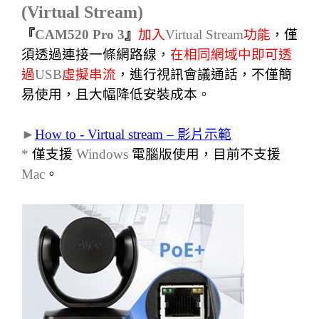
(
Virtual Stream)
『
CAM520 Pro 3
』
加入
Virtual Stream
功能
，僅
須透過連接一條網路線，
在相同網域中即可透
過
USB
虛擬串流
，進行視訊會議通話，不僅簡
易使用，且大幅降低安裝成本。
►
How to - Virtual stream –
影片示範
*
僅支援
Windows
電腦版使用，目前不支援
Mac
。