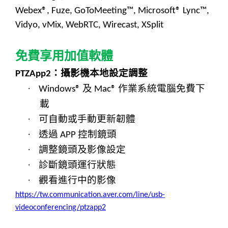
Webex®, Fuze, GoToMeeting™, Microsoft® Lync™,
Vidyo, vMix, WebRTC, Wirecast, XSplit
免費
享用
加值軟體
：攝影機
本地設定調整
PTZApp2
·
及
作業系統電腦免費下
Windows®
Mac®
載
·
可自動或手動更新韌體
·
透過
控制鏡頭
APP
·
調整鏡頭及影像設定
·
診斷鏡頭運行狀態
·
觀看進行中的影像
https://tw.communication.aver.com/line/usb-
videoconferencing/ptzapp2