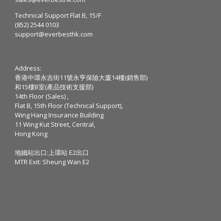
Technical Support Flat B, 15/F
(852) 2544 0103
support@everbesthk.com
Address:
香港中環永吉街11號永亨保險大廈14樓(銷售部)
和15樓B室(產品技術支援部)
14th Floor (Sales) ,
Flat B, 15th Floor (Technical Support),
Wing Hang Insurance Building
11 Wing Kut Street, Central,
Hong Kong
地鐵站出口:上環站 E2出口
MTR Exit: Sheung Wan E2