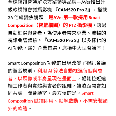
全球視訊會議解決方案領導品牌
推出升
---AVer
級款視訊會議攝影機
『
』
，搭載
CAM520 Pro 3
倍總變焦鏡頭，
是
第一款採用
36
AVer
Smart
（智能構圖）的
攝影機
，透過
Composition
PTZ
自動框選與會者，為使用者帶來專業、流暢的
視訊會議體驗。
『
』
以多樣化的
CAM520 Pro 3
功能，躍升企業首選，席捲中大型會議室！
AI
功能的出現改變了視訊會議
Smart Composition
的遊戲規則，
利用
算法自動框選每個與會
AI
者，以頭像或半身呈現在畫面上
，輕鬆拉近遠
端工作者與實體與會者的距離，讓遠距開會如
同共處一間會議室。最方便的是，
Smart
隨插即用、點擊啟動，不需安裝額
Composition
外的軟體
。