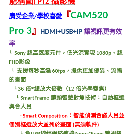
能構圖
攝影機
) PTZ
『
CAM520
廣受企業
學校
喜愛
/
Pro 3
』
讓視訊更有效
HDMI+USB+IP
率
超高感度元件，低光源實現
、超
└
Sony
1080p
影像
FHD
支援每秒高達
，提供更加優異、流暢
└
60fps
的畫面
36
倍
*
總放大倍數（
12
倍光學變焦）
└
鏡頭智慧對焦技術：自動框選
└ SmartFrame
與會人員
：智能偵測會議人員並
└
Smart Composition
個別框選放大並列於畫面
無須軟件
(
)
免
線經網絡連接
等視訊