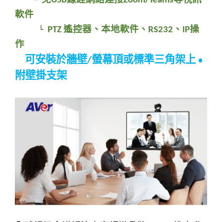
└
USB
Zoom/Teams
軟件
遙控器、
本地
軟件、
、
操
└ PTZ
RS232
IP
作
可安裝於牆壁
螢
幕
頂
或標準三角架上
/
●
附壁掛支架