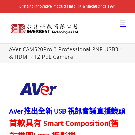
Bringing Innovative Products into HK & Macau since 1991
AVer CAM520Pro 3 Professional PNP USB3.1
& HDMI PTZ PoE Camera
推出全新
視訊會議直播鏡頭
AVer
USB
首款具有
智
Smart Composition(