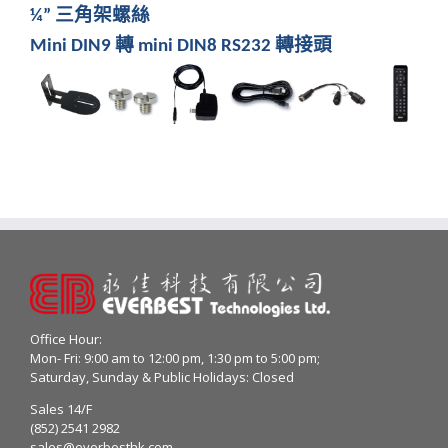
三角架螺絲
¼”
轉
轉接頭
Mini DIN9
mini DIN8 RS232
Office Hour:
Mon- Fri: 9:00 am to 12:00 pm, 1:30 pm to 5:00 pm;
Saturday, Sunday & Public Holidays: Closed
Sales 14/F
(852) 2541 2982
sales@everbesthk.com