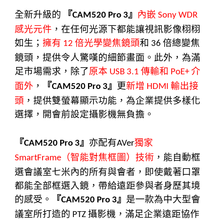
全新升級的
『
』
內嵌
CAM520 Pro 3
Sony WDR
感光元件
，在任何光源下都能讓視訊影像栩栩
如生；
擁有
倍光學變焦鏡頭
和
倍總變焦
12
36
鏡頭，提供令人驚嘆的細節畫面。此外，為滿
足市場需求，除了
原本
傳輸和
介
USB 3.1
PoE+
面外
，
『
』
更
新增
輸出接
CAM520 Pro 3
HDMI
頭
，提供雙螢幕顯示功能，為企業提供多樣化
選擇，開會前設定攝影機無負擔。
『
』
亦配有
獨家
CAM520 Pro 3
AVer
（智能對焦框圖）技術
，能自動框
SmartFrame
選會議室七米內的所有與會者，即使戴著口罩
都能全部框選入鏡，帶給遠距參與者身歷其境
的感受。
『
』
是一款為中大型會
CAM520 Pro 3
議室所打造的
攝影機，滿足企業遠距協作
PTZ