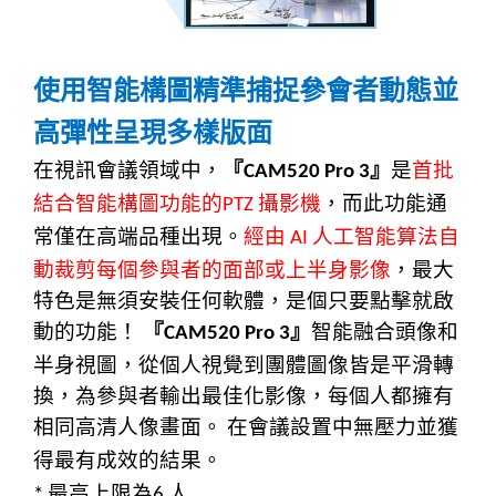
使用智能構圖精準捕捉參會者動態並
高彈性呈現多樣版面
在視訊會議領域中，
『
』
是
首批
CAM520 Pro 3
結合智能構圖功能的
攝影機
，而此功能通
PTZ
常僅在高端品種出現。
經由
人工智能算法自
AI
動裁剪每個參與者的面部或上半身影像
，最大
特色是無須安裝任何軟體，是個只要點擊就啟
動的功能！
『
』
智能融合頭像和
CAM520 Pro 3
半身視圖，從個人視覺到團體圖像皆是平滑轉
換，為參與者輸出最佳化影像，每個人都擁有
相同高清人像畫面。
在會議設置中無壓力並獲
得最有成效的結果。
最高上限為
人
*
6