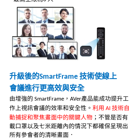
升級後的
技術使線上
SmartFrame
會議進行更高效與安全
由增強的
，
產品能成功提升工
SmartFrame
AVer
作上視訊會議的效率和安全性。
利用
技術自
AI
動捕捉和聚焦畫面中的關鍵人物
；不管是否有
載口罩以及七米距離內的情況下都確保呈現出
所有參會者的清晰畫面．