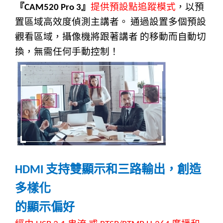
『
』
提供預設點追蹤模式
，以預
CAM520 Pro 3
置區域高效度偵測主講者。
通過設置多個預設
觀看區域，攝像機將跟著講者
的移動而自動切
換，無需任何手動控制！
支持雙顯示和三路輸出，創造
HDMI
多樣化
的顯示偏好