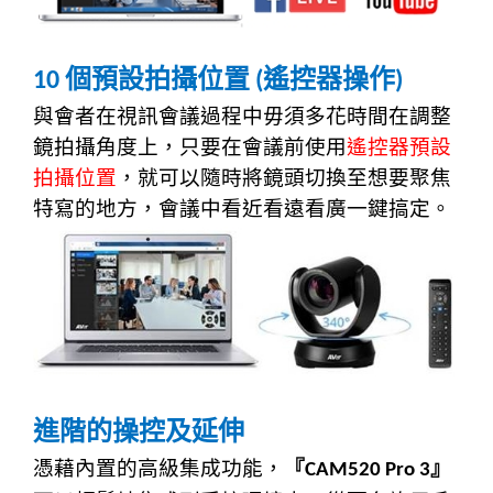
個預設拍攝位置
遙
控
器操作
10
(
)
與會者在視訊會議過程中毋須多花時間在調整
鏡拍攝角度上，只要在會議前使用
遙控器預設
拍攝位置
，就可以隨時將鏡頭切換至想要聚焦
特寫的地方，會議中看近看遠看廣一鍵搞定。
進階的操控及延伸
憑藉內置的高級集成功能，
『
』
CAM520 Pro 3