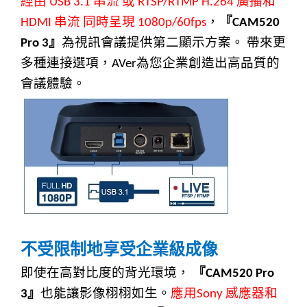
經由
串流
或
廣播和
USB 3.1
RTSP/RTMP H.264
串流
同時呈現
，
『
HDMI
1080p/60fps
CAM520
』
為視訊會議提供第二顯示方案。
帶來更
Pro 3
多種連接選項，
為您企業創造出高品質的
AVer
會議體驗。
不受限制地享受企業級成像
即使在高對比度的背光環境，
『
CAM520 Pro
』
也能讓影像栩栩如生。
應用
感應器和
3
Sony