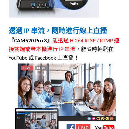
透過
串流，隨時進行線上直播
IP
『
』
能透過
連
CAM520 Pro 3
H.264 RTSP / RTMP
接雲端或者本機進行
串流
，能隨時輕鬆在
IP
或
上直播！
YouTube
Facebook