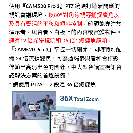
使用
『
』
鏡頭打造無間斷的
CAM520 Pro 3
PTZ
視訊會議環境。
以
對角線視野捕捉廣角以
80°
及具有靈活的平移和傾斜控制
，鏡頭能專注於
演示者、與會者、白板上的內容或實體物件。
擁有
倍光學鏡頭和
倍
總變焦鏡頭
，
12
36
*
『
』
掌控一切細節，同時特別配
CAM520 Pro 3
備
倍無損變焦，可為遠端參與者和合作夥
24
伴輸出高清出色的圖像，中大型會議室視訊會
議解決方案的首選設備！
請使用
設定
倍總變焦
*
PTZApp 2
36