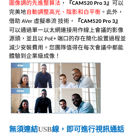
圖像調的先進整算法
，
『
』
可以
CAM520 Pro 3
完美地
自動調整高光、陰影和白平衡
。此外，
借助
虛擬串流
技術，
『
』
AVer
CAM520 Pro 3
可以通過單一以太網連接用作線上會議的影像
源頭，並且以
端口的存在簡化設置過程並
PoE+
減少安裝費用。您團隊值得在每次會議中都能
體驗到企業級成像！
無須連結
USB
線，即可進行視訊通話