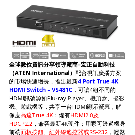
全球數位資訊分享領導廠商
–
宏正自動科技
（
ATEN International
）
配合視訊廣播方案
的市場快速增長，推出最新
4 Port True 4K
HDMI Switch – VS481C
，可讓
4
組不同的
HDMI
訊號源如
Blu-ray Player
、機頂盒、攝影
機、遊戲機等，共享一台
HDMI
顯示螢幕，解
像度
高達
True 4K
；備有
HDMI2.0
及
HDCP2.2
，兼容最新
4K
硬件；用家可透過機身
前端
面板按鈕、紅外線遙控器或
RS-232
，輕鬆