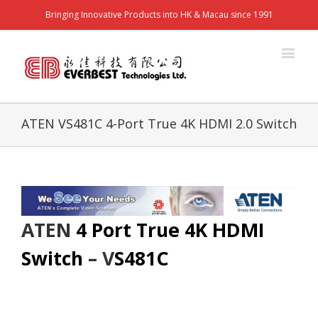
Bringing Innovative Products into HK & Macau since 1991
ATEN VS481C 4-Port True 4K HDMI 2.0 Switch
ATEN
4 Port True 4K HDMI
Switch
– V
S481C