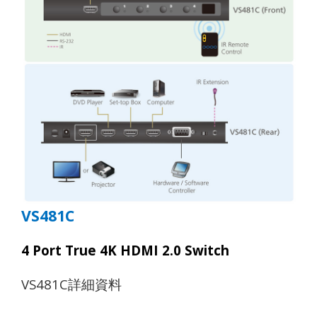
VS481C
4 Port True 4K HDMI 2.0 Switch
VS481C
詳細資料