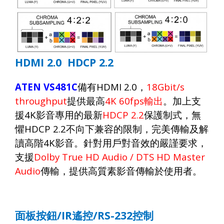
HDMI 2.0 HDCP 2.2
ATEN VS481C
備有
HDMI 2.0
，
18Gbit/s
throughput
提供最高
4K 60fps
輸出
。加上支
援
4K
影音專用的最新
HDCP 2.2
保護制式，無
懼
HDCP 2.2
不向下兼容的限制，完美傳輸及解
讀高階
4K
影音。針對用戶對音效的嚴謹要求，
支援
Dolby True HD Audio / DTS HD Master
Audio
傳輸，提供高質素影音傳輸於使用者。
面板按鈕
/IR
遙控
/RS-232
控制