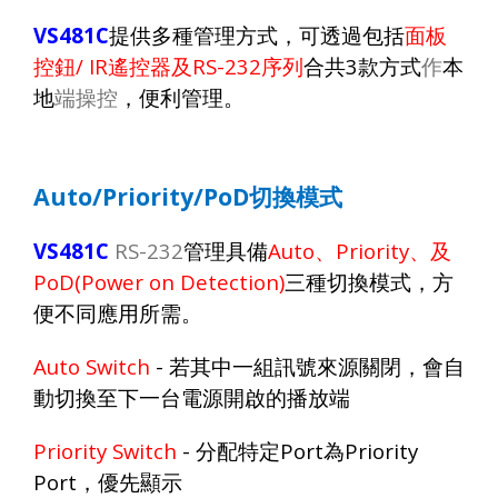
VS481C
提供多種管理方式，可透過包括
面板
控鈕
/ IR
遙控器及
RS-232
序列
合共
3
款方式
作
本
地
端操控
，便利管理。
Auto/Priority/PoD
切換模式
VS481C
RS-232
管理具備
Auto
、
Priority
、及
PoD(Power on Detection)
三種切換模式，方
便不同應用所需。
Auto Switch
-
若其中一組訊號來源關閉，會自
動切換至下一台電源開啟的播放端
Priority Switch
-
分配特定
Port
為
Priority
Port
，優先顯示