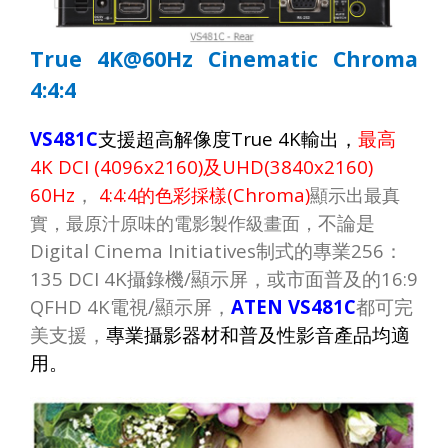
True 4K@60Hz Cinematic Chroma
4:4:4
VS481C
支援超高解像度
True 4K
輸出，
最高
4K DCI (4096x2160)
及
UHD(3840x2160)
60Hz
，
Chroma
4:4:4
的色彩採樣
(
)
顯示出最真
不論是
實，最原汁原味的電影製作級畫面，
Digital Cinema Initiatives
制式的專業
256
：
135 DCI 4K
攝錄機
/
顯示屏，或市面普及的
16:9
QFHD 4K
電視
/
顯示屏，
ATEN VS481C
都可完
美支援，
專業攝影器材和普及性影音產品均適
用。