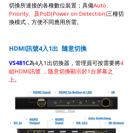
切換所連接的各種數位裝置；具備
Auto
、
Priority
、及
PoD(Power on Detection)
三種切
換模式，方便不同應用所需。
HDMI
訊號
4
入
1
出
隨意切換
VS481C
為
4
入
1
出切換器，管理員可按需要將
4
組
HDMI
訊號
，隨意切換顯示於
1
台屏幕之
上
。