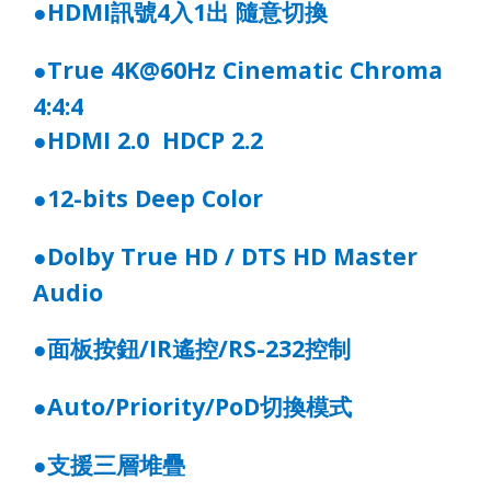
HDMI
訊號
4
入
1
出
隨意切換
●
True 4K@60Hz Cinematic Chroma
●
4:4:4
HDMI 2.0 HDCP 2.2
●
12-bits Deep Color
●
Dolby True HD / DTS HD Master
●
Audio
面板按鈕
/IR
遙控
/RS-232
控制
●
Auto/Priority/PoD
切換模式
●
支援三層堆疊
●