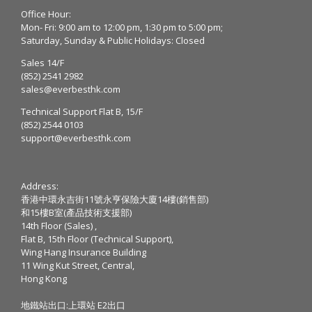
Office Hour:
Mon- Fri: 9:00 am to 12:00 pm, 1:30 pm to 5:00 pm;
Saturday, Sunday & Public Holidays: Closed
Sales 14/F
(852) 2541 2982
sales@everbesthk.com
Technical Support Flat B, 15/F
(852) 2544 0103
support@everbesthk.com
Address:
香港中環永吉街11號永亨保險大廈14樓(銷售部)
和15樓B室(產品技術支援部)
14th Floor (Sales) ,
Flat B, 15th Floor (Technical Support),
Wing Hang Insurance Building
11 Wing Kut Street, Central,
Hong Kong
地鐵站出口:上環站 E2出口