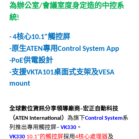
為辦公室
會議室度身定造的中控系
/
統
!
核心
觸控屏
-
4
10.1"
原生
專用
-
ATEN
Control System App
供電設計
-PoE
支援
桌面式支架及
-
VKTA101
VESA
mount
全球數位資訊分享領導廠商
宏正自動科技
–
（
）
為旗下
系
ATEN International
Control System
列推出專用觸控屏
。
–
VK330
的觸控屏
採用
核心處理器
及
VK330
10.1"
4