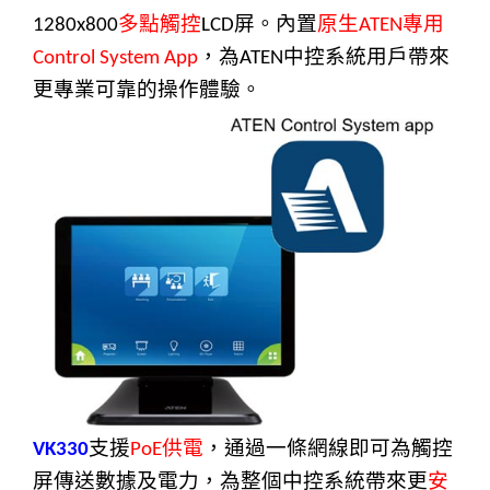
多點觸控
屏。內置
原生
專用
1280x800
LCD
ATEN
，為
中控系統用戶帶來
Control System App
ATEN
更專業可靠的操作體驗。
支援
供電
，通過一條網線即可為觸控
VK330
PoE
屏傳送數據及電力，為整個中控系統帶來更
安