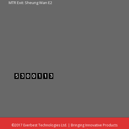
MTR Exit: Sheung Wan E2
©2017 Everbest Technologies Ltd. | Bringing Innovative Products