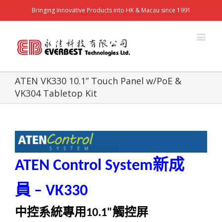
Bringing Innovative Products into HK & Macau since 1991
ATEN VK330 10.1” Touch Panel w/PoE &
VK304 Tabletop Kit
新成
ATEN Control System
員
– VK330
中控系統專用
觸控屏
10.1"