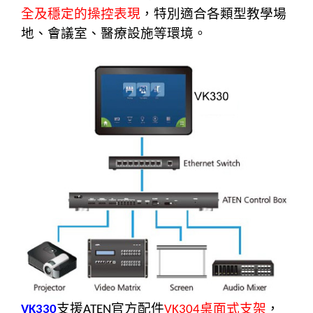
全及穩定的操控表現
，特別適合各類型教學場
地、會議室、醫療設施等環境。
支援
官方配件
桌面式支架
，
VK330
ATEN
VK304