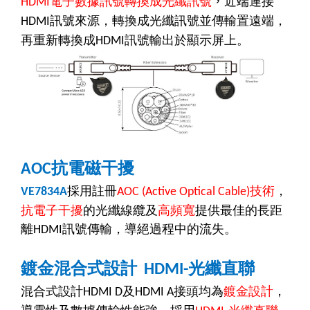
電子數據訊號轉換成光纖訊號
，
近端連接
HDMI
訊號來源，轉換成光纖訊號並傳輸置遠端，
HDMI
再重新轉換成
訊號輸出於顯示屏上。
HDMI
抗電磁干擾
AOC
採用註冊
技術
，
VE7834A
AOC (Active Optical Cable)
抗電子干擾
的光纖線纜及
高頻寬
提供最佳的長距
離
訊號傳輸，導絕過程中的流失。
HDMI
鍍金混合式設計
光纖直聯
HDMI-
混合式設計
及
接頭均為
鍍金設計
，
HDMI D
HDMI A