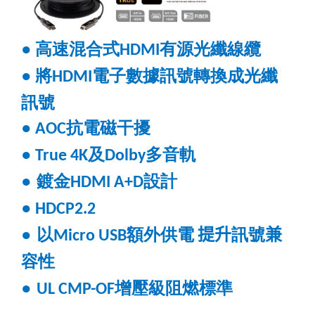
●
高速混合式
有源光纖線纜
HDMI
●
將
電子數據訊號轉換成光纖
HDMI
訊號
●
抗電磁干擾
AOC
●
及
多音軌
True 4K
Dolby
●
鍍金
設計
HDMI A+D
●
HDCP2.2
●
以
額外供電
提升
訊號
兼
Micro USB
容性
●
增壓級阻燃標準
UL CMP-OF