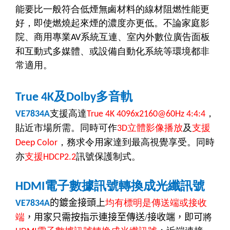
能要比一般符合低煙無鹵材料的線材阻燃性能更
好，即使燃燒起來煙的濃度亦更低。不論家庭影
院、商用專業
系統互連、室內外數位廣告面板
AV
和互動式多媒體、或設備自動化系統等環境都非
常適用。
及
多音軌
True 4K
Dolby
支援高達
，
VE7834A
True 4K 4096x2160@60Hz 4:4:4
貼近市場所需。同時可作
立體影像播放
及
支援
3D
，務求令用家達到最高視覺享受。同時
Deep Color
亦
支援
訊號保護制式。
HDCP2.2
電子數據訊號轉換成光纖訊號
HDMI
的鍍金接頭上
均有標明是傳送端或接收
VE7834A
端
，用家只需按指示連接至傳送
/
接收端，即可
將