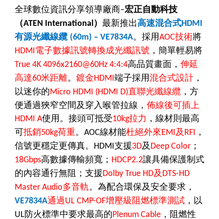
全球數位資訊分享領導廠商
宏正自動科技
–
（
）
最新推出
高速混合式
ATEN International
HDMI
有源光纖線纜
。採用
技術
將
(60m) – VE7834A
AOC
電子數據訊號轉換成光纖訊號
，簡單輕易將
HDMI
高品質畫面，
伸延
True 4K 4096x2160@60Hz 4:4:4
高達
米距離
。
鍍金
端子採用
混合式設計
，
60
HDMI
以迷你的
直聯光纖線纜
，方
Micro HDMI (HDMI D)
便通過狹窄空間及穿入喉管拉線，
佈線後可插上
使用。接頭可抵受
拉力
，線材則最高
HDMI A
10kg
可
抵銷
荷重
。
線材能
杜絕外來
及
，
50kg
AOC
EMI
RFI
信號更穩定更傳真。
支援
及
；
HDMI
3D
Deep Color
高數據傳輸頻寬；
讓具備保護制式
18Gbps
HDCP2.2
的內容通行無阻；支援
及
Dolby True HD
DTS-HD
多音軌
。為配合環保及安全要求，
Master Audio
通過
增壓級阻燃標準測試
，以
VE7834A
UL CMP-OF
防火標準中要求最高的
，阻燃性
UL
Plenum Cable