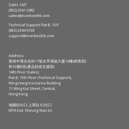
Sales 14/F
(852) 2541 2982
sales@everbesthk.com
Technical Support Flat B, 15/F
(852) 2544 0103
support@everbesthk.com
Address:
香港中環永吉街11號永亨保險大廈14樓(銷售部)
和15樓B室(產品技術支援部)
14th Floor (Sales) ,
Flat B, 15th Floor (Technical Support),
Wing Hang Insurance Building
11 Wing Kut Street, Central,
Hong Kong
地鐵站出口:上環站 E2出口
MTR Exit: Sheung Wan E2