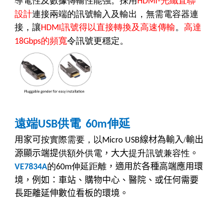
導電性及數據傳輸性能強。
採用
光纖直聯
HDMI-
設計
連接兩端的訊號輸入及輸出，無需電容器連
接，讓
訊號得以直接轉換及高速傳輸
。
高達
HDMI
的頻寬
令訊號更穩定。
18Gbps
遠端
供電
伸延
USB
60m
用家可
按實際需要，以
線材為輸入
/
輸出
Micro USB
源顯示端提
供額外供電
，大大
提升訊號兼容性
。
的
伸延距離
，適用於各種高端應用環
VE7834A
60m
境，例如：車站、購物中心、醫院、或任何需要
長距離延伸數位看板的環境。