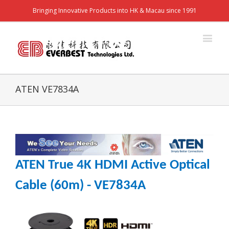
Bringing Innovative Products into HK & Macau since 1991
ATEN VE7834A
ATEN True 4K HDMI Active Optical
Cable (60m) - VE7834A