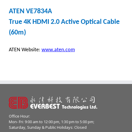
ATEN VE7834A
True 4K HDMI 2.0 Active Optical Cable
(60m)
ATEN Website:
www.aten.com
Office Hour:
Mon- Fri: 9:00 am to 12:00 pm, 1:30 pm to 5:00 pm;
Saturday, Sunday & Public Holidays: Closed