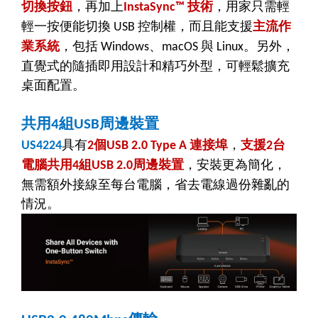
切換按鈕
，再加上
技術
，用家只需輕
InstaSync™
輕一按便能切換
控制權，而且能支援
主流作
USB
業系統
，包括
、
與
。另外，
Windows
macOS
Linux
直覺式的隨插即用設計和精巧外型，可輕鬆擴充
桌面配置。
共用
組
周邊裝置
4
USB
具有
個
連接埠
，
支援
台
US4224
2
USB 2.0 Type A
2
電腦共用
組
周邊裝置
，安裝更為簡化，
4
USB 2.0
無需額外接線至每台電腦，省去電線過份雜亂的
情況。