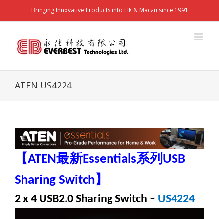
Bringing Innovative Products into HK & Macau since 1991
ATEN US4224
【
最新
系列
ATEN
Essentials
USB
】
Sharing Switch
2 x 4 USB2.0 Sharing Switch
–
US4224