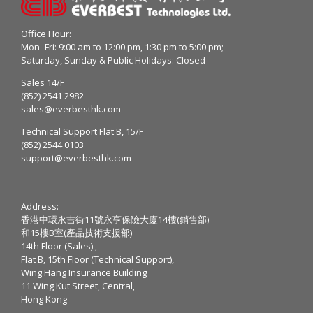
Office Hour:
Mon- Fri: 9:00 am to 12:00 pm, 1:30 pm to 5:00 pm;
Saturday, Sunday & Public Holidays: Closed
Sales 14/F
(852) 2541 2982
sales@everbesthk.com
Technical Support Flat B, 15/F
(852) 2544 0103
support@everbesthk.com
Address:
香港中環永吉街11號永亨保險大廈14樓(銷售部)
和15樓B室(產品技術支援部)
14th Floor (Sales) ,
Flat B, 15th Floor (Technical Support),
Wing Hang Insurance Building
11 Wing Kut Street, Central,
Hong Kong