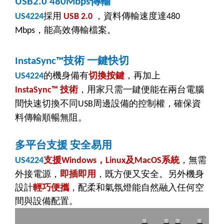
傳輸
USB2.0 480Mbps
採用
，資料傳輸速度達
US4224
USB 2.0
480
，能高效傳輸檔案。
Mbps
技術
一鍵快切
InstaSync™
的機身備有
切換按鍵
，再加上
US4224
技術
，用家只需一鍵便能在兩台電腦
InstaSync™
間快速切換不同
周邊設備的控制權，確保資
USB
料傳輸順暢無阻。
多平台支援
安全易用
支援
，
及
系統
，無需
US4224
Windows
Linux
MacOS
外接電源，
即插即用
，既方便又安全。另外
機身
設計
輕巧便攜
，配柔和氣氛燈能自然融入任何空
間與設備配置。