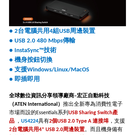
台電腦共用
組
周邊裝置
● 2
4
USB
傳輸
●
USB 2.0 480 Mbps
技術
●
InstaSync™
機身按鈕切換
●
支援
●
Windows/Linux/MacOS
即插即用
●
全球數位資訊分享領導廠商
宏正自動科技
–
（
）
推出全新專為消費性電子
ATEN International
市場而設的
系列
產
Essentials
USB Sharing Switch
品
，
具有
個
連接埠
，支援
US4224
2
USB 2.0 Type A
台電腦共用
周邊裝置
。而
且
機身備有
2
4* USB 2.0