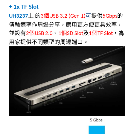
+ 1x TF Slot
上
的
個
可
提供
的
UH3237
3
USB 3.2 (Gen 1)
5Gbps
傳輸速率作周邊分享，應用更方便更具效率
，
並設有
個
、
個
及
個
，為
2
USB 2.0
1
SD Slot
1
TF Slot
用家提
供
不同類型的周邊端口。