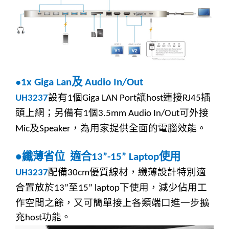
及
●
1x Giga Lan
Audio In/Out
設
有
個
讓
連接
插
UH3237
1
Giga LAN Port
host
RJ45
頭上網；
另備有
個
可外接
1
3.5mm Audio In/Out
及
，為用家提供全面的電腦效能。
Mic
Speaker
纖薄省位
適合
使用
●
13”-15” Laptop
配備
優質線材，
纖薄設計特
別
適
UH3237
30cm
合置放於
至
下使用，減少佔用工
13”
15” laptop
作
空
間
之餘，又可簡單接上各類端口進一步擴
充
功
能
。
host