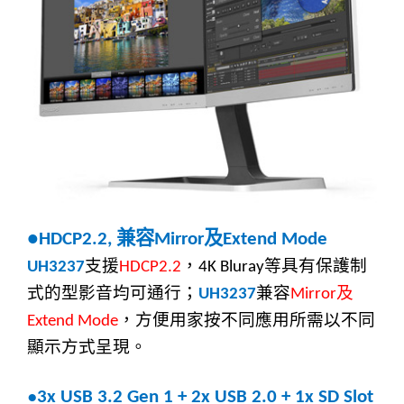
兼容
及
●HDCP2.2,
Mirror
Extend Mode
支援
，
等具有保護制
UH3237
HDCP2.2
4K Bluray
式的型影音均可通行；
兼容
及
UH3237
Mirror
，方便用家按不同應用所需以不同
Extend Mode
顯示方式呈現。
●
3x USB 3.2 Gen 1 + 2x USB 2.0 + 1x SD Slot