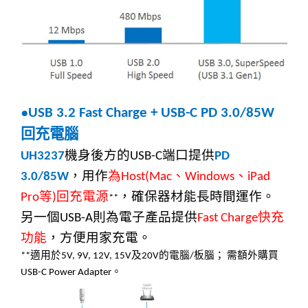
●
USB 3.2 Fast Charge + USB-C PD 3.0/85W
回充電腦
機身後方的
端口提供
UH3237
USB-C
PD
，
用作
為
、
、
3.0/85W
Host(Mac
Windows
iPad
等
回充電源
，確保
器材
能長時間運作。
Pro
)
**
另
一個
則
為
電子
產品提供
快充
USB-A
Fast Charge
功
能
，方便用家充電
。
適用於
及
的電腦
板腦；
需額外購買
**
5V, 9V, 12V, 15V
20V
/
。
USB-C Power Adapter