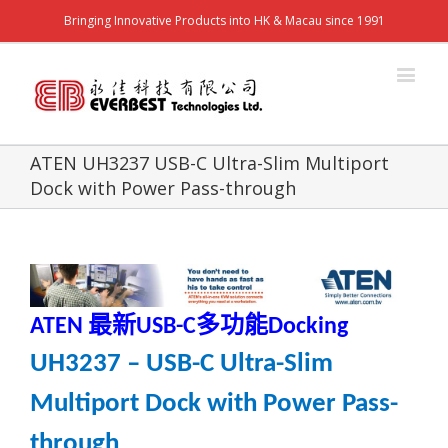
Bringing Innovative Products into HK & Macau since 1991
ATEN UH3237 USB-C Ultra-Slim Multiport
Dock with Power Pass-through
最新
多功能
ATEN
USB-C
Docking
UH3237 – USB-C Ultra-Slim
Multiport Dock with Power Pass-
through