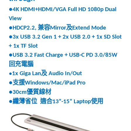
●4K HDMI+HDMI/VGA Full HD 1080p Dual
View
兼容
及
●HDCP2.2,
Mirror
Extend Mode
●3x USB 3.2 Gen 1 + 2x USB 2.0 + 1x SD Slot
+ 1x TF Slot
●USB 3.2 Fast Charge + USB-C PD 3.0/85W
回充
電腦
及
●
1x Giga Lan
Audio In/Out
支援
●
Windows/Mac/iPad Pro
優質
線材
●30cm
纖薄省位
適合
使用
●
13”-15” Laptop