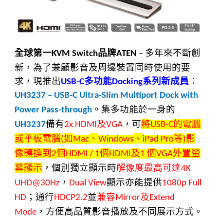
全球第一
品牌
多年來不斷創
KVM Switch
ATEN
–
新，
為了兼顧影音及周邊裝置同時使用的要
求，
現推出
多功能
系列新成員
：
USB-C
Docking
UH3237 – USB-C Ultra-Slim Multiport Dock with
。集多功能於一身的
Power Pass-through
備有
及
，可
將
的電腦
UH3237
2x HDMI
VGA
USB-C
或平板電腦
如
、
、
等
影
(
Mac
Windows
iPad Pro
)
像轉換到
個
個
及
個
外置螢
2
HDMI /
1
HDMI
1
VGA
幕顯示
，個別獨立顯示時
解像度最高可達
4K
，
顯示亦能提供
UHD@30Hz
Dual View
1080p Full
；通行
並
兼容
及
HD
HDCP2.2
Mirror
Extend
，方便高品質影音播放及不同展示方式。
Mode