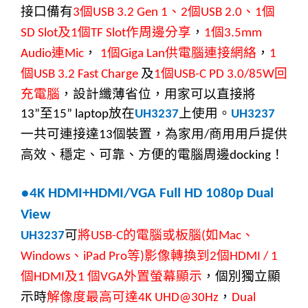
接口備有
個
、
個
、
個
3
USB 3.2 Gen 1
2
USB 2.0
1
及
個
作周邊分享
，
個
SD Slot
1
TF Slot
1
3.5mm
連
，
個
供電腦連接網絡
，
Audio
Mic
1
Giga Lan
1
個
及
個
回
USB 3.2 Fast Charge
1
USB-C PD 3.0/85W
充電腦
，
設計纖薄省位，用家可以直
接
將
至
放在
上使用。
13”
15” laptop
UH3237
UH3237
一共
可
連接達
個裝置
，
為家用
商用用戶提供
13
/
高效、穩定、可靠、方便的電腦周邊
！
docking
●
4K HDMI+HDMI/VGA Full HD 1080p Dual
View
可
將
的電腦或板腦
如
、
UH3237
USB-C
(
Mac
、
等
影像轉換到
個
Windows
iPad Pro
)
2
HDMI / 1
個
及
個
外置螢幕顯示
，個別獨立顯
HDMI
1
VGA
示時
解像度最高可達
，
4K UHD@30Hz
Dual