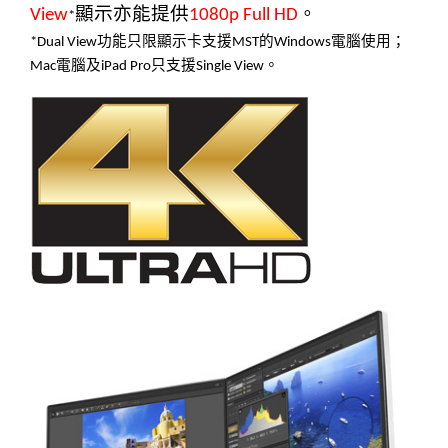
顯示亦能提供
。
View
1080p Full HD
*
功
能
只限顯示卡支援
的
電腦使用；
*Dual View
MST
Windows
電腦及
只支援
。
Mac
iPad Pro
Single View