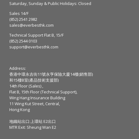
Saturday, Sunday & Public Holidays: Closed
Sales 14/F
(852) 2541 2982
sales@everbesthk.com
Technical Support Flat B, 15/F
(852) 2544 0103
support@everbesthk.com
Address:
香港中環永吉街11號永亨保險大廈14樓(銷售部)
和15樓B室(產品技術支援部)
14th Floor (Sales) ,
Flat B, 15th Floor (Technical Support),
Wing Hang Insurance Building
11 Wing Kut Street, Central,
Hong Kong
地鐵站出口:上環站 E2出口
MTR Exit: Sheung Wan E2