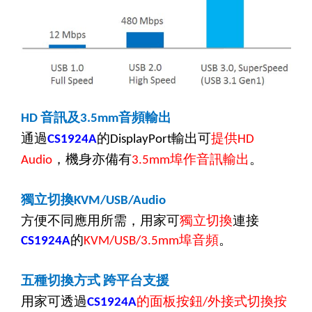
音訊及
音頻輸出
HD
3.5mm
通過
的
輸出可
提供
CS1924A
DisplayPort
HD
，機身亦備有
埠作音訊輸出
。
Audio
3.5mm
獨立切換
KVM/USB/Audio
方便不同應用所需，用家可
獨立切換
連接
的
埠音頻
。
CS1924A
KVM/USB/3.5mm
五種切換方式
跨平台支援
用家可透過
的面板按鈕
外接式切換按
CS1924A
/