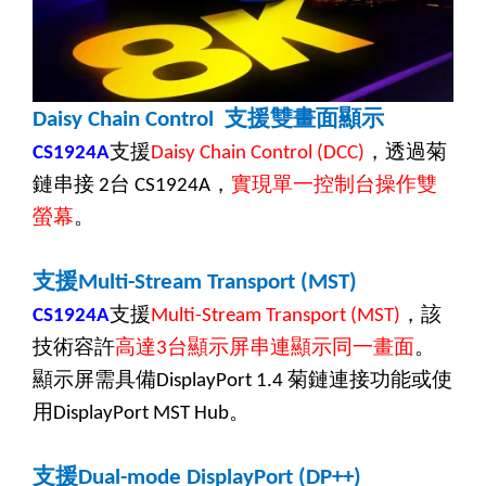
支援雙畫面顯示
Daisy Chain Control
支援
，透過菊
CS1924A
Daisy Chain Control (DCC)
鏈串接
台
，
實現單一控制台操作雙
2
CS1924A
螢幕
。
支援
Multi-Stream Transport (MST)
支援
，該
CS1924A
Multi-Stream Transport
(
MST
)
技術容許
高達
台顯示屏串連顯示同一畫面
。
3
顯示屏需具備
菊鏈連接功能或使
DisplayPort 1.4
用
。
DisplayPort MST Hub
支援
Dual-mode DisplayPort (DP++)