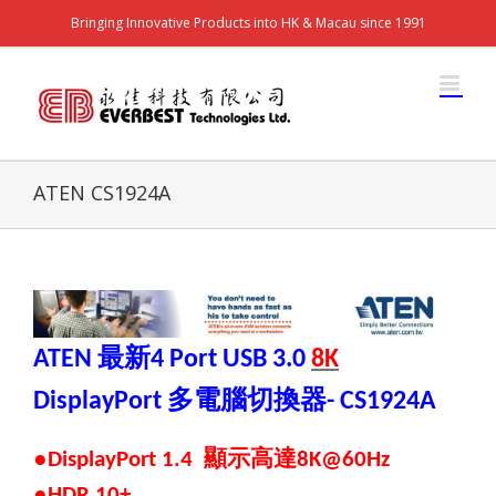
Bringing Innovative Products into HK & Macau since 1991
ATEN CS1924A
最新
ATEN
4 Port USB 3.0
8K
多電腦切換器
DisplayPort
- CS1924A
●
顯示高達
DisplayPort 1.4
8K
@
60Hz
●
HDR 10+