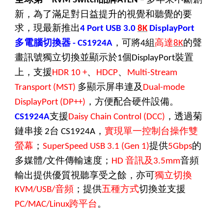
KVM Switch
ATEN
–
新，為了滿足對日益提升的視覺和聽覺的要
求，現最新推出
4 Port USB 3.0
8K
DisplayPort
多電腦切換器
，可將
組
高達
的聲
- CS1924A
4
8K
畫訊號獨立切換並顯示於
個
裝置
1
DisplayPort
上，支援
、
、
HDR 10 +
HDCP
Multi-Stream
多顯示屏串連及
Transport (MST)
Dual-mode
，方便配合硬件設備。
DisplayPort (DP++)
支援
，透過菊
CS1924A
Daisy Chain Control (DCC)
鏈串接
台
，
實現單一控制台操作雙
2
CS1924A
螢幕
；
提供
的
SuperSpeed USB 3.1 (Gen 1)
5Gbps
多媒體
文件傳輸速度；
音訊及
音頻
/
HD
3.5mm
輸出提供優質視聽享受之餘，亦可
獨立切換
音頻
；提供
五種方式
切換並支援
KVM/USB/
跨平台
。
PC/MAC/Linux