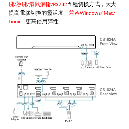
鍵
熱鍵
滑鼠滾輪
五種切換方式，大大
/
/
RS232
/
提高電腦切換的靈活度。
兼容
Windows/ Mac/
，更高使用彈性。
Linux