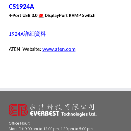
CS1924A
4-Port USB 3.0
8K
DisplayPort KVMP Switch
詳細資料
1924A
ATEN Website:
www.aten.com
Office Hour:
Mon- Fri: 9:00 am to 12:00 pm, 1:30 pm to 5:00 pm;