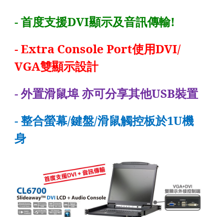
-
首度支援
DVI
顯示及音訊傳輸
!
- Extra Console Port
使用
DVI/
VGA
雙顯示設計
-
外置滑鼠埠 亦可分享其他
USB
裝置
-
整合螢幕
/
鍵盤
/
滑鼠觸控板於
1U
機
身