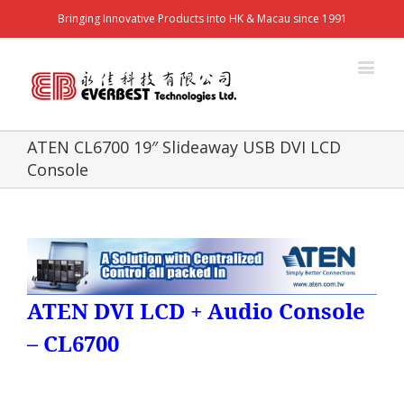
Bringing Innovative Products into HK & Macau since 1991
ATEN CL6700 19″ Slideaway USB DVI LCD
Console
ATEN DVI LCD + Audio Console
–
CL6700