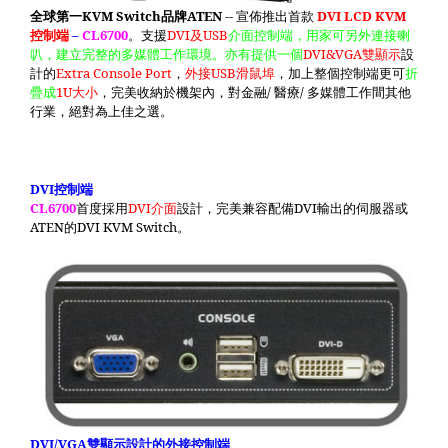
全球第一
KVM Switch
品牌
ATEN
--
宣佈推出首款
DVI LCD KVM
控制端
–
CL6700
。支援
DVI
及
USB
介面控制端，用家可另外連接喇
叭，建立完整的多媒體工作環境。亦有提供一個
DVI&VGA
雙顯示
設
計的
Extra Console Port
，
外接
USB
滑鼠埠
，加上整個控制端更可
折
疊成
1U
大小
，完美收納於機架內，對金融
/
醫療
/
多媒體工作間其他
行業，絕對為上佳之選。
DVI
控制端
CL6700
首度採用
DVI
介面
設計，完美兼容配備
DVI
輸出的伺服器或
ATEN
的
DVI KVM Switch
。
DVI/VGA
雙顯示設計的外接控制端