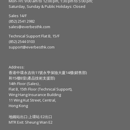
Mon- Fri: 9:00 am to 12:00 pm, 1:30 pm to 5:00 pm;
Saturday, Sunday & Public Holidays: Closed
Sales 14/F
(852) 2541 2982
sales@everbesthk.com
Technical Support Flat B, 15/F
(852) 2544 0103
support@everbesthk.com
Address:
香港中環永吉街11號永亨保險大廈14樓(銷售部)
和15樓B室(產品技術支援部)
14th Floor (Sales) ,
Flat B, 15th Floor (Technical Support),
Wing Hang Insurance Building
11 Wing Kut Street, Central,
Hong Kong
地鐵站出口:上環站 E2出口
MTR Exit: Sheung Wan E2