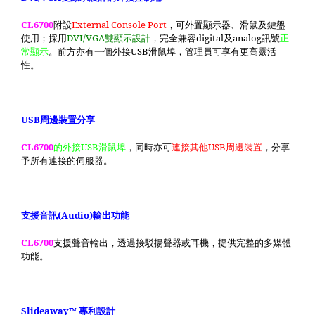
CL6700
附設
External Console Port
，可外置顯示器、滑鼠及鍵盤
使用；採用
DVI/VGA
雙顯示設計
，完全兼容
digital
及
analog
訊號
正
常顯示
。前方亦有一個外接
USB
滑鼠埠，管理員可享有更高靈活
性。
USB
周邊裝置分享
CL6700
的
外接
USB
滑鼠埠
，同時亦可
連接其他
USB
周邊裝置
，分享
予所有連接的伺服器。
支援音訊
(Audio)
輸出功能
CL6700
支援聲音輸出，透過接駁揚聲器或耳機，提供完整的多媒體
功能。
Slideaway
™ 專利設計