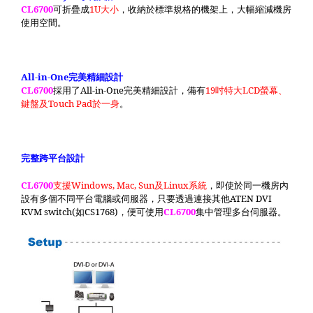
CL6700
可折疊成
1U
大小
，收納於標準規格的機架上，大幅縮減機房
使用空間。
All-in-One
完美精細設計
CL6700
採用了
All-in-One
完美精細設計，備有
19
吋特大
LCD
螢幕、
鍵盤及
Touch Pad
於一身
。
完整跨平台設計
CL6700
支援
Windows, Mac, Sun
及
Linux
系統
，即使於同一機房內
設有多個不同平台電腦或伺服器，只要透過連接其他
ATEN DVI
KVM switch(
如
CS1768)
，便可使用
CL6700
集中管理多台伺服器。