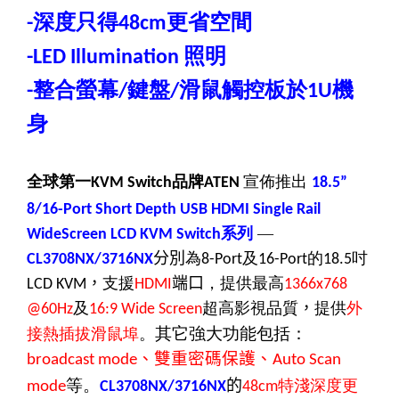
深度只得
更省空間
-
48cm
照明
-LED Illumination
整合螢幕
鍵盤
滑鼠觸控板於
機
-
/
/
1U
身
全球第一
品牌
宣佈推出
KVM Switch
ATEN
18.5”
8/16-Port Short Depth USB HDMI Single Rail
系列
—
WideScreen LCD KVM Switch
分別
為
及
的
吋
CL3708NX/3716NX
8-Port
16-Port
18.5
，
支援
端口
，提供最高
LCD KVM
HDMI
1366x768
及
超高影視品質
，
提供
外
@60Hz
16:9 Wide Screen
其它強大功能包括：
接熱插拔滑鼠埠
。
、雙重密碼保護、
broadcast mode
Auto Scan
等。
的
特淺深度更
mode
CL3708NX/3716NX
48cm