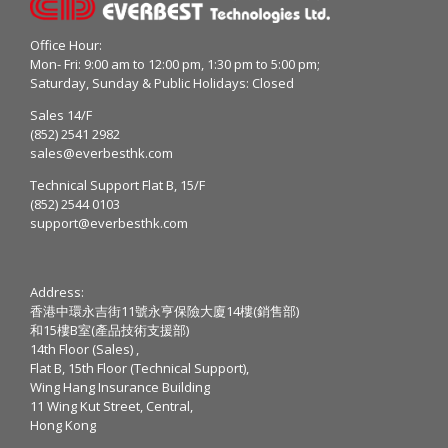
Office Hour:
Mon- Fri: 9:00 am to 12:00 pm, 1:30 pm to 5:00 pm;
Saturday, Sunday & Public Holidays: Closed
Sales 14/F
(852) 2541 2982
sales@everbesthk.com
Technical Support Flat B, 15/F
(852) 2544 0103
support@everbesthk.com
Address:
香港中環永吉街11號永亨保險大廈14樓(銷售部)
和15樓B室(產品技術支援部)
14th Floor (Sales) ,
Flat B, 15th Floor (Technical Support),
Wing Hang Insurance Building
11 Wing Kut Street, Central,
Hong Kong