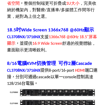
省空間
，
整個控制端更可折疊成
大小
，完美收
1U
納於機架內，對醫療
直播車
多媒體工作間等行
/
/
業，絕對為上佳之選。
吋
顯示
18.5
Wide Screen 1366x768 @60Hz
支援
屏幕
CL3708NX/3716NX
1366x768 @60Hz 18.5"
顯示
，並提
供
舒適的視覺體驗，
16:9 Wide Screen
畫面顯示更清晰銳利。
電腦
切換管理
可作
層
8/16
KVM
2
Cascade
提供
端口連
CL3708NX/3716NX
8-port/16-port
HDMI
接，分別可通過
以單一
控制高
達
cascade
console
台電腦。
128/256