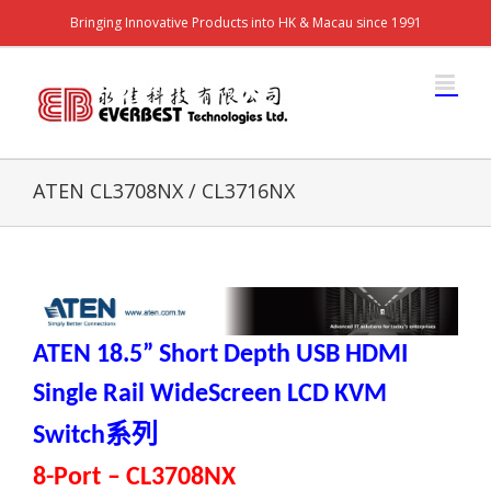
Bringing Innovative Products into HK & Macau since 1991
ATEN CL3708NX / CL3716NX
ATEN 18.5” Short Depth USB HDMI
Single Rail WideScreen LCD KVM
系列
Switch
8-Port
– CL3708NX