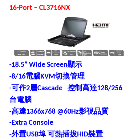
16-Port
– CL3716NX
顯示
-18.5” Wide Screen
電腦
切換管理
-8/16
KVM
可作
層
控制高達
-
2
Cascade
128/256
台電腦
高達
影視品質
-
1366x768 @60Hz
-Extra Console
外置
埠
可熱插拔
裝置
-
USB
HID