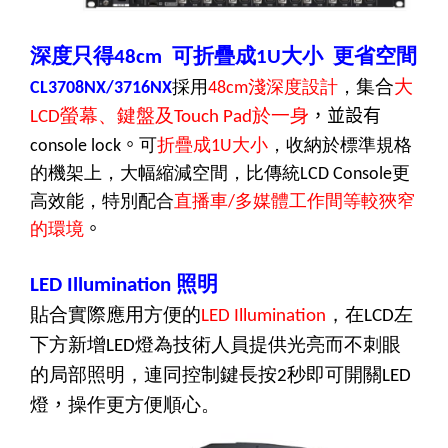
深度只得
可折疊成
大小
更省空間
48cm
1U
集合
大
採用
淺深度設計
，
CL3708NX/3716NX
48cm
螢幕、鍵盤及
於一身
，並設有
LCD
Touch Pad
。
可
折疊成
大小
，收納於標準規格
console lock
1U
的機架上，大幅縮減空間，比傳統
更
LCD Console
高效能，特別配合
直播車
多媒體工作間等較狹窄
/
的環境
。
照明
LED Illumination
貼合實際應用方便的
，在
左
LED Illumination
LCD
下方新增
燈為技術人員提供光亮而不刺眼
LED
的局部照明，連同控制鍵長按
秒即可開關
2
LED
燈
，
操作更方便順心。