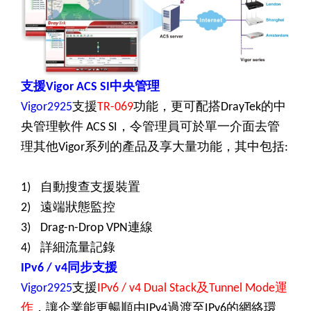
支援
中央管理
Vigor ACS SI
支援
功能，更可配搭
的中
Vigor2925
TR-069
DrayTek
央管理軟件
，令管理員可於單一介面去管
ACS SI
理其他
系列的產品及享大量功能，其中包括
Vigor
:
自動搜查支援裝置
1)
遠端狀態監控
2)
連線
3)
Drag-n-Drop VPN
詳細流量記錄
4)
同步支援
IPv6 / v4
支援
及
運
Vigor2925
IPv6 / v4 Dual Stack
Tunnel Mode
作
，讓企業能更暢順由
過渡至
的網絡環
IPv4
IPv6