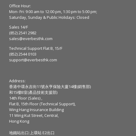
Office Hour:
Mon- Fri: 9:00 am to 12:00 pm, 1:30 pm to 5:00 pm;
Saturday, Sunday & Public Holidays: Closed
Sales 14/F
(852) 2541 2982
sales@everbesthk.com
Technical Support Flat B, 15/F
(852) 2544 0103
support@everbesthk.com
Address:
香港中環永吉街11號永亨保險大廈14樓(銷售部)
和15樓B室(產品技術支援部)
14th Floor (Sales) ,
Flat B, 15th Floor (Technical Support),
Wing Hang Insurance Building
11 Wing Kut Street, Central,
Hong Kong
地鐵站出口:上環站 E2出口