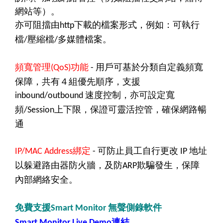
網站等）。
亦可阻擋由
下載的檔案形式，例如：可執行
http
檔
壓縮檔
多媒體檔案。
/
/
頻寬管理
功能
用戶可基於分類自定義頻寬
(QoS)
-
保障，共有４組優先順序，支援
速度控制，亦可設定寬
inbound/outbound
頻
上下限，保證可靈活控管，確保網路暢
/Session
通
綁定
可防止員工自行更改
地址
IP/MAC Address
-
IP
以躲避路由器防火牆，及防
欺騙發生，保障
ARP
內部網絡安全。
免費支援
無聲側錄軟件
Smart Monitor
連結
Smart Monitor Live Demo