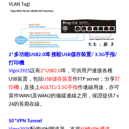
VLAN Tag)
多功能
埠
接駁
儲存裝置
手指
2*
USB2.0
USB
/ 3.5G
/
打印機
設有
埠，可供用戶連接各種
Vigor2925
2*USB2.0
裝置，包括
儲存裝置
作
；分享
打
USB
USB
FTP server
印機
；及接上
手指
作連線用途，亦可
4G(LTE)/3.5G
當作
及
的備緩連線之用，保證提供
WAN1
WAN2
7 x
的長期在線。
24
50*VPN Tunnel
配備
閘道器，支援
條
通道