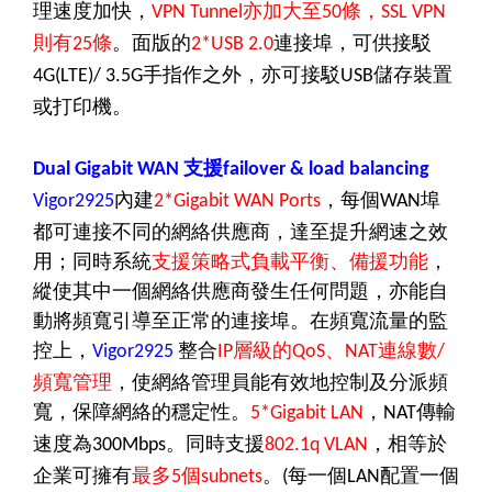
理速度加快，
VPN Tunnel亦加大至50條，SSL VPN
條
。面版的
連接埠，可供接駁
則有25
2*USB 2.0
手指作之外，亦可接駁
儲存裝置
4G(LTE)/ 3.5G
USB
或打印機。
支援
Dual Gigabit WAN
failover & load balancing
內建
，每個
埠
Vigor2925
2*Gigabit WAN Ports
WAN
都可連接不同的網絡供應商，達至提升網速之效
用；同時系統
支援策略式負載平衡、備援功能
，
縱使其中一個網絡供應商發生任何問題，亦能自
動將頻寬引導至正常的連接埠。在頻寬流量的監
控上，
整合
層級的
、
連線數
Vigor2925
IP
QoS
NAT
/
頻寬管理
，使網絡管理員能有效地控制及分派頻
寬，保障網絡的穩定性。
，
傳輸
5*Gigabit LAN
NAT
速度為
。同時支援
，相等於
300Mbps
802.1q VLAN
企業可擁有
最多
個
。
每一個
配置一個
5
subnets
(
LAN