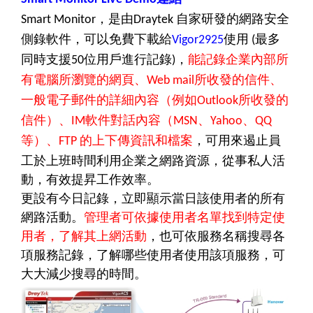
，是由
自家研發的網路安全
Smart Monitor
Draytek
側錄軟件，可以免費下載給
使用
最多
Vigor2925
(
同時支援
位用戶進行記錄
，
能記錄企業內部所
50
)
有電腦所瀏覽的網頁、
所收發的信件、
Web mail
一般電子郵件的詳細內容（例如
所收發的
Outlook
信件）、
軟件對話內容（
、
、
IM
MSN
Yahoo
QQ
等
）、
的上下傳資訊和檔案
，可用來遏止員
FTP
工於上班時間利用企業之網路資源，從事私人活
動，有效提昇工作效率。
更設有今日記錄，立即顯示當日該使用者的所有
網路活動。
管理者可依據使用者名單找到特定使
用者，了解其上網活動
，也可依服務名稱搜尋各
項服務記錄，了解哪些使用者使用該項服務，可
大大減少搜尋的時間。