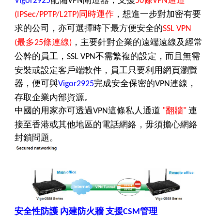
Vigor2925
VPN
50
VPN
同時運作
，想進一步對加密有要
(IPSec/PPTP/L2TP)
求的公司，亦可選擇時下最方便安全的
SSL VPN
最多
條連線
，主要針對企業的遠端遠線及經常
(
25
)
公幹的員工，
不需繁複的設定，而且無需
SSL VPN
安裝或設定客戶端軟件，員工只要利用網頁瀏覽
器，便可與
完成安全保密的
連線，
Vigor2925
VPN
存取企業內部資源。
中國的用家亦可透過
這條私人通道
翻牆
連
VPN
"
"
接至香港或其他地區的電話網絡，毋須擔心網絡
封鎖問題。
安全性防護
內建防火牆
支援
管理
CSM