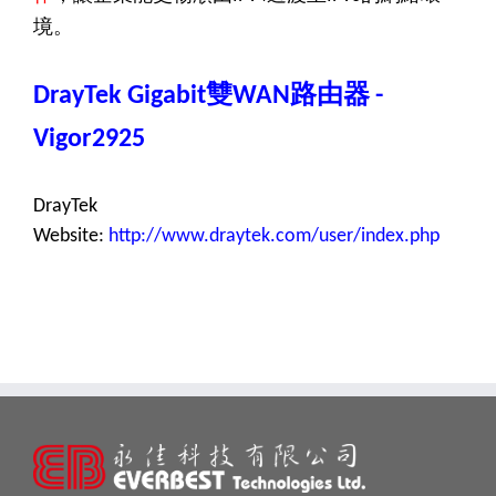
境。
雙
路由器
DrayTek Gigabit
WAN
-
Vigor2925
DrayTek
Website:
http://www.draytek.com/user/index.php