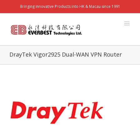
Bringing Innovative Products into HK & Macau since 1991
DrayTek Vigor2925 Dual-WAN VPN Router