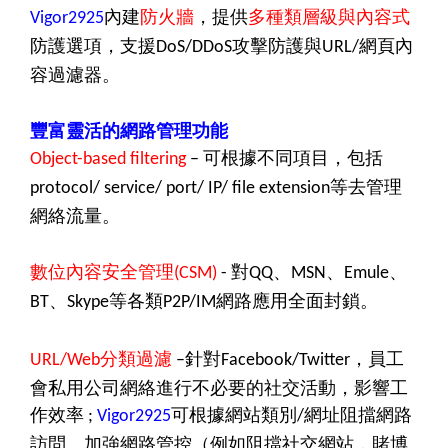
內建
防火牆
，提供
多種類層級與內容式
Vigor2925
防護選項，支援
攻擊防護與
網頁內
DoS/DDoS
URL/
容過濾器。
豐富靈活的網路管理功能
可根據不同項目，包括
Object-based filtering
–
等去管理
protocol/ service/ port/ IP/ file extension
網絡流量。
數位內容安全管理
對
、
、
、
(CSM)
-
QQ
MSN
Emule
、
等各類
網路應用全面封鎖。
BT
Skype
P2P/IM
分類過濾
針對
，員工
URL/Web
–
Facebook/Twitter
會私用公司網絡進行不必要的社交活動，影響工
作效率
可根據網站類別
網址阻擋網路
;
Vigor2925
/
訪問、加強網路管控（例如阻擋社交網站，賭博