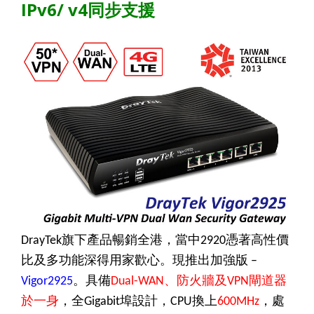
IPv6/ v4同步支援
旗下產品暢銷全港，當中
憑著高性價
DrayTek
2920
比及多功能深得用家歡心。現推出加強版
–
。具備
、防火牆及
閘道器
Vigor2925
Dual-WAN
VPN
於一身
，全
埠設計，
換上
，處
Gigabit
CPU
600MHz