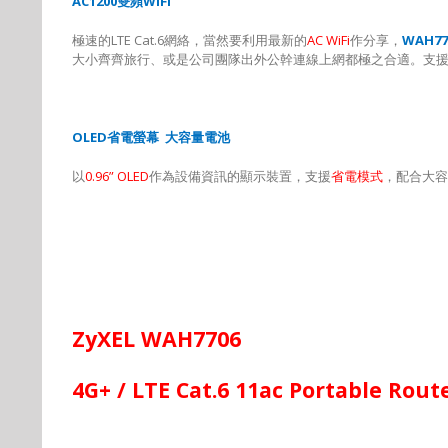
AC1200
雙頻
WiFi
極速的
LTE Cat.6
網絡，當然要利用最新的
AC WiFi
作分享，
WAH77
大小齊齊旅行、或是公司團隊出外公幹連線上網都極之合適。支
OLED
省電螢幕
大容量電池
以
0.96” OLED
作為設備資訊的顯示裝置，支援
省電模式
，配合大容
ZyXEL WAH7706
4G+ / LTE Cat.6 11ac Portable Rout