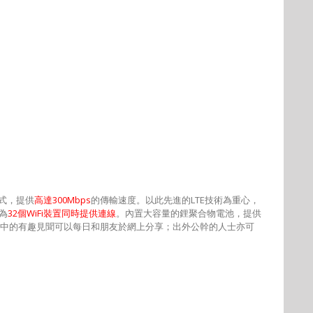
式，提供
高達
300Mbps
的傳輸速度。以此先進的
LTE
技術為重心，
為
32
個
WiFi
裝置同時提供連線
。內置大容量的鋰聚合物電池，提供
中的有趣見聞可以每日和朋友於網上分享；出外公幹的人士亦可