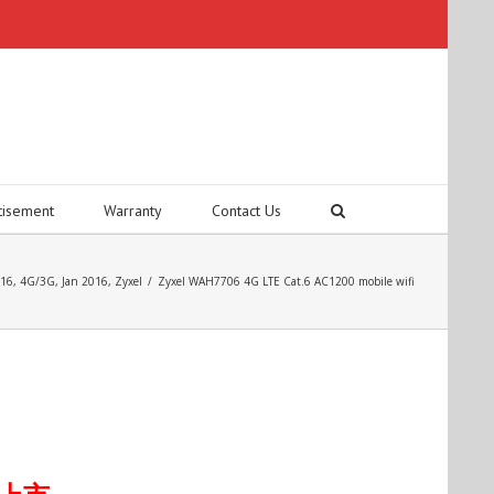
tisement
Warranty
Contact Us
16
,
4G/3G
,
Jan 2016
,
Zyxel
/
Zyxel WAH7706 4G LTE Cat.6 AC1200 mobile wifi