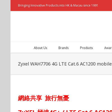
Bringing Innovative Products into HK & Macau since 1991
About Us
Brands
Products
Awar
Zyxel WAH7706 4G LTE Cat.6 AC1200 mobile 
網絡共享
旅行無憂