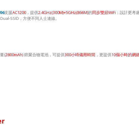
06
支援
AC1200
，提供
2.4GHz(300M)+5GHz(866M)
的
同步雙頻
WiFi
；設計更考
援
Dual-SSID
，方便不同人士連線。
量
(
2800mAh
)
鋰聚合物電池，可提供
300
小時備用時間
，更提供
10
個小時的網
er