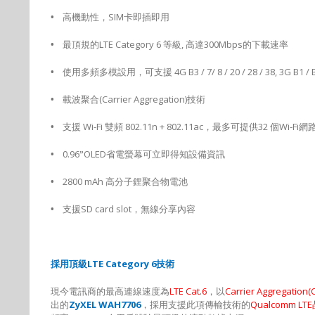
•
高機動性，
SIM
卡即插即用
•
最頂規的
LTE Category 6
等級
,
高達
300Mbps
的下載速率
•
使用多頻多模設用，可支援
4G B3 / 7/ 8 / 20 / 28 / 38, 3G B1 
•
載波聚合
(Carrier Aggregation)
技術
•
支援
Wi-Fi
雙頻
802.11n + 802.11ac
，最多可提供
32
個
Wi-Fi
網
•
0.96
”
OLED
省電螢幕可立即得知設備資訊
•
2800 mAh
高分子鋰聚合物電池
•
支援
SD card slot
，無線分享內容
採用頂級
LTE Category 6
技術
現今電訊商的最高連線速度為
LTE Cat.6
，以
Carrier Aggregation(
出的
ZyXEL WAH7706
，採用支援此項傳輸技術的
Qualcomm LTE