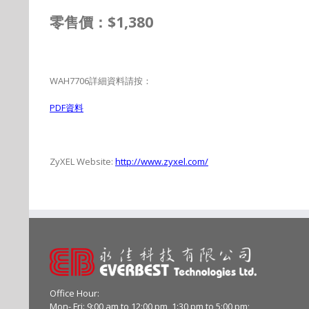
售價：
$1,380
零
WAH7706
詳細資料請按：
PDF
資料
ZyXEL Website:
http://www.zyxel.com/
Office Hour:
Mon- Fri: 9:00 am to 12:00 pm, 1:30 pm to 5:00 pm;