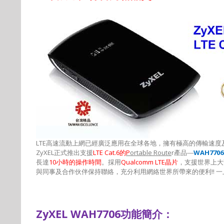
LTE
高速流動上網已經廣泛應用在全球各地，擁有極高的傳輸速度
ZyXEL
正式推出支援
LTE Cat.6
的
P
ortable Route
r
產品—
WAH7706
長達
10
小時的操作時間
。採用
Qualcomm LTE
晶片
，支援世界上大
與同事及合作伙伴保持聯絡，充分利用網絡世界所帶來的便利
!!
一
ZyXEL WAH7706
功能簡介：