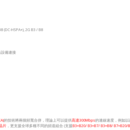
/ B8 (DC-HSPA+), 2G B3 / B8
路設備連接
CA)
的技術將兩個頻寬合併，理論上可以提供
高達
300Mbps
的連線速度，例如以
晶片
，更支援全球多種不同的頻道組合
(
支援
B3+B20/ B3+B7/ B3+B8/ B7+B20/