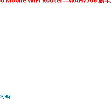
00 Mobile WiFi Router
WAH7706
—
新年
0
小時