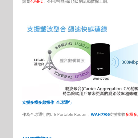
頻寬
40MHz
，令用戶體驗最頂級的流動數據上網。
支援多模多頻操作
全球通行
作為全球通行的
LTE Portable Router
，
WAH7706
支援接收
多模多