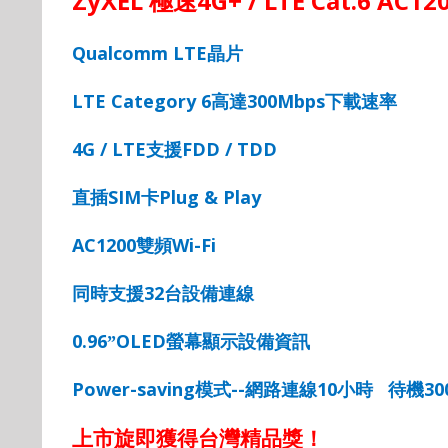
ZyXEL
4G+ / LTE Cat.6 AC12
極速
Qualcomm LTE
晶片
LTE Category 6
300Mbps
高達
下載速率
4G / LTE
FDD / TDD
支援
SIM
Plug & Play
直插
卡
AC1200
Wi-Fi
雙頻
32
同時支援
台設備連線
0.96
OLED
”
螢幕顯示設備資訊
Power-saving
--
10
30
模式
網路連線
小時
待機
上市旋即獲得台灣精品獎！