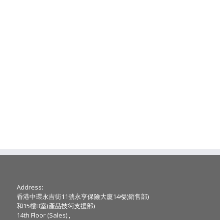
Address:
香港中環永吉街11號永亨保險大廈14樓(銷售部)
和15樓B室(產品技術支援部)
14th Floor (Sales) ,