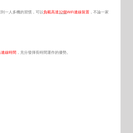
慮到一人多機的習慣，可以
負載高達
32
個
WiFi
連線裝置
，不論一家
絡連線時間
，充分發揮長時間運作的優勢。