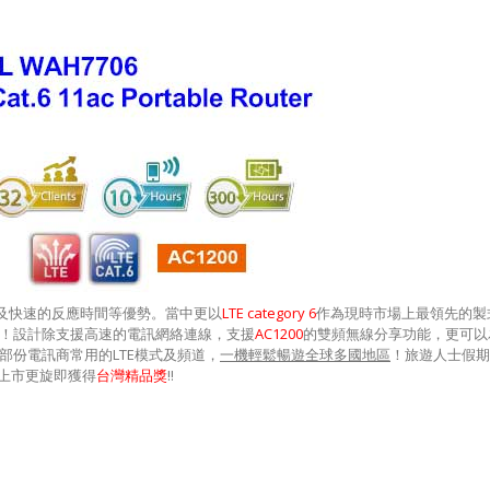
及快速的反應時間等優勢。當中更以
LTE category 6
作為現時市場上最領先的製
！設計除支援高速的電訊網絡連線，支援
AC1200
的雙頻無線分享功能，更可以
部份電訊商常用的
LTE
模式及頻道，
一機輕鬆暢遊全球多國地區
！旅遊人士假期
上市更旋即獲得
台灣精品獎
!!