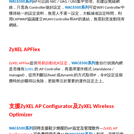
系列
可以由
集中管理。在建設無線網
WAC6500
AP
NXC / UAG / USG
絡，只需為
做好設定，
系列
可從
中
Controller
WAC6500
WiFi Controller
獲得統一的設定資料
，無需人手逐一設定，大幅減省設定時間，利
用
協議建立
和
的連結，無需刻意改動現有
CAPWAP
WLAN Controller
AP
網絡。
ZyXEL APFlex
提供
簡易自動化
設定
，
系列
會自行偵測內網
ZyXEL APFlex
IP
WAC6500
是否擁有
的
，再選擇運作模式
ZyXEL
AP Controller
(standalone /
，從而判斷以
或
的方式取得
，令
設定這個
managed)
fixed
dynamic
IP
IP
費時的步驟得以免除，更能專注於重要的運作設定之上。
支援
及
ZyXEL AP Configurator
ZyXEL Wireless
Optimizer
系列
同時支援較少規模的
設定及管理軟件
WAC6500
AP
—
ZyXEL AP