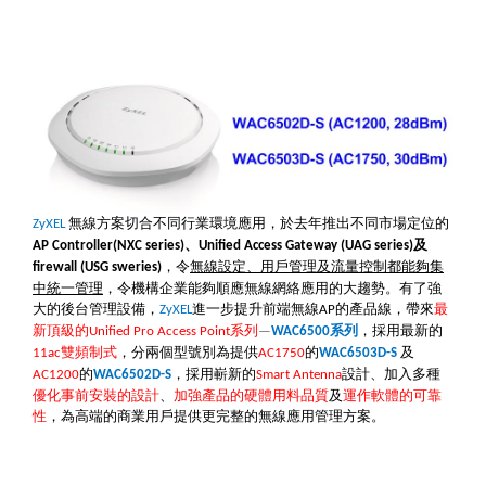
無線方案切合不同行業環境應用，於去年推出不同市場定位的
ZyXEL
、
及
AP Controller(NXC series)
Unified Access Gateway (UAG series)
，令
無線設定、用戶管理及流量控制都能夠集
firewall (
U
SG sweries)
中統一管理
，令機構企業能夠順應無線網絡應用的大趨勢。有了強
大的後台管理設備，
進一步提升前端無線
的產品線，帶來
最
ZyXEL
AP
新頂級的
系列
系列
，採用最新的
Unified Pro Access Point
—
WAC6500
雙頻制式
，分兩個型號別為提供
的
及
11ac
AC1750
WAC6503D-S
的
，採用嶄新的
設計、加入多種
AC1200
WAC6502D-S
Smart Antenna
優化事前安裝的設計
、
加強產品的硬體用料品質
及
運作軟體的可靠
性
，
為高端的商業用戶提供更完整的無線應用管理方案。