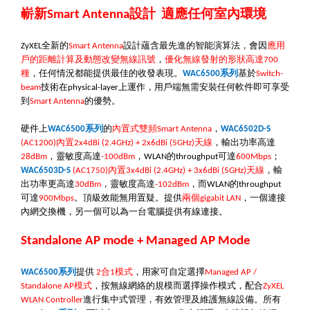
嶄新
設計
適應任何室內環境
Smart Antenna
全新的
設計蘊含最先進的智能演算法，會因
應用
ZyXEL
Smart Antenna
戶的距離計算及動態改變無線訊號
，
優化無線發射的形狀高達
700
種
，任何情況都能提供最佳的收發表現。
系列
基於
WAC6500
Switch-
技術在
上運作，用戶端無需安裝任何軟件即可享受
beam
physical-layer
到
的優勢。
Smart Antenna
硬件上
系列
的
內置式雙頻
，
WAC6500
Smart Antenna
WAC6502D-S
內置
天線
，輸出功率高達
(
AC1200
)
2x4dBi (2.4GHz) + 2x6dBi (5GHz)
，靈敏度高達
，
的
可達
；
28dBm
-100dBm
WLAN
throughput
600Mbps
內置
天線
，輸
WAC6503D-S
(
AC1750
)
3x4dBi (2.4GHz) + 3x6dBi (5GHz)
出功率更高達
，
靈敏度高達
，而
的
30dBm
-102dBm
WLAN
throughput
可達
。頂級效能無用置疑。提供
兩個
，一個連接
900Mbps
gigabit LAN
內網交換機，另一個可以為一台電腦提供有線連接。
Standalone AP mode + Managed AP Mode
系列
提供
合
模式
，用家可自定選擇
WAC6500
2
1
Managed AP /
模式
，按無線網絡的規模而選擇操作模式，配合
Standalone AP
ZyXEL
進行集中式管理，有效管理及維護無線設備。所有
WLAN Controller