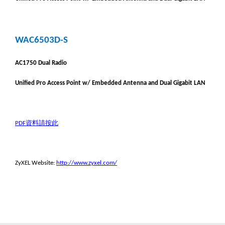
WAC6503D-S
AC1750 Dual Radio
Unified Pro Access Point w/ Embedded Antenna and Dual Gigabit LAN
資料請按此
PDF
ZyXEL Website:
http://www.zyxel.com/