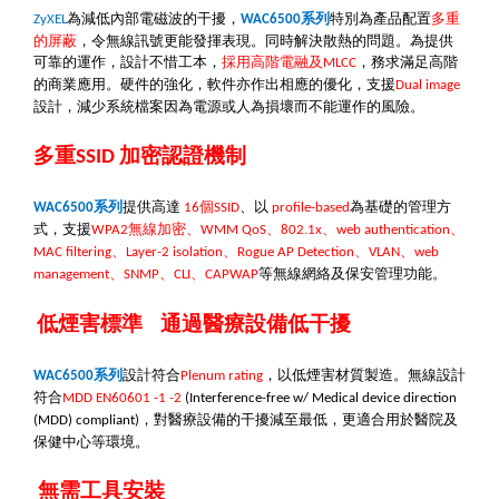
為
減低內部電磁波的干擾
，
系列
特別為產品配置
多重
ZyXEL
WAC6500
的屏蔽
，令無線訊號更能發揮表現。同時解決散熱的問題。為提供
可靠的運作，設計不惜工本，
採用高階電融及
，務求滿足高階
MLCC
的商業應用。硬件的強化，軟件亦作出相應的優化，支援
Dual image
設計，減少系統檔案因為電源或人為損壞而不能運作的風險。
多重
加密認證機制
SSID
系列
提供高達
個
、以
為基礎的管理方
WAC6500
16
SSID
profile-based
式，支援
無線加密、
、
、
、
WPA2
WMM QoS
802.1x
web authentication
、
、
、
、
MAC filtering
Layer-2 isolation
Rogue AP Detection
VLAN
web
、
、
、
等無線網絡及保安管理功能。
management
SNMP
CLI
CAPWAP
低煙害標準
通過醫療設備低干擾
系列
設計符合
，以低煙害材質製造
。
無線
設計
WAC6500
Plenum rating
符合
MDD EN60601 -1 -2
(Interference-free w/ Medical device direction
，對醫療設備的干擾減至最低，更適合用於醫院及
(MDD) compliant)
保健中心等環境。
無需工具安裝