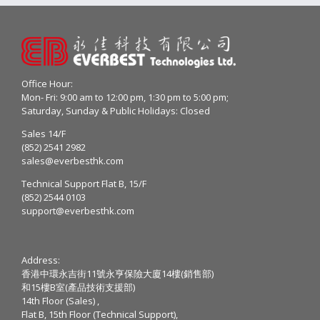
Office Hour:
Mon- Fri: 9:00 am to 12:00 pm, 1:30 pm to 5:00 pm;
Saturday, Sunday & Public Holidays: Closed
Sales 14/F
(852) 2541 2982
sales@everbesthk.com
Technical Support Flat B, 15/F
(852) 2544 0103
support@everbesthk.com
Address:
香港中環永吉街11號永亨保險大廈14樓(銷售部)
和15樓B室(產品技術支援部)
14th Floor (Sales) ,
Flat B, 15th Floor (Technical Support),