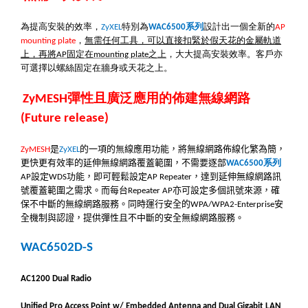
為提高安裝的效率，
特別為
系列
設計出一個全新的
ZyXEL
WAC6500
AP
，
無需任何工具，可以直接扣緊於假天花的金屬軌道
mounting plate
上，再將
固定在
之上
，大大提高安裝效率。客戶亦
AP
mounting plate
可選擇以螺絲固定在牆身或天花之上。
彈性且廣泛應用的佈建無線網路
ZyMESH
(Future release)
是
的一項的
無
線應用功能，將無線網路佈線化繁為簡，
ZyMESH
ZyXEL
更快更有效率的延伸無線網路覆蓋範圍，不需要逐部
系列
WAC6500
設定
功能，即可輕鬆設定
，達到延伸無線網路訊
AP
WDS
AP Repeater
號覆蓋範圍之需求。而每台
亦可設定多個訊號來源，確
Repeater AP
保不中斷的無線網路服務。同時運行安全的
安
WPA/WPA2-Enterprise
全機制與認證，提供彈性且不中斷的安全無線網路服務。
WAC6502D-S
AC1200 Dual Radio
Unified Pro Access Point w/ Embedded Antenna and Dual Gigabit LAN