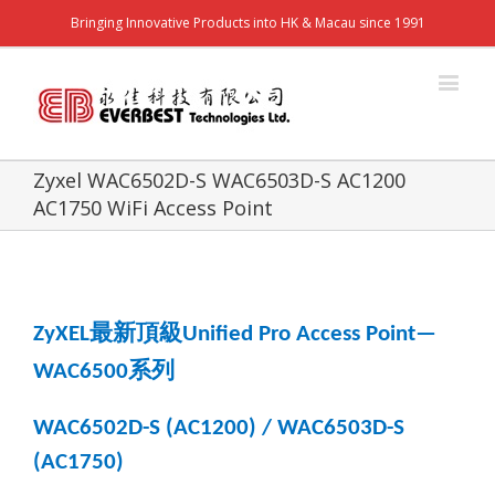
Bringing Innovative Products into HK & Macau since 1991
Zyxel WAC6502D-S WAC6503D-S AC1200
AC1750 WiFi Access Point
最新頂級
ZyXEL
Unified Pro Access Point—
系列
WAC6500
WAC6502D-S (AC1200) / WAC6503D-S
(AC1750)