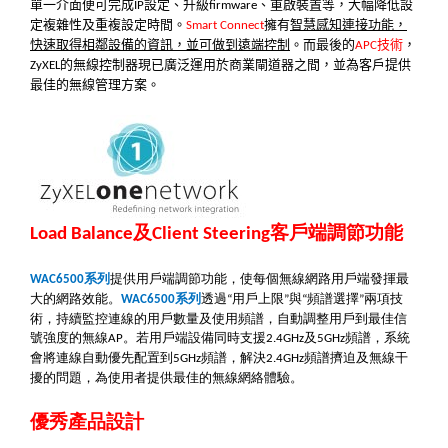
單一介面便可完成
設定、升級
、重啟裝置等，大幅降低設
IP
firmware
定複雜性及重複設定時間。
擁有
智慧感知連接功能，
Smart Connect
快速取得相鄰設備的資訊，並可做到遠端控制
。而最後的
技術
，
APC
的無線控制器現已廣泛運用於商業閘道器之間，並為客戶提供
ZyXEL
最佳的無線管理方案。
及
客戶端調節功能
Load Balance
Client Steering
系列
提供用戶端調節功能，使每個無線網路用戶端發揮最
WAC6500
大的網路效能。
系列
透過
用戶上限
與
頻譜選擇
兩項技
WAC6500
“
”
“
”
術，持續監控連線的用戶數量及使用頻譜，自動調整用戶到最佳信
號強度的無線
。若用戶端設備同時支援
及
頻譜，系統
AP
2.4GHz
5GHz
會將連線自動優先配置到
頻譜，解決
頻譜擠迫及無線干
5GHz
2.4GHz
擾的問題，為使用者提供最佳的無線網絡體驗。
優秀產品設計