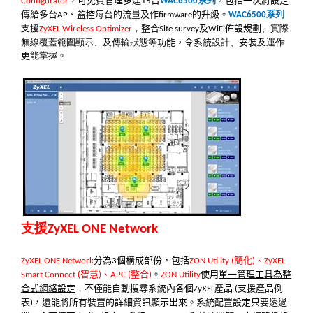
，可免費管理多達
台
系列
，包括一次將設定
Configurator
15
WAC6500
傳給多台
、監控每台的流量及作
的升級。
系列
AP
firmware
WAC6500
支援
，
整合
及
佈設規劃
、實際
ZyXEL Wireless Optimizer
Site survey
WiFi
無線覆蓋範圍顯示、及傳輸狀態等
功能，令系統
設計、
安裝
及運作
更
能掌握
。
支援
ZyXEL ONE Network
分為
個構成部份，包括
簡化
、
ZyXEL ONE Network
3
ZON Utility (
)
ZyXEL
智慧
、
整合
。
使用
單一管理工具為整
Smart Connect (
)
APC (
)
ZON Utility
合式網絡設定
，
不僅能自動搜尋系統內各個
產品
支援產品例
ZyXEL
(
表
，還能將所有裝置的詳細資訊顯示出來。系統配置設定只要透過
)