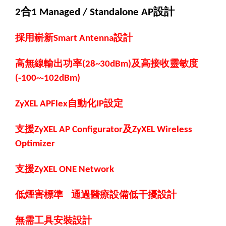
合
設計
2
1 Managed / Standalone AP
採用嶄新
設計
Smart Antenna
高無線輸出功率
及高接收靈敏度
(28~30dBm)
(-100~-102dBm)
自動化
設定
ZyXEL APFlex
IP
支援
及
ZyXEL AP Configurator
ZyXEL Wireless
Optimizer
支援
ZyXEL ONE Network
低煙害標準
通過醫療設備低干擾設計
無需工具安裝設計