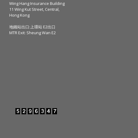
Wing Hang Insurance Building
11 Wing Kut Street, Central,
Hong Kong
地鐵站出口:上環站 E2出口
MTR Exit: Sheung Wan E2