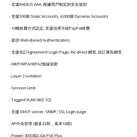
-
支援
RADIUS AAA,
根據用戶制定的安全規則
-
支援
300
個
Static Accounts, 4,000
個
Dynamic Accounts
- 10
種收費方式設定
,
支援信用卡經
PayPal
收費
-
提供
Web-Based Authentication
-
支援先訂
Agreement Login Page, Re-direct
網頁
,
自訂廣告網頁
- WEP/WPA/WPA2
無線加密
- Layer 2 isolation
- Session Limit
- Tagged VLAN (802.1Q)
-
支援
DHCP server, SNMP, SSL Login page
- AP
中央管理
(
最多
32
部，基本
16
部
)
- Power: IEEE802.3at PoE Plus