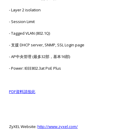
- Layer 2 isolation
- Session Limit
- Tagged VLAN (802.1Q)
-
支援
DHCP server, SNMP, SSL Login page
- AP
中央管理
(
最多
32
部，基本
16
部
)
- Power: IEEE802.3at PoE Plus
PDF
資料請按此
ZyXEL Website:
http://www.zyxel.com/