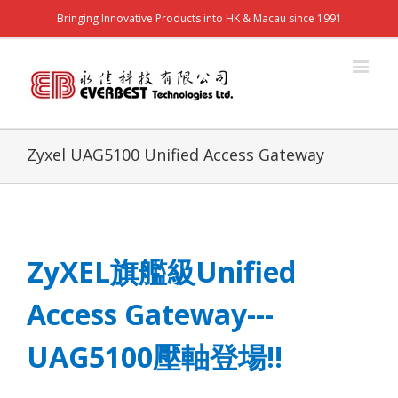
Bringing Innovative Products into HK & Macau since 1991
Zyxel UAG5100 Unified Access Gateway
ZyXEL
旗艦級
Unified
Access Gateway---
UAG5100
壓軸登場
!!