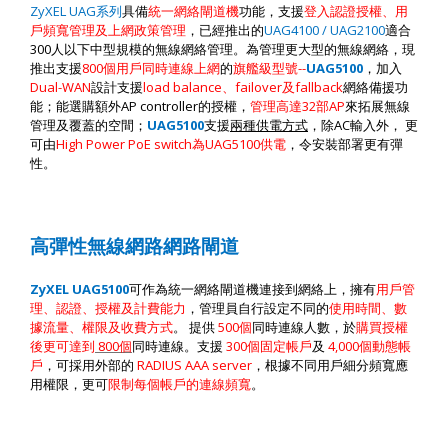
ZyXEL UAG
系列
具備
統一網絡閘道機
功能，支援
登入認證授權、用
戶頻寬管理及上網政策管理
，已經推出的
UAG4100 / UAG2100
適合
300
人以下中型規模的無線網絡管理。為管理更大型的無線網絡，現
推出支援
800
個用戶同時連線上網
的
旗艦級型號
--
UAG5100
，加入
Dual-WAN
設計支援
load balance
、
failover
及
fa
l
lback
網絡備援功
能；能選購額外
AP controller
的授權，
管理高達
32
部
AP
來拓展無線
管理及覆蓋的空間；
UAG5100
支援
兩種供電方式
，除
AC
輸入外，
更
可由
High Power PoE switch
為
UAG5100
供電
，令安裝部署更有彈
性。
高彈性無線網路網路閘道
ZyXEL UAG5100
可作為統一網絡閘道機連接到網絡上，擁有
用戶管
理、認證、授權及計費能力
，管理員自行設定不同的
使用時間、數
據流量、權限及收費方式
。
提供
500
個
同時連線人數，於
購買授權
後更可達到
800
個
同時連線。支援
300
個固定帳戶
及
4,000
個動態帳
戶
，可採用外部的
RADIUS AAA server
，根據不同用戶細分頻寬應
用權限
，
更可
限制每個帳戶的連線頻寬
。