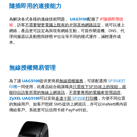
隨插即用的連接能力
為解決各式各樣的連線技術問題，
UAG5100
配備了
IP
隨插即用技
術
，訪客
不需要變更電腦上既有的
IP
與其他網路設定
，就可以連上
網絡，產品更可設定為與現有網絡互動，可當作閘道機、
DNS
、代
理伺服器以及動態與靜態
IP
位址等不同的模式運作，減輕運作成
本。
無線授權簡易管理
為了讓
UAG5100
提供更簡易
無線授權服務
，可搭配選用
SP350E
打
印機
一同使用，此產品組合能讓職員
只需按下
SP350E
上的按鈕，就
能印出訪客所需的無線上網資訊
，
不需要專用的電腦來管理認證
。
ZyXEL UAG5100
可以安裝
多達十部
SP350E
打印機
，方便不同位置
的無線用戶。如客戶想經
SMS
提供上網資訊，亦可以
ViaNett
將內容
傳給客戶。系統更可以信用卡經
PayPal
付款。