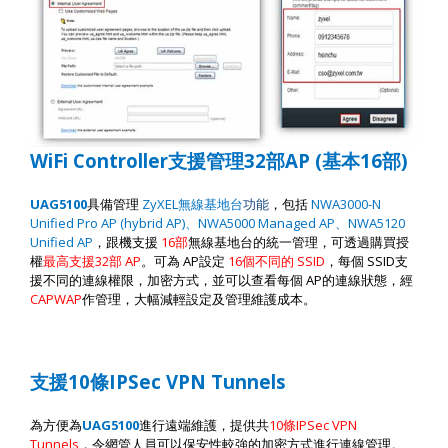
WiFi Controller
支援管理
32
部
AP (
基本
16
部
)
UAG5100
具備管理
ZyXEL
無線基地台
功能
，包括
NWA3000-N
Unified Pro AP (hybrid AP)
、
NWA5000 Managed AP
、
NWA5120
Unified AP
，跟機支援
16
部
無線基地台的統一管理
，
可透過購買授
權
最高支援
32
部
AP
。
可為
AP
設定
16
個不同的
SSID
，每個
SSID
支
援不同的連線權限，加密方式，並可以查看每個
AP
的連線狀態，經
CAPWAP
作管理，大幅減輕設定及管理維護成本。
支援
10
條
IPSec VPN Tunnels
為方便為
UAG5100
進行遠端維護，提供共
10
條
IPSec VPN
Tunnels
，令網管人員可以保安性較強的加密方式進行連線管理。