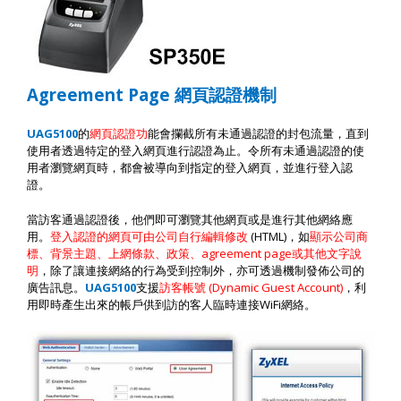
Agreement Page
網頁認證機制
UAG5100
的
網頁認證功
能會攔截所有未通過認證的封包流量，直到
使用者透過特定的登入網頁進行認證為止。令所有未通過認證的使
用者瀏覽網頁時，都會被導向到指定的登入網頁，並進行登入認
證。
當訪客通過認證後，他們即可瀏覽其他網頁或是進行其他網絡應
用。
登入認證的網頁可由公司自行編輯修改
(HTML)
，如
顯示公司商
標、背景主題、上網條款、政策、
agreement page
或其他文字說
明
，除了讓連接網絡的行為受到控制外，亦可透過機制發佈公司的
廣告訊息。
UAG5100
支援
訪客帳號
(Dynamic Guest Account)
，利
用即時產生出來的帳戶供到訪的客人臨時連接
WiFi
網絡。