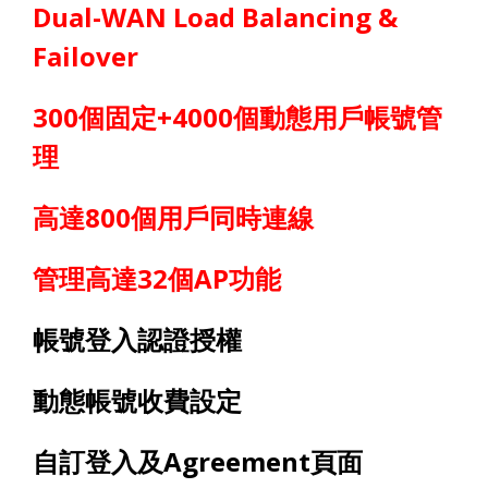
Dual-WAN Load Balancing &
Failover
30
0
個固定
+
4
000
個動態用戶帳號管
理
高達
8
00
個用戶同時連線
管理高達
32
個
AP
功能
帳號登入認證授權
動態帳號收費設定
自訂登入及
Agreement
頁面