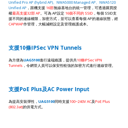
Unified Pro AP (hybrid AP)
、
NWA5000 Managed AP
、
NWA5120
Unified AP
，跟機支援
16
部
無線基地台的統一管理
，
可透過購買授
權
最高支援
32
部
AP
。
可為
AP
設定
16
個不同的
SSID
，每個
SSID
支
援不同的連線權限，加密方式，並可以查看每個
AP
的連線狀態，經
CAPWAP
作管理，大幅減輕設定及管理維護成本。
支援
10
條
IPSec VPN Tunnels
為方便為
UAG5100
進行遠端維護，提供共
10
條
IPSec VPN
Tunnels
，令網管人員可以保安性較強的加密方式進行連線管理。
支援
PoE Plus
及
AC Power Input
為提高安裝彈性，
UAG5100
同時支援
100~240V AC
及
PoE Plus
(802.3at)
的供電方式。