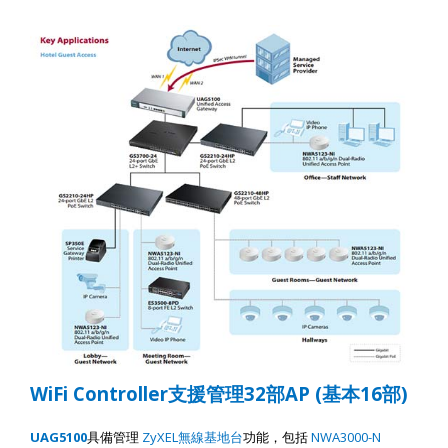
WiFi Controller
支援管理
32
部
AP (
基本
16
部
)
UAG5100
具備管理
ZyXEL
無線基地台
功能
，包括
NWA3000-N