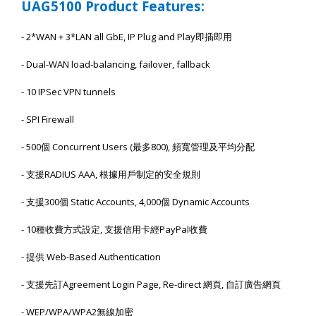
UAG
5
100 Product Features:
- 2*WAN + 3*LAN all GbE, IP Plug and Play
即插即用
- Dual-WAN load-balancing, failover, fallback
- 10 IPSec VPN tunnels
- SPI Firewall
- 500
個
Concurrent Users (
最多
800),
頻寬管理及平均分配
-
支援
RADIUS AAA,
根據用戶制定的安全規則
-
支援
300
個
Static Accounts, 4,000
個
Dynamic Accounts
- 10
種收費方式設定
,
支援信用卡經
PayPal
收費
-
提供
Web-Based Authentication
-
支援先訂
Agreement Login Page, Re-direct
網頁
,
自訂廣告網頁
- WEP/WPA/WPA2
無線加密