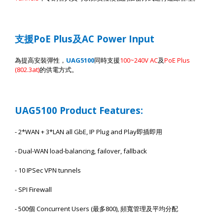
支援
PoE Plus
及
AC Power Input
為提高安裝彈性，
UAG5100
同時支援
100~240V AC
及
PoE Plus
(802.3at)
的供電方式。
UAG
5
100 Product Features:
- 2*WAN + 3*LAN all GbE, IP Plug and Play
即插即用
- Dual-WAN load-balancing, failover, fallback
- 10 IPSec VPN tunnels
- SPI Firewall
- 500
個
Concurrent Users (
最多
800),
頻寬管理及平均分配