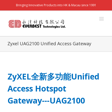
Bringing Innovative Products into HK & Macau since 1991
Zyxel UAG2100 Unified Access Gateway
ZyXEL
全新多功能
Unified
Access Hotspot
Gateway---UAG2100