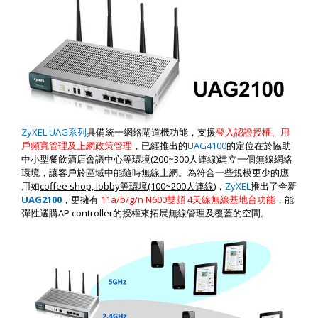
ZyXEL UAG
系列
具備
統一網絡閘道機
功能，支援
登入認證授權、用
戶頻寬管理及上網政策管理
，已經推出的
UAG4100
的定位在於協助
中小型餐飲酒店會議中心等環境
(200~300
人連線
)
建立一個無線網絡
環境，讓客戶於區域中能隨時無線上網。為符合一些規模更少的應
用如
coffee shop, lobby
等環境
(100~200
人連線
)
，
ZyXEL
推出了全新
UAG2100
，更擁有
11a/b/g/n N600
雙頻
4
天線無線基地台功能
，能
彈性選購
AP controller
的授權
來拓展無線管理及覆蓋的空間。