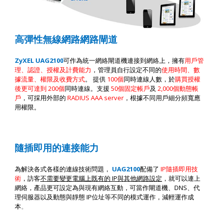
高彈性無線網路網路閘道
ZyXEL UAG
2
100
可作為統一網絡閘道機連接到網絡上，擁有
用戶管
理、認證、授權及計費能力
，管理員自行設定不同的
使用時間、數
據流量、權限及收費方式
。
提供
100
個
同時連線人數，於
購買授權
後更可達到
200
個
同時連線。支援
50
個固定帳戶
及
2,000
個動態帳
戶
，可採用外部的
RADIUS AAA server
，根據不同用戶細分頻寬應
用權限。
隨插即用的連接能力
為解決各式各樣的連線技術問題，
UAG
2
100
配備了
IP
隨插即用技
術
，訪客
不需要變更電腦上既有的
IP
與其他網路設定
，就可以連上
網絡，產品更可設定為與現有網絡互動，可當作閘道機、
DNS
、代
理伺服器以及動態與靜態
IP
位址等不同的模式運作，減輕運作成
本
。