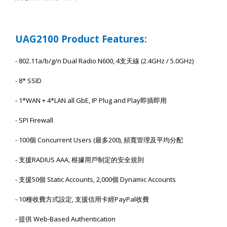
UAG
2
100 Product Features:
- 802.11a/b/g/n Dual Radio N600, 4
支天線
(2.4GHz / 5.0GHz)
- 8* SSID
- 1*WAN + 4*LAN all GbE, IP Plug and Play
即插即用
- SPI Firewall
- 100
個
Concurrent Users (
最多
200),
頻寬管理及平均分配
-
支援
RADIUS AAA,
根據用戶制定的安全規則
-
支援
50
個
Static Accounts, 2,000
個
Dynamic Accounts
- 10
種收費方式設定
,
支援信用卡經
PayPal
收費
-
提供
Web-Based Authentication