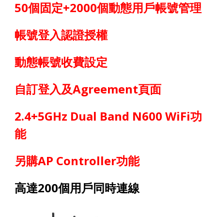
50
個固定
+2000
個動態用戶帳號管理
帳號登入認證授權
動態帳號收費設定
自訂登入及
Agreement
頁面
2.4+5GHz Dual Band
N600
WiFi
功
能
另購
AP Controller
功能
高達
200
個用戶同時連線