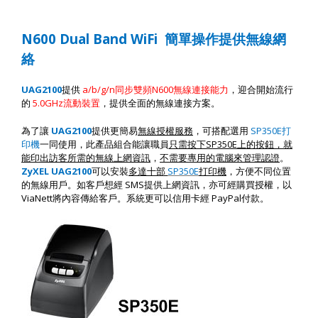
N600 Dual Band WiFi
簡單操作提供無線網
絡
UAG
2
100
提供
a/b/g/n
同步雙頻
N600
無線連接能力
，迎合開始流行
的
5.0GHz
流動裝置
，提供全面的無線連接方案。
為了讓
UAG2100
提供更簡易
無線授權服務
，可搭配選用
SP350E
打
印機
一同使用，此產品組合能讓職員
只需按下
SP350E
上的按鈕，就
能印出訪客所需的無線上網資訊
，
不需要專用的電腦來管理認證
。
ZyXEL UAG2100
可以安裝
多達十部
SP350E
打印機
，方便不同位置
的無線用戶。如客戶想經
SMS
提供上網資訊，亦可經購買授權，以
ViaNett
將內容傳給客戶。系統更可以信用卡經
PayPal
付款。