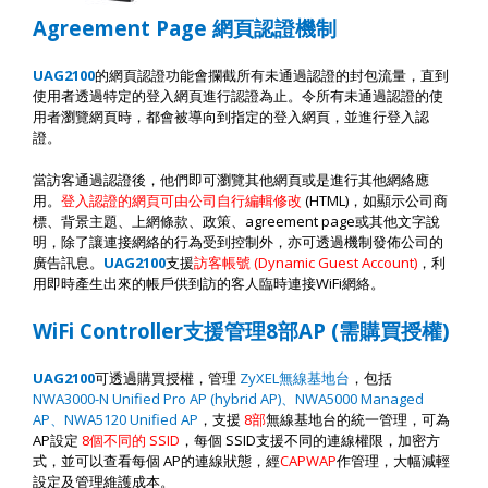
Agreement Page
網頁認證機制
UAG
2
100
的
網頁認證功
能會攔截所有未通過認證的封包流量，直到
使用者透過特定的登入網頁進行認證為止。令所有未通過認證的使
用者瀏覽網頁時，都會被導向到指定的登入網頁，並進行登入認
證。
當訪客通過認證後，他們即可瀏覽其他網頁或是進行其他網絡應
用。
登入認證的網頁可由公司自行編輯修改
(HTML)
，如
顯示公司商
標、背景主題、上網條款、政策、
agreement page
或其他文字說
明
，除了讓連接網絡的行為受到控制外，亦可透過機制發佈公司的
廣告訊息。
UAG
2
100
支援
訪客帳號
(Dynamic Guest Account)
，利
用即時產生出來的帳戶供到訪的客人臨時連接
WiFi
網絡。
WiFi Controller
支援管理
8
部
AP (
需購買授權
)
UAG
2
100
可透過購買授權，管理
ZyXEL
無線基地台
，包括
NWA3000-N Unified Pro AP (hybrid AP)
、
NWA5000 Managed
AP
、
NWA5120 Unified AP
，支援
8
部
無線基地台的統一管理，可為
AP
設定
8
個不同的
SSID
，每個
SSID
支援不同的連線權限，加密方
式，並可以查看每個
AP
的連線狀態，經
CAPWAP
作管理，大幅減輕
設定及管理維護成本。