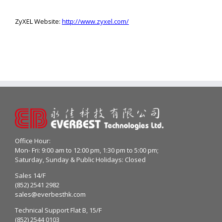
ZyXEL Website:
http://www.zyxel.com/
Office Hour:
Mon- Fri: 9:00 am to 12:00 pm, 1:30 pm to 5:00 pm;
Saturday, Sunday & Public Holidays: Closed
Sales 14/F
(852) 2541 2982
sales@everbesthk.com
Technical Support Flat B, 15/F
(852) 2544 0103