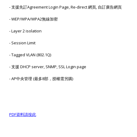
-
支援先訂
Agreement Login Page, Re-direct
網頁
,
自訂廣告網頁
- WEP/WPA/WPA2
無線加密
- Layer 2 isolation
- Session Limit
- Tagged VLAN (802.1Q)
-
支援
DHCP server, SNMP, SSL Login page
- AP
中央管理
(
最多
8
部，授權需另購
)
PDF
資料請按此