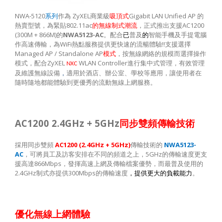
NWA-5120
系列
作為
ZyXEL
商業級
吸頂式
Gigabit LAN Unified AP
的
熱賣型號，為緊貼
802.11ac
的無線制式潮流
，正式推出支援
AC1200
(300M + 866M)
的
NWA5123-AC
。配合
已
普及
的
智能手機及手提電腦
作高速傳輸，為
WiFi
熱點服務提供更快速的流暢體驗
!!
支援選擇
Managed AP / Standalone AP
模式
，按無線網絡的規模而選擇操作
模式，配合
ZyXEL
WLAN Controller
進行集中式管理，有效管理
NXC
及維護無線設備
，
適用於酒店、辦公室、學校等應用，讓使用者在
隨時隨地都能體驗到更優秀的流動無線上網服務。
AC1200 2.4GHz + 5GHz
同步雙頻傳輸技術
採用同步雙頻
AC1200 (2.4GHz + 5GHz)
傳輸技術的
NWA5123-
AC
，可將員工及訪客安排在不同的頻道之上，
5GHz
的傳輸速度更支
援高達
866Mbps
，發揮高速上網及傳輸檔案優勢，而最普及使用的
2.4GHz
制式亦提供
300Mbps
的傳輸速度
，提供更大的負載能力
。
優化無線上網體驗