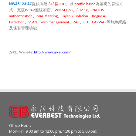
提供高達
個
、以
為基礎的管理方
NWA5123-AC
8+8
SSID
profile-based
式，支援
無線加密、
、
、
WPA2
WMM QoS
802.1x
RADIUS
、
、
、
authentication
MAC filtering
Layer-2 isolation
Rogue AP
、
、
、
、
、
等無線網絡
Detection
VLAN
web management
ZAC
CLI
CAPWAP
及保安管理功能。
ZyXEL Website:
http://www.zyxel.com/
Office Hour:
Mon- Fri: 9:00 am to 12:00 pm, 1:30 pm to 5:00 pm;