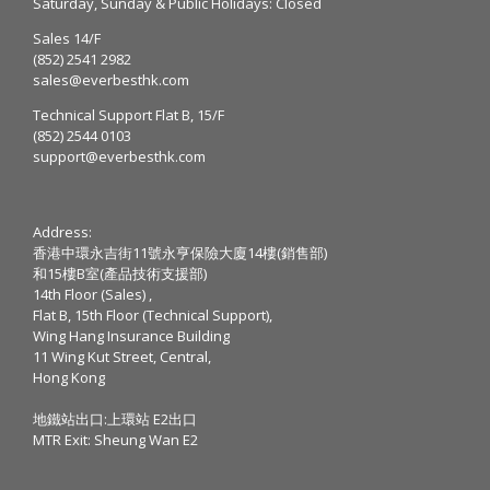
Saturday, Sunday & Public Holidays: Closed
Sales 14/F
(852) 2541 2982
sales@everbesthk.com
Technical Support Flat B, 15/F
(852) 2544 0103
support@everbesthk.com
Address:
香港中環永吉街11號永亨保險大廈14樓(銷售部)
和15樓B室(產品技術支援部)
14th Floor (Sales) ,
Flat B, 15th Floor (Technical Support),
Wing Hang Insurance Building
11 Wing Kut Street, Central,
Hong Kong
地鐵站出口:上環站 E2出口
MTR Exit: Sheung Wan E2