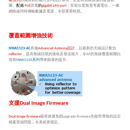
圍。
配備
供電
的
，安裝位置無需考慮電位，一條
PoE
gigabit LAN port
網絡線同時傳輸數據及電源，令部署更輕易。
覆蓋範圍增強技術
具備
設計
，以最新的天線設計配合
NWA5123-AC
Advanced Antenna
，提高無線訊號的接收及發送能力，令
的無線覆蓋範圍比
reflector
AP
現有
系列
帶來顯著的提升。
NWA5120
支援
Dual Image Firmware
能有效避免因
失敗而導致的設定
Dual Image firmware
upgrade firmware
檔案受損問題
，
令系統更穩定。