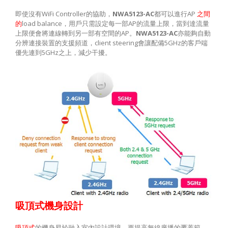
即使沒有
WiFi Controller
的協助，
NWA5123-AC
都可以進行
AP
之間
的
load balance
，用戶只需設定每一部
AP
的流量上限，當到達流量
上限便會將連線轉到另一部有空間的
AP
。
NWA5123-AC
亦能夠自動
分辨連接裝置的支援頻道，
client steering
會讓配備
5GHz
的客戶端
優先連到
5GHz
之上，減少干擾。
吸頂式機身設計
吸頂式
的機身易於融入室內設計環境，更提高無線廣播的覆蓋範