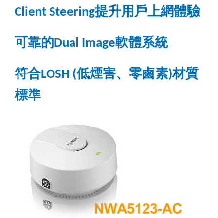
提升用戶上網體驗
Client Steering
可靠的
軟體系統
Dual Image
符合
低煙害、零鹵素
材質
LOSH (
)
標準