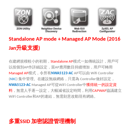
Standalone AP mode + Managed AP Mode
(
2016
升級支援
Jan
)
在建網規模較小的初期，
模式一如傳統設計，用戶可
Standalone AP
以按個別
作詳細設定，當
應用數目持續增加，用戶可轉用
AP
AP
模式，令所有
可以由
Managed AP
NWA5123-AC
AP
Wifi Controller
集中管理。在建設無線網絡，只需為
做好設定，
(
NXC
)
Controller
可從
中
獲得統一的設定資
NWA5123-AC
Managed AP
WiFi Controller
料
，無需人手逐一設定，大幅減省設定時間，利用
協議建立
CAPWAP
和
的連結，無需刻意改動現有網絡。
WiFi Controller
AP
多重
加密認證管理機制
SSID