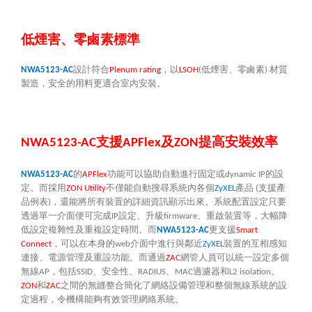
低煙害、零鹵素標準
設計符合
，以
低煙害、零鹵素
材質
NWA5123-AC
Plenum rating
LSOH
(
)
製造，安全的用料更適合室內安裝。
支援
及
提高安裝效率
NWA5123-AC
APFlex
ZON
的
功能可以協助自動進行固定或
的設
NWA5123-AC
APFlex
dynamic IP
定。而採用
不僅能自動搜尋系統內各個
產品
支援產
ZON Utility
ZyXEL
(
品例表
，還能將所有裝置的詳細資訊顯示出來。系統配置設定只要
)
透過單一介面便可完成
設定、升級
、重啟裝置等，大幅降
IP
firmware
低設定複雜性及重複設定時間。而
更支援
NWA5123-AC
Smart
，可以在本身的
介面中進行與鄰近
裝置的互相感知
Connect
web
ZyXEL
連接、電源管理及重設功能。而通過
網管人員可以統一設定多個
ZAC
無線
，包括
、安全性、
、
過濾器和
。
AP
SSID
RADIUS
MAC
L2 isolation
和
之間的無縫整合簡化了網絡設備管理和整個無線系統的設
ZON
ZAC
定過程，令機構能夠有效管理網絡系統。