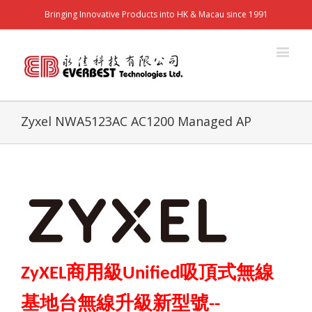
Bringing Innovative Products into HK & Macau since 1991
Zyxel NWA5123AC AC1200 Managed AP
商用級
吸頂式無線
ZyXEL
Unified
基地台無線升級新型號
--