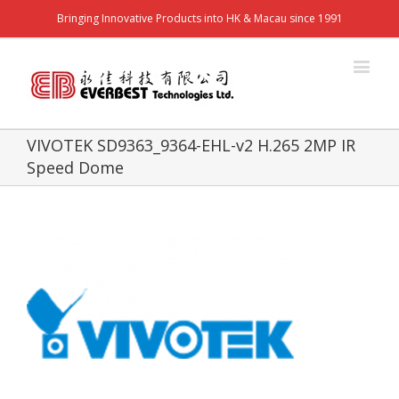
Bringing Innovative Products into HK & Macau since 1991
VIVOTEK SD9363_9364-EHL-v2 H.265 2MP IR
Speed Dome