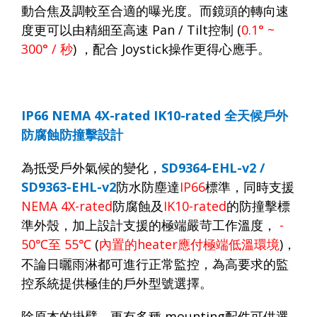
動合焦及調較至合適的曝光度。而鏡頭的轉向速
度更可以由精細至高速
Pan / Tilt
控制
(
0.1° ~
300° /
秒
)
，配合
Joystick
操作更得心應手。
IP66 NEMA 4X-rated IK10-rated
全天候戶外
防腐蝕防撞擊設計
為抵受戶外氣候的變化，
SD9364-EHL
-v2 /
SD9363-EHL-v2
防水防塵達
IP66
標準，同時支援
NEMA 4X-rated
防腐蝕及
IK10-rated
的防撞擊標
準外殼，加上設計支援的極端嚴苛工作溫度，
-
50
至
55
(
內置的
heater
應付極端低溫環境
)
，
℃
℃
不論日曬雨淋都可進行正常監控，為高要求的監
控系統提供極佳的戶外型號選擇。
除原本的掛臂，更有多種
mounting
配件可供選