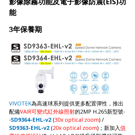
影像除霧功能及電子影像防震
(EIS)
功
能
3
年保養期
VIVOTEK
為高速球系列提供更多配置彈性，推出
配備
VAIR
可變式紅外線照射
的
2MP H.265
新型號
-
-
SD9364-EHL-v2
(
30x optical zoom
) /
SD9363-EHL-v2
(
20x optical zoom
)
；新加入
供