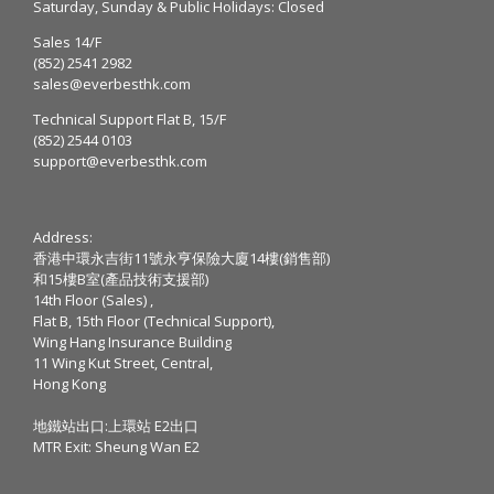
Saturday, Sunday & Public Holidays: Closed
Sales 14/F
(852) 2541 2982
sales@everbesthk.com
Technical Support Flat B, 15/F
(852) 2544 0103
support@everbesthk.com
Address:
香港中環永吉街11號永亨保險大廈14樓(銷售部)
和15樓B室(產品技術支援部)
14th Floor (Sales) ,
Flat B, 15th Floor (Technical Support),
Wing Hang Insurance Building
11 Wing Kut Street, Central,
Hong Kong
地鐵站出口:上環站 E2出口
MTR Exit: Sheung Wan E2