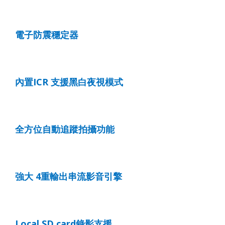
電子防震穩定器
內置
ICR
支援黑白夜視模式
全方位自動追蹤拍攝功能
強大
4
重輸出串流影音引擎
Local SD card
錄影支援