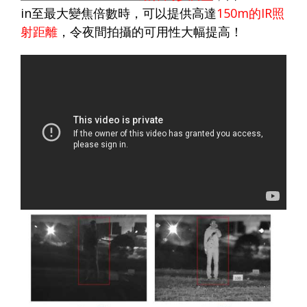
in
至最大變焦倍數時，可以提供高達
150m
的
IR
照
射距離
，令夜間拍攝的可用性大幅提高！