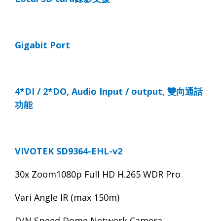
Gigabit Port
4*DI / 2*DO, Audio Input / output,
雙向通話
功能
VIVOTEK SD9364-EHL-v2
30x Zoom1080p Full HD H.265 WDR Pro
Vari Angle IR (max 150m)
D/N Speed Dome Network Camera