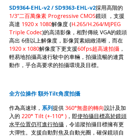
SD9364-EHL
-v2 / SD9363-EHL-v2
採用高階的
1/3”
二百萬像素
Progressive CMOS
鏡頭
，支援
高達
1920 x 1080
解像度
(
H.265/H.264/MJPEG
Triple Codec
)
的高清影像，相對傳統
VGA
的鏡頭
高出
6
倍以上解像度，影像質素細緻清晰，而在
1920 x 1080
解像度下更支援
60fps
超高速拍攝
，
輕易地拍攝高速行駛中的車輛，拍攝流暢的連貫
動作，乎合高要求的拍攝環境及目標。
全方位操作
額外
Tilt
角度拍攝
作為高速球，
系列
提供
360°
無盡的轉向
設計及加
入的
220° Tilt (+-110° )
，
即使拍攝目標高於鏡頭
水平位置仍可進行拍攝
，令追蹤拍攝目標擁有更
大彈性。支援自動對焦及自動光圈，確保鏡頭自