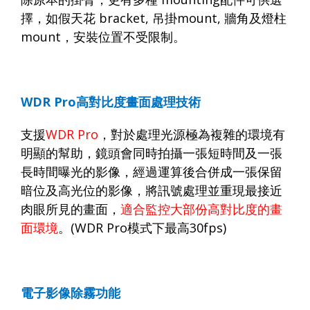
擇，如假天花
bracket,
吊掛
mount,
牆角及燈柱
mount
，安裝位置不受限制。
WDR Pro
高對比度畫面處理技術
支援
WDR Pro
，對於處理光源極為複雜的環境有
明顯的幫助，鏡頭會同時拍攝一張短時間及一張
長時間曝光的影像，經過運算後合併成一張保留
暗位及高光位的影像，將訊號處理並重現最接近
肉眼所見的畫面，
適合監控大部份高對比度的畫
面環境
。
(WDR Pro
模式下最高
30fps)
電子影像除霧功能