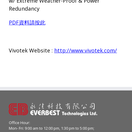
w/ Extreme Weather-Proof & Power
Redundancy
PDF
資料請按此
Vivotek Website :
http://www.vivotek.com/
Office Hour:
Mon- Fri: 9:00 am to 12:00 pm, 1:30 pm to 5:00 pm;