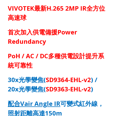
VIVOTEK
最新
H.265 2MP IR
全方位
高速球
首次加入供電備援
Power
Redundancy
PoH / AC / DC
多種供電設計提升系
統可靠性
30x
光學變焦
(
SD9364-EHL
-v2
) /
20x
光學變焦
(
SD936
3
-EHL
-v2
)
配
Vair Angle IR
可變式紅外線，
合
照射距離高達
150m