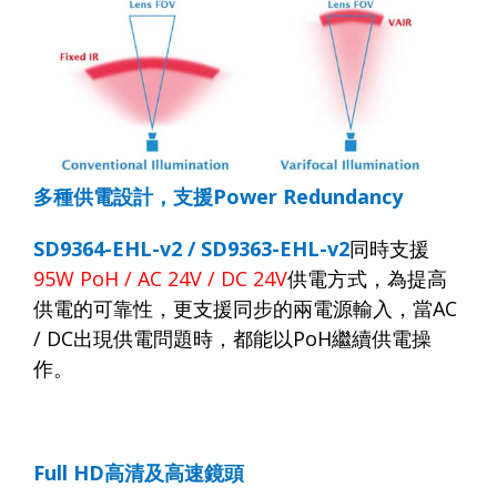
多種供電設計，支援
Power Redundancy
SD9364-EHL
-v2 / SD9363-EHL-v2
同時支援
95W PoH /
AC 24V
/ DC 24V
供電方式
，為提高
供電的可靠性，更支援同步的兩電源輸入，當
AC
/ DC
出現供電問題時，都能以
PoH
繼續供電操
作。
Full HD
高清及高速鏡頭