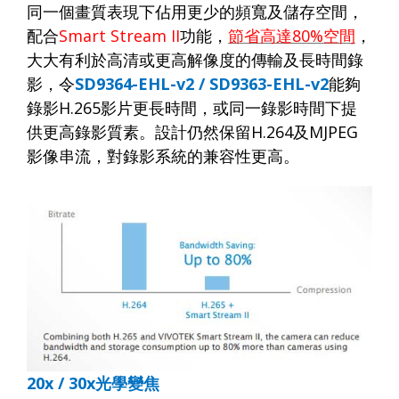
同一個畫質表現下佔用更少的頻寬及儲存空間，
配合
Smart Stream II
功能，
節省高達
8
0%
空間
，
大大有利於高清或更高解像度的傳輸及長時間錄
影，令
SD9364-EHL
-v2 / SD9363-EHL-v2
能夠
錄影
H.265
影片更長時間，或同一錄影時間下提
供更高錄影質素。設計仍然保留
H.264
及
MJPEG
影像串流，對錄影系統的兼容性更高。
20x / 30x
光學變焦