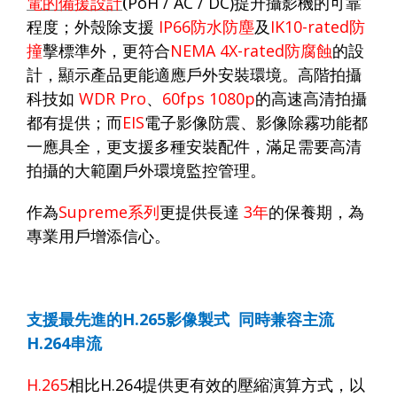
電的備援設計
(
PoH / AC / DC)
提升攝影機的可靠
程度；外殼除支援
IP66
防水防塵
及
IK10-rated
防
撞
擊標準外，更符合
NEMA 4X-rated
防腐蝕
的設
計，顯示產品更能適應戶外安裝環境。高階拍攝
科技如
WDR Pro
、
60fps 1080p
的高速高清拍攝
都有提供；而
EIS
電子影像防震、影像除霧功能都
一應具全，更支援多
種安裝配件，
滿足需要高清
拍攝的大範圍戶外環境監控管理。
作為
Supreme
系列
更提供長達
3
年
的保養期，為
專業用戶增添信心。
支援最先進的
H.265
影像製式
同時兼容主流
H.264
串流
H.265
相比
H.264
提供更有效的壓縮演算方式，以