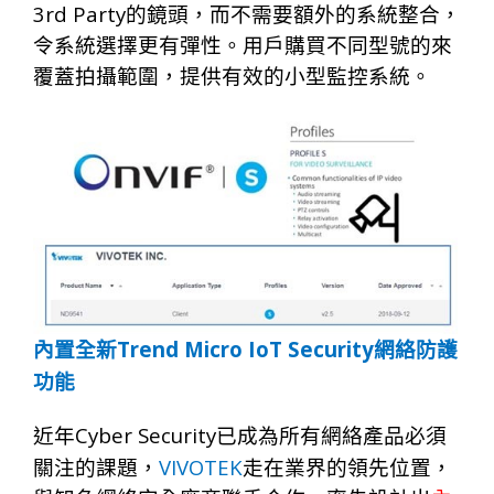
3rd Party
的鏡
頭，
而不需
要
額
外
的系
統
整
合，
令系
統
選
擇
更有彈
性。用戶購買
不
同型號的來
覆蓋拍攝範圍，提
供有效的小
型
監控系
統。
Trend Micro IoT Security
內置全新
網絡防護
功能
Cyber Security
近年
已成為所有網絡產品必須
VIVOTEK
關注的課題，
走在業界的領先位置，