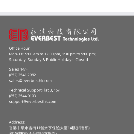
Office Hour:
Mon- Fri: 9:00 am to 12:00 pm, 1:30 pm to 5:00 pm;
Saturday, Sunday & Public Holidays: Closed
Sales 14/F
(852) 2541 2982
sales@everbesthk.com
Technical Support Flat B, 15/F
(852) 2544 0103
support@everbesthk.com
Address:
香港中環永吉街11號永亨保險大廈14樓(銷售部)
和15樓B室(產品技術支援部)