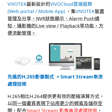
VIVOTEK
VIVOCloud
最新設計的
雲端服務
(Web portal / Mobile App)
VIVOTEK
，集
裝置
NVR
Alarm Push
管理及分享、
狀態顯示、
通
Live view / Playback
知、攝影機的
等功能，方
便流動管理
。
H.265
+ Smart Stream
先進的
影像製式
串流
處理技術
H.265
H.264
相比
提供更有效的壓縮演算方式，
以
同一個畫質表現下佔用更少的頻寬及儲存空
Smart Stream
間
，配合
影像串流處理技術
，