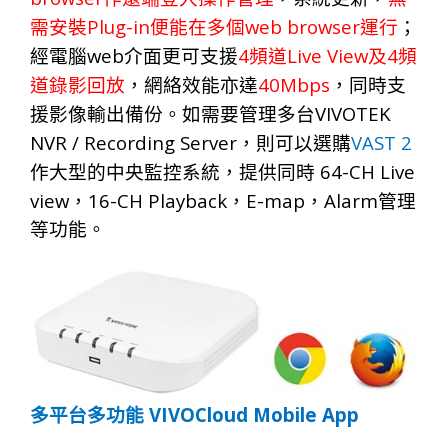
Plug-in
web browser
需安
裝
便能在多個
運行
；
web
4
Live View
4
經電腦
介面更可支援
頻道
及
頻
40Mbps
道錄影回放
，網絡效能亦達
，同時支
VIVOTEK
援影像輸出備份。如需要管理多台
NVR / Recording Server
VAST
2
，則可以選購
64-CH Live
作大型的中央監控系統，提供同時
view
16-CH Playback
E-map
Alarm
，
，
，
管理
等功能。
VIVOCloud Mobile App
多平台多功能