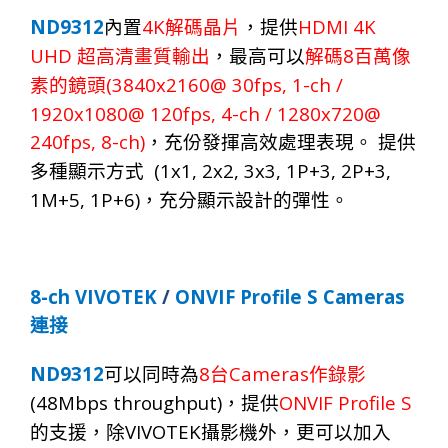
ND
9
312
4K
HDMI 4K
內置
解碼晶片
，提供
UHD
8
超高清畫質輸出
，最高可以
解碼
百萬像
(3840x2160@ 30fps, 1-ch /
素的鏡頭
1920x1080@ 120fps,
4
-ch / 1280x720@
2
4
0fps
, 8-ch
)
，充份發揮高效處理表現。
提供
(1x1, 2x2, 3x3, 1P+3, 2P+3,
多種顯示方式
1M+5, 1P+6)
，充分顯示設計的彈性。
8
-ch VIVOTEK
/
ONVIF P
rofile S Cameras
連接
ND
9
312
8
Cameras
可以同時為
台
作錄影
(48Mbps throughput)
ONVIF Profile S
，
提
供
VIVOTEK
的支
援，
除
攝
影機
外
，
更可
以
加入