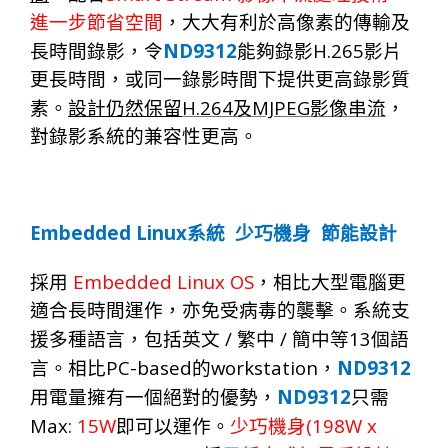
進一步節省空間
，大大有利於
高像素
的傳輸及
ND
9
312
H.265
長時間錄影，令
能夠錄影
影片
更長時間，或同一錄影時間下提供更高錄影質
H.264
MJPEG
素。
設計仍然保留
及
影像串流
，
對錄影系統的兼容性更高。
Embedded Linux
系統
少巧機身
節能設計
Embedded Linux OS
採用
，相比大型電腦更
適合長時間運作，亦免受病毒的襲擊。系統支
/
/
13
援多種語言，包括英文
繁中
簡中等
個語
PC-based
workstation
ND
9
312
言。相比
的
，
ND
9
312
用電量擁有一個絕對的優勢，
只需
Max:
15W
(198W x
即可以運作。
少巧機身