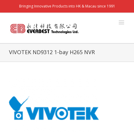
Bringing Innovative Products into HK & Macau since 1991
VIVOTEK ND9312 1-bay H265 NVR