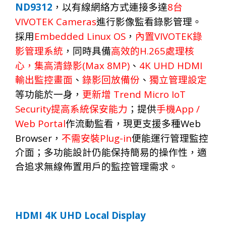
ND9312
8
，以有線網絡方式連接多達
台
VIVOTEK Cameras
進行影像監看錄影管理。
Embedded Linux OS
VIVOTEK
採用
，
內置
錄
H.265
影管理系統
，同
時
具
備
高效的
處理核
(
Max 8MP)
4K UHD HDMI
心，
集高清錄影
、
輸出監控畫面
、
錄影回放備份
、
獨立管理設定
Trend Micro IoT
等功能於一身
，
更
新增
Security
App /
提
高
系
統
保安能
力
；提供
手機
Web Portal
Web
作流動監看
，
現更支
援
多種
Browser
Plug-in
，
不需安
裝
便能運行管
理
監控
介
面；
多功能設計仍能保持簡易的操作性，適
合
追求無線佈置
用戶的監控管理需求。
HDMI 4K UHD Local Display