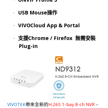
·
USB Mouse
·
操作
VIVOCloud App & Portal
·
Chrome / Firefox
·
支援
無需安裝
Plug-in
VIVOTEK
H.265 1-bay 8-ch NVR
–
帶來全新的