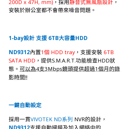
200D x 47H, mm)
，採用
靜音式無風扇設計
，
安裝於辦公室都不會帶來噪音問題。
1-bay
6TB
HDD
設計
支援
大容量
ND
9
312
1
HDD tray
6TB
內置
個
，支援安裝
SATA HDD
S.M.A.R.T.
HDD
，提供
功能檢查
狀
4
3Mbps
1
態。
可以為
支
鏡頭提供超過
個月的錄
!!
影時間
一鍵自動設定
VIVOTEK ND
NVR
採用一貫
系列
的設計，
ND
9
312
支援自動掃描及加入網絡中的