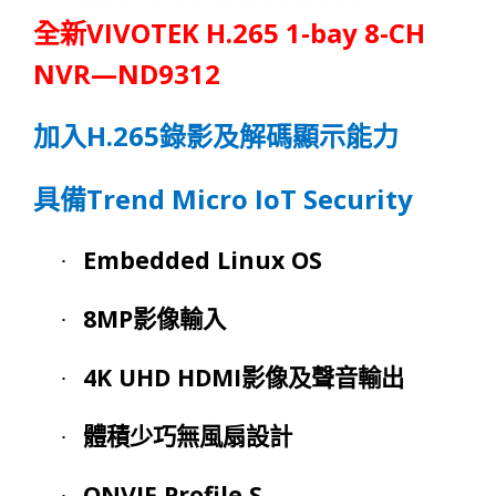
VIVOTEK H.265
1-bay
8-CH
全新
NVR—
ND9
3
12
H.265
加
入
錄影及解碼顯示能力
Trend Micro IoT Security
具備
Embedded Linux OS
·
8MP
·
影像輸入
4K UHD HDMI
·
影像及聲
音
輸出
·
體積少巧無風扇設計
ONVIF Profile S