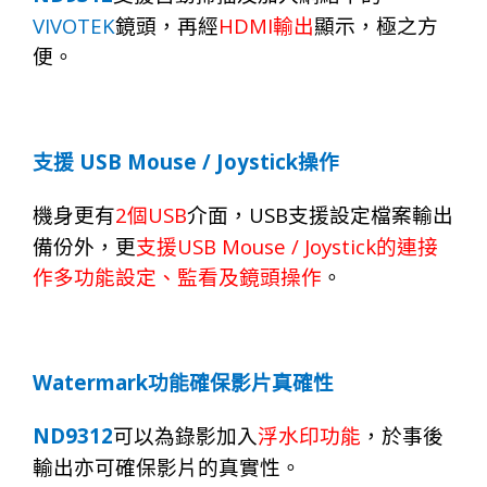
VIVOTEK
HDMI
鏡頭，再經
輸出
顯示，極之方
便。
USB Mouse / Joystick
支援
操作
2
USB
USB
機身更有
個
介面，
支援設定檔案輸出
USB Mouse / Joystick
備份外，更
支援
的連接
作多功能設定、監看及鏡頭操作
。
Watermark
功能確保影片真確性
ND
9
312
可以為錄影加入
浮水印功能
，於事後
輸出亦可確保影片的真實性。