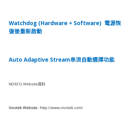
Watchdog (Hardware + Software)
電源恢
復後重新啟動
Auto Adaptive Stream
串流自動選擇功能
ND
93
12 Website
資
料
Vivotek Website :
http://www.vivotek.com/