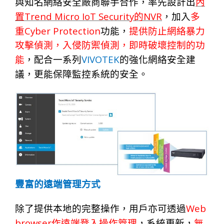
與知名網絡安全廠商聯手合作，率先設計出
內
Trend Micro IoT Security
NVR
置
的
，加入
多
Cyber Protection
重
功能，
提供防止網絡暴力
攻擊偵測，入侵防禦偵測，即時破壞控制的功
VIVOTEK
能
，配合一系列
的強化網絡安全建
議，更能保障監控系統的安全。
豐富的遠端管理方式
Web
除了提供本地的完整操作，用戶亦可透過
browser
作遠端登入操作管理
，系
統
更新
，
無