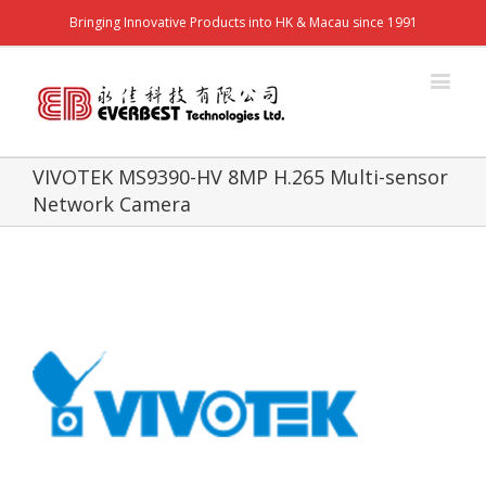
Bringing Innovative Products into HK & Macau since 1991
VIVOTEK MS9390-HV 8MP H.265 Multi-sensor
Network Camera