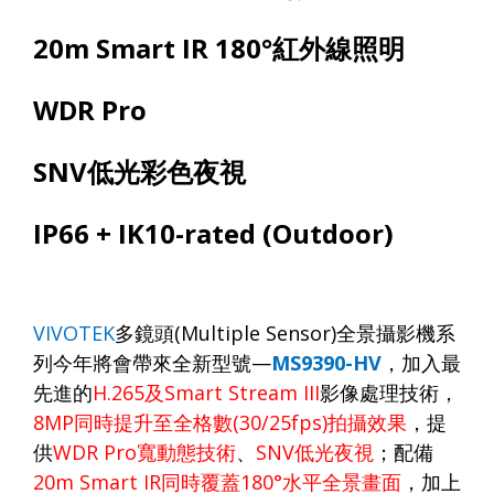
20m
Smart IR 180°
紅外線照明
WDR Pro
SNV
低光彩色夜視
IP66 + IK10-rated (Outdoor)
VIVOTEK
多鏡頭
(Multiple Sensor)
全景攝影機系
列今年將會帶來全新型號
—
MS9390-HV
，加入最
先進的
H.265
及
Smart Stream III
影像處理技術，
8MP
同時提升至全格數
(30/25fps)
拍攝效果
，提
供
WDR Pro
寬動態技術
、
SNV
低光夜視
；配備
20m Smart IR
同時覆蓋
180°
水平全景畫面
，加上