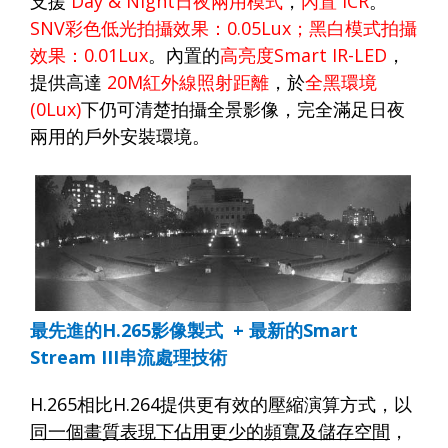
支援
Day & Night
日夜兩用模式
，
內置
ICR
。
SNV
彩色低光拍攝效果：
0.05Lux
；黑白模式拍攝
效果：
0.01Lux
。
內置的
高亮度
Smart IR-LED
，
提供高達
2
0M
紅外線照射距離
，於
全黑環境
(0Lux)
下仍可清楚拍攝全景影像，完全滿足日夜
兩用的戶外安裝環境。
最先進的
H.265
影像製式
+
最新的
Smart
Stream III
串流處理技術
H.265
相比
H.264
提供更有效的壓縮演算方式，以
同一個畫質表現下佔用更少的頻寬及儲存空間
，