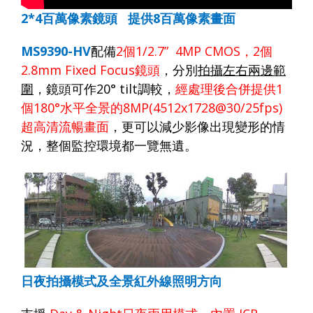
2*4
百萬像素鏡頭
提供
8
百萬像素畫面
MS9390-HV
配備
2
個
1/2.7” 4MP CMOS
，
2
個
2.8mm Fixed Focus
鏡頭
，
分別
拍攝左右兩邊範
圍
，鏡頭可作
20° tilt
調較，
經處理後合併提供
1
個
180°
水平全景的
8MP(4512x1728@30/25fps)
超高清流暢畫面
，
更可以減少影像出現變形的情
況，整個監控環境都一覽無遺。
日夜拍攝模式及全景紅外線照明方向