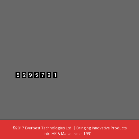
©2017 Everbest Technologies Ltd. | Bringing Innovative Products
into HK & Macau since 1991 |