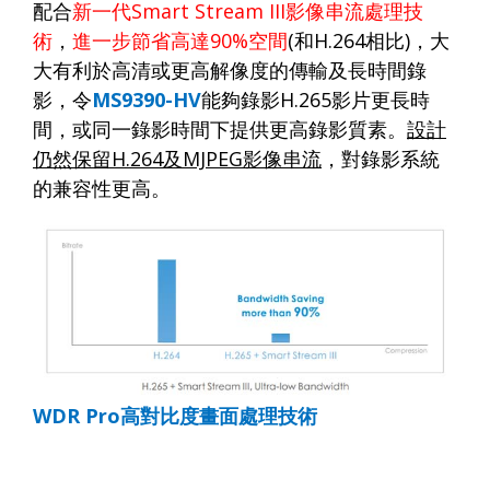
配合
新一代
Smart Stream III
影像串流處理技
術
，
進一步節省高達
90%
空間
(
和
H.264
相比
)
，大
大有利於高清或更高解像度的傳輸及長時間錄
影，令
MS9390-HV
能夠錄影
H.265
影片更長時
間，或同一錄影時間下提供更高錄影質素。
設計
仍然保留
H.264
及
MJPEG
影像串流
，對錄影系統
的兼容性更高。
WDR Pro
高對比度畫面處理技術