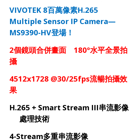
VIVOTEK
8
百萬像素
H.265
Multiple Sensor IP Camera—
MS
9390-HV
登場！
2
個鏡頭合併畫面
180°
水平全景拍
攝
4512
x1
728
@
30/25
fps
流暢拍攝效
果
H.265 + Smart Stream III
串流影像
處理技術
4-Stream
多重串流影像