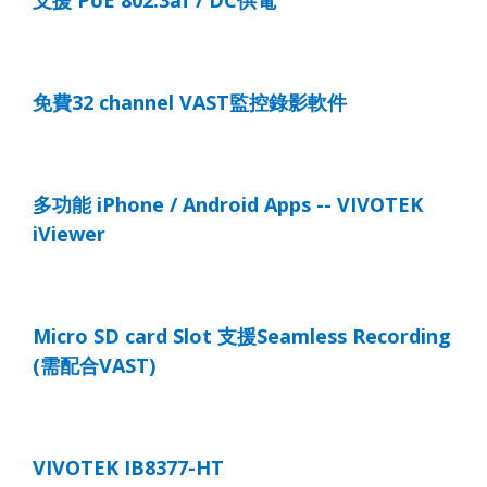
免費
32 channel VAST
監控錄影軟件
多功能
iPhone / Android Apps -- VIVOTEK
iViewer
Micro SD card Slot
支援
Seamless Recording
(
需配合
VAST)
VIVOTEK IB8377-H
T