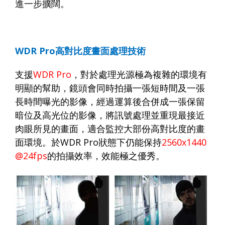
進一步擴闊。
WDR Pro
高對比度畫面處理技術
支援
WDR Pro
，對於處理光源極為複雜的環境有
明顯的幫助，鏡頭會同時拍攝一張短時間及一張
長時間曝光的影像，經過運算後合併成一張保留
暗位及高光位的影像，將訊號處理並重現最接近
肉眼所見的畫面，適合監控大部份高對比度的畫
面環境。於
WDR Pro
狀態下仍能保持
2560x1440
@24fps
的拍攝效率，效能極之優秀。