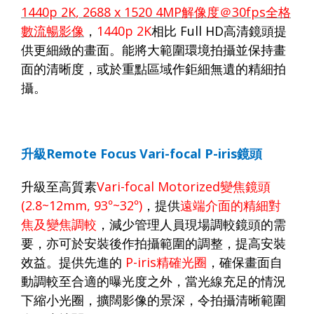
1440p 2K
,
2688 x 1520 4MP
解像度＠
30fps
全格
數流暢影像
，
1440p 2K
相比
Full HD
高清鏡頭提
供更細緻的畫面。能將大範圍環境拍攝並保持畫
面的清晰度，或於重點區域作鉅細無遺的精細拍
攝。
升級
Remote Focus Vari-focal P-iris
鏡頭
升級至高質素
Vari-focal Motorized
變焦鏡頭
(
2.8
~
12
mm, 93
°
~32
°
)
，提供
遠端介面的精細對
焦及變焦調較
，減少管理人員現場調較鏡頭的需
要，亦可於安裝後作拍攝範圍的調整，提高安裝
效益。提供先進的
P-iris
精確光圈
，確保畫面自
動調較至合適的曝光度之外，當光線充足的情況
下縮小光圈，擴闊影像的景深，令拍攝清晰範圍