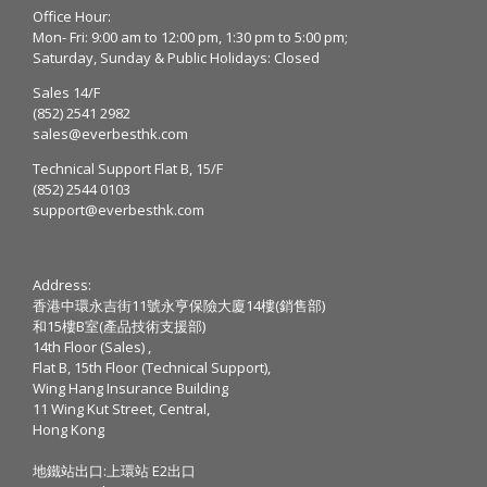
Office Hour:
Mon- Fri: 9:00 am to 12:00 pm, 1:30 pm to 5:00 pm;
Saturday, Sunday & Public Holidays: Closed
Sales 14/F
(852) 2541 2982
sales@everbesthk.com
Technical Support Flat B, 15/F
(852) 2544 0103
support@everbesthk.com
Address:
香港中環永吉街11號永亨保險大廈14樓(銷售部)
和15樓B室(產品技術支援部)
14th Floor (Sales) ,
Flat B, 15th Floor (Technical Support),
Wing Hang Insurance Building
11 Wing Kut Street, Central,
Hong Kong
地鐵站出口:上環站 E2出口