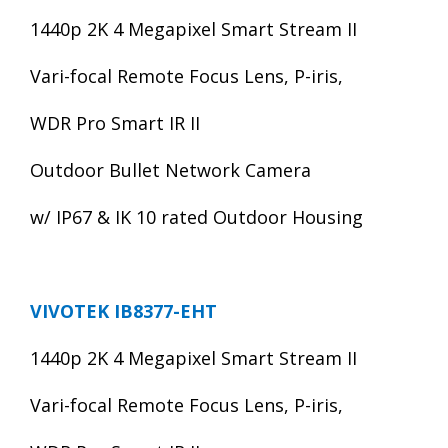
1440p 2K
4 Megapixel Smart Stream II
Vari
-focal
Remote Focus
Lens
, P-iris,
WDR Pro Smart IR
II
Outdoor Bullet Network Camera
w/ IP6
7
& IK 10 rated Outdoor Housing
VIVOTEK IB837
7
-
E
H
T
1440p 2K
4 Megapixel Smart Stream II
Vari
-focal
Remote Focus
Lens
, P-iris,