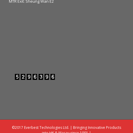
MTR Exit: Sheung Wan E2
©2017 Everbest Technologies Ltd. | Bringing Innovative Products
into HK & Macau since 1991 |