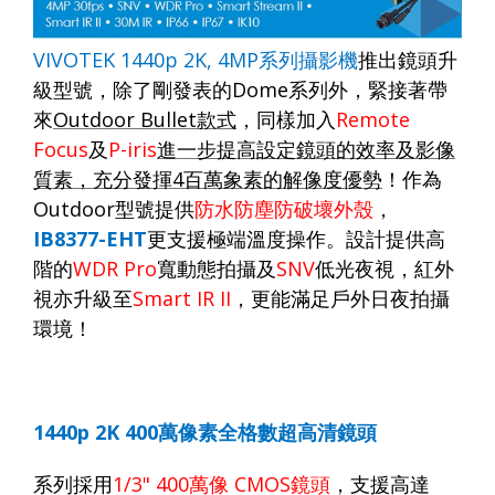
VIVOTEK
1440p 2K,
4MP
系列攝影機
推出鏡頭升
級型號，除了剛發表的
Dome
系列外，緊接著帶
來
Outdoor Bullet
款式
，同樣加入
Remote
Focus
及
P-iris
進一步提高設定鏡頭的效率及影像
質素，充分發揮
4
百萬象素的解像度優勢
！作為
Outdoor
型號提供
防水防塵防破壞外殼
，
IB8377-EHT
更支援極端溫度操作。設計提供高
階的
WDR Pro
寬動態拍攝及
SNV
低光夜視，紅外
視亦升級至
Smart IR II
，
更能滿足戶外日夜拍攝
環境
！
1440p 2K 400
萬像素全格數超高清鏡頭
系列採用
1/3" 400
萬像
CMOS
鏡頭
，支援高達