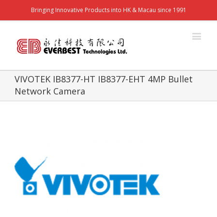
Bringing Innovative Products into HK & Macau since 1991
VIVOTEK IB8377-HT IB8377-EHT 4MP Bullet
Network Camera