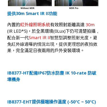
提供
30m Smart IR II
功能
內置的
紅外線照明系統
有效照射距離高達
3
0m
(IR LED*5)
，於全黑環境
(0Lux)
下仍可清楚拍攝
，
配合新一代
Smart IR II
智慧型調整照射光度
，
避
免紅外線過曝的情況出現
，
提供更理想的夜拍效
果
，完全滿足日夜兩用的戶外安裝環境。
IB8377-HT
配備
IP6
7
防水防塵
IK 10-rate
防破
壞機身
IB8377-EHT
提供極端操作溫度
(-50
°
C ~ 50
°
C)