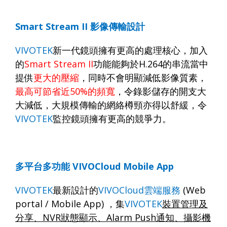
Smart Stream II
影像傳輸設計
VIVOTEK
新一代鏡頭擁有更高的處理核心，加入
的
Smart Stream II
功能能夠於
H.264
的串流當中
提供
更大的壓縮
，同時不會明顯減低影像質素，
最高可節省近
50%
的頻寬
，令錄影儲存的開支大
大減低，大規模傳輸的網絡樽頸亦得以舒緩，令
VIVOTEK
監控鏡頭擁有更高的競爭力。
多平台多功能
VIVOCloud Mobile App
VIVOTEK
最新設計的
VIVOCloud
雲端服務
(Web
portal / Mobile App)
，集
VIVOTEK
裝置管理及
分享、
NVR
狀態顯示、
Alarm Push
通知、攝影機