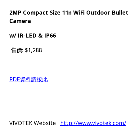
2MP Compact Size 1
1n WiFi Outdoor
Bullet
Camera
w/
IR-LED & IP66
售價
:
$1,288
PDF
資料請按此
VIVOTEK Website :
http://www.vivotek.com/