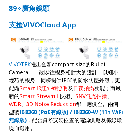
89
∘
廣角鏡頭
支援
VIVOCloud App
VIVOTEK
推出全新
compact size
的
Bullet
Camera
，一改以往機身相對大的設計，以細小
輕巧的機身，同樣提供
IP66
的防水防塵外殼，更
配備
Smart IR
紅外線照明
及
日夜拍攝
功能；而最
新的
Smart Stream II
技術、
SNV
低光拍攝
、
WDR
、
3D Noise Reduction
都一應俱全。兩個
型號
IB8360 (PoE
有線版
) / IB8360-W (11n WiFi
無線版
)
，配合實際安裝位置的電源供應及佈線環
境而選用。