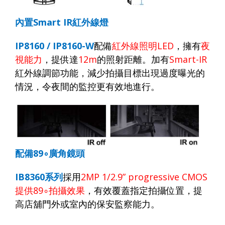
內置
Smart IR
紅外線燈
IP8160 / IP8160-W
配備
紅外線照明
LED
，擁有
夜
視能力
，提供達
12m
的照射距離。加有
Smart-IR
紅外線調節功能，減少拍攝目標出現過度曝光的
情況，令夜間的監控更有效地進行。
配備
89
∘
廣角鏡頭
IB8360
系列
採用
2MP 1/2.9” progressive CMOS
提供
89
∘
拍攝效果
，有效覆蓋指定拍攝位置，提
高店舖門外或室內的保安監察能力。