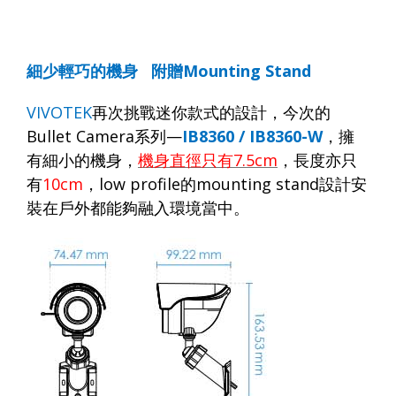
細少輕巧的機身
附贈
Mounting Stand
VIVOTEK
再次挑戰迷你款式的設計，今次的
Bullet Camera
系列
—
IB8360 / IB8360-W
，擁
有細小的機
身
，
機身直徑只有
7.5cm
，長度亦只
有
10cm
，
low profile
的
mounting stand
設計安
裝在戶外都能夠融入環境當中。