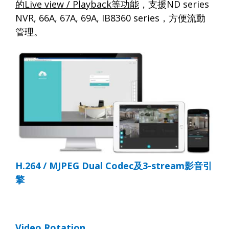
的
Live view / Playback
等功能
，支援
ND series
NVR, 66A, 67A, 69A, IB8360
series
，方便流動
管理。
H.264 / MJPEG Dual Codec
及
3-stream
影音引
擎
Video Rotation