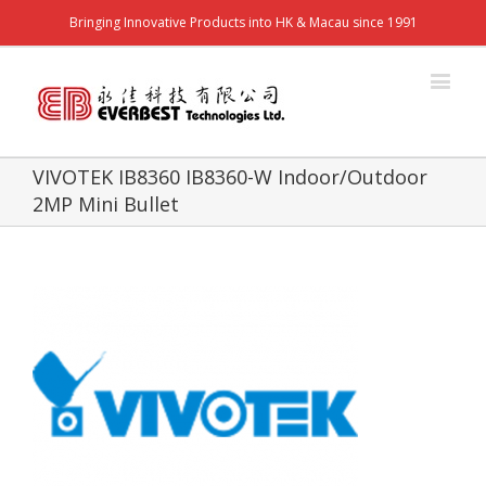
Bringing Innovative Products into HK & Macau since 1991
VIVOTEK IB8360 IB8360-W Indoor/Outdoor
2MP Mini Bullet