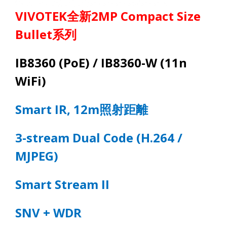
VIVOTEK
全新
2MP
Compact Size
Bullet
系列
IB8360
(
PoE
) /
IB8360-W
(
11n
WiFi
)
Smart IR, 12m
照射距離
3-stream Dual Code (H.264 /
MJPEG)
Smart Stream II
SNV +
WDR