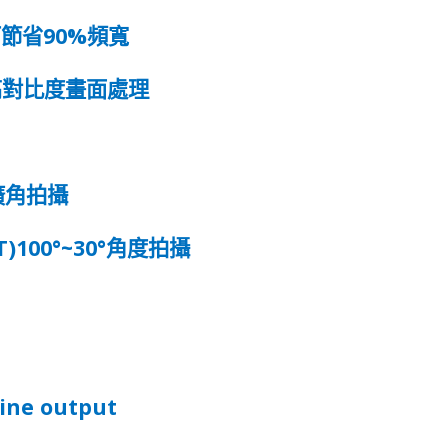
90%
可節省
頻寬
高對比度畫面處理
廣角拍攝
T)100°~30°
角
度
拍攝
line output