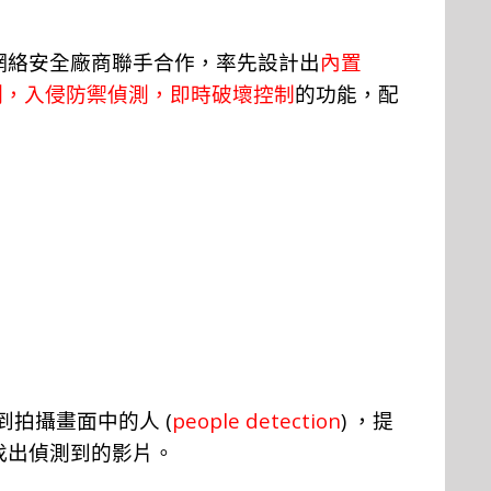
網絡安全廠商聯手合作，率先設計出
內置
測，入侵防禦偵測，即時破壞控制
的功能，配
(
people detection
)
到拍攝畫面中的人
，提
找出偵測到的影片。