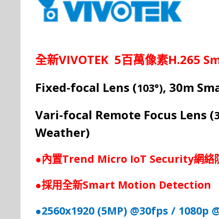
VIVOTEK 5
H.265 S
全新
百萬像素
Fixed-focal Lens (
, 30m Sma
103°)
Vari-focal Remote Focus Lens (
Weather)
Trend Micro IoT Security
●內置
網絡
Smart Motion Detection
●
採
用全新
2560x1920 (5MP) @30fps / 1080p 
●