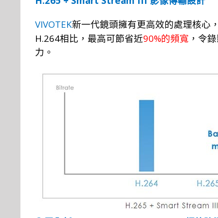
H.265 + Smart Stream III
影像傳輸設計
VIVOTEK
新一代鏡頭擁有更高效的處理核心
H.264
90%
相比
，最高可節省近
的頻寬
，令錄
力。