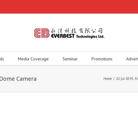
ds
Media Coverage
Seminar
Promotions
Adver
k Dome Camera
Home
/
22 Jul 2019
,
F