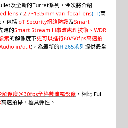
ullet
Turret
及全新的
系
列，
今次將介
紹
ed lens
/
2.7~13.5mm vari-focal lens
(-T)
兩
IoT Security
Smart
能，
包
括
網絡防護
及
Smart Stream III
WDR
先進的
串流處理技術、
60/50fps
像素
的
解像度下
更可以
進
行
高速拍
 Audio in/out
)
H.265
，為最新的
系列
提供最全
P
30fps
Full
解像度＠
全格數流暢影像
，相比
s
高
速
拍
攝，
極具彈
性。