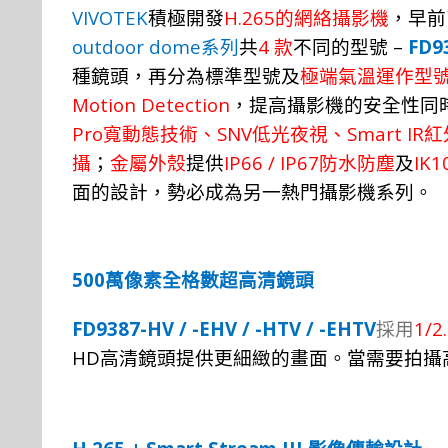
VIVOTEK
H.265
積極
開
發
的
網
絡
攝
影機
，
早前
outdoor dome
4
–
FD93
系
列
共
款
不同的型
號
種鏡
頭，
再分為標
準
型
號
及
極
端
氣溫運
作
型
Motion Detection
，
提高攝
影機
的安
全
性同
Pro
SNV
Smart IR
寬動態技術、
低光夜視、
紅
IP66 / IP67
IK1
攝
；
金
屬
外殼
提
供
防水防塵
及
面的設計，勢必成為另一熱門攝影機系列。
500
萬像素全格數超高清鏡頭
FD9387-HV / -EHV / -HTV / -EHTV
1/2
採用
HD
高清鏡頭提供更細緻的畫面。
當需
要
拍
攝