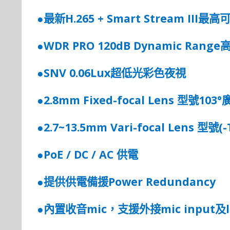
H.265 + Smart Stream III
●最新
最高
WDR PRO 120dB Dynamic Range
●
SNV 0.06Lux
●
超低光彩色夜視
2.8mm Fixed-focal Lens
103°
●
型
號
2.7~13.5mm Vari-focal Lens
(-
●
型
號
PoE / DC / AC
●
供電
Power Redundancy
●
提
供供電備援
mic
mic input
●
內置收音
，
支
援
外接
及