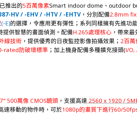
5
Smart indoor dome
outdoor b
已推
出
的
百萬像素
、
87-HV / -EHV / -HTV / -EHTV
2.8mm fix
，
分
別
配
備
(-E)
號
的選
擇，
令應
用
更有彈
性；
系
列
同
樣
擁
有
先
進
功
H.265
時
提
供
智慧的畫
面
偵
測。配備
處理核心
，帶來
最
2
外線技術
，提
供優
秀
的日夜
監控影像拍攝
效
果；
百萬
0-rated
(
I/O,
防破
壞
標
準
；加上機身配備多種擴充接頭
.7" 500
CMOS
2560 x 1920 / 5M
萬像
鏡頭
，支援高達
1080p
60/50fp
高
速
移
動
的物件時
，
可於
的畫質下進
行