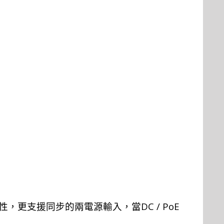
DC / P
oE
性，更支援同步的兩電源輸入，當