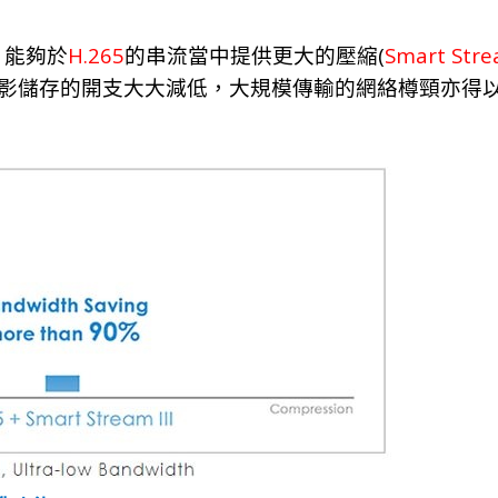
H.265
(
Smart Strea
，能夠於
的串流當中提供更大的壓縮
影儲存的開支大大減低，大規模傳輸的網絡樽頸亦得