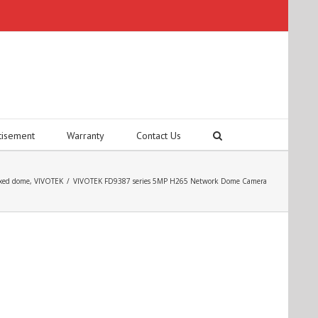
tisement
Warranty
Contact Us
ixed dome
,
VIVOTEK
/
VIVOTEK FD9387 series 5MP H265 Network Dome Camera