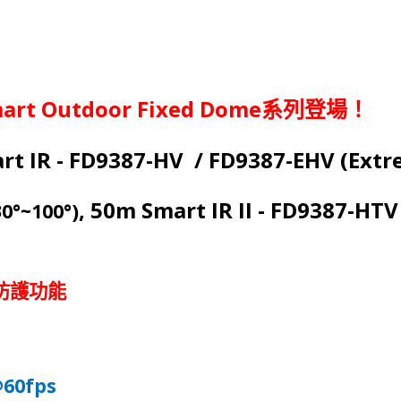
mart Outdoor Fixed Dome
系
列登場！
rt IR - FD9387-HV / FD9387-EHV (Ext
, 50m Smart IR II - FD9387-HT
30°~100°)
防護功能
@60fps