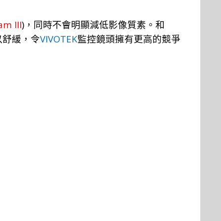
m III
)
，同時不會明顯減低影像質素。
和
VIVOTEK
以舒緩，令
監控鏡頭擁有更高的競爭