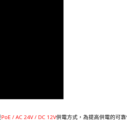
PoE /
AC 24V
/ DC 12V
援
供電方式，為提高供電的可靠