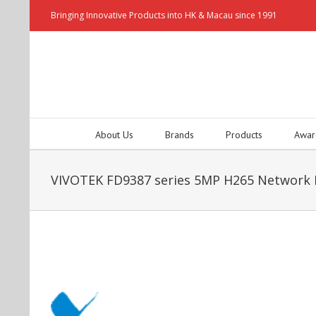
Bringing Innovative Products into HK & Macau since 1991
About Us
Brands
Products
Awar
VIVOTEK FD9387 series 5MP H265 Networ