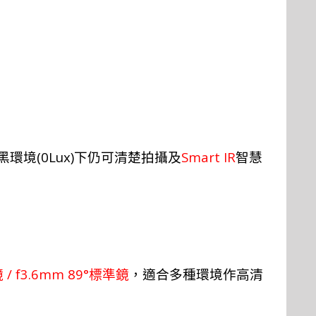
(0Lux)
Smart IR
黑環境
下仍可清楚拍攝及
智慧
/ f3.6mm 89°
鏡
標
準鏡
，適合
多種環
境
作
高清