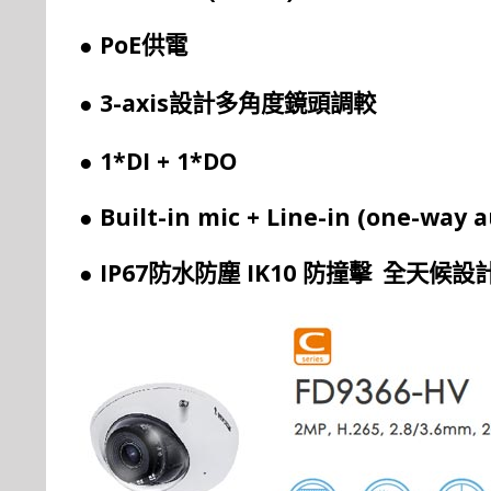
● PoE
供電
● 3-axis
設計多角度鏡頭調較
● 1*DI + 1*DO
● Built-in mic + Line-in (one-way 
● IP67
IK10
防水防塵
防
撞
擊
全天
候
設