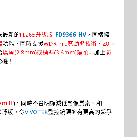
H.265
-
FD9366-HV
來最新的
升
級
版
，
同
樣
擁
WDR Pro
20m
護
功
能，
同
時
支
援
寬動態技術、
(2.8mm)
(3.6mm)
合
廣角
或標
準
鏡
頭
，
加
上
防
影機！
m III
)
，同時不會明顯減低影像質素。
和
VIVOTEK
以舒緩，令
監控鏡頭擁有更高的競爭