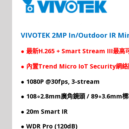
VIVOTEK
2MP In/Outdoor IR
Mi
●
H.265 + Smart Stream III
最新
最高
●
Trend Micro IoT Security
內置
網絡
● 1080P @30fps, 3-stream
● 108
2.8mm
/ 89
3.6mm
∘
廣角鏡頭
∘
標
● 20m Smart IR
● WDR Pro (120dB)