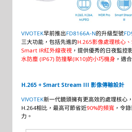
VIVOTEK
FD8166A-N
FD
早前推
出
的升
級
型
號
H.265
三大功
能，
包
括
先
進
的
影像處
理
核心
、
Smart IR
紅外線
夜視
，提
供優
秀
的日夜
監控
(IP67)
(IK10)
水防塵
防撞
擊
的小巧機身
，
適
合
H.265 + Smart Stream III
影像傳輸設計
VIVOTEK
新一代鏡頭擁有更高效的處理核心
H.264
90%
相比
，最高可節省近
的頻寬
，令錄
力。