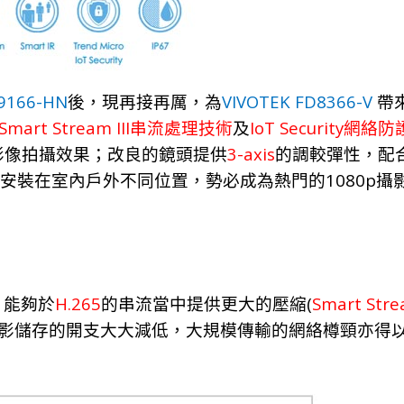
9166-HN
VIVOTEK FD8366-V
後
，
現再接再厲
，
為
帶
Smart Stream III
IoT Security
串流處理技術
及
網絡防
3-axis
影像拍攝
效
果；
改良的鏡
頭
提
供
的調較彈
性，
配
1080p
安
裝
在室
內
戶
外
不同位
置，勢必成為熱門
的
攝
H.265
(
Smart Strea
，能夠於
的串流當中提供更大的壓縮
影儲存的開支大大減低，大規模傳輸的網絡樽頸亦得