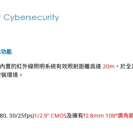
R
功能
20
m
內置的紅外線照明系統有效照射距離高達
，於全
安裝環境。
80, 30/25fps)
1/2.9” CMOS
f2.8mm 108°
及擁有
廣角