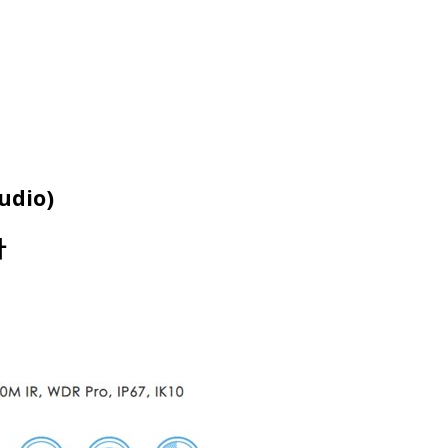
audio)
計