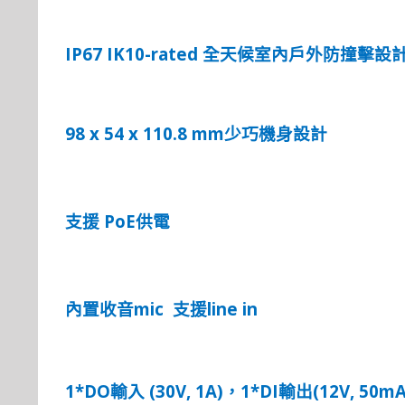
IP67 IK10-rated
全天候室內戶外防撞擊設
98 x 54 x 110.8 mm
少巧機身設計
PoE
支援
供電
mic
line in
內置收音
支
援
1*DO
(30V, 1A)
1*DI
(12V, 50mA
輸
入
，
輸
出