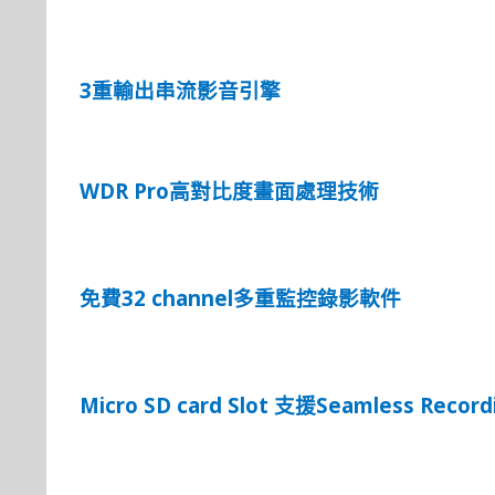
3
重輸出串流影音引擎
WDR Pro
高對比度畫面處理技術
32 channel
免費
多重監控錄影軟件
Micro SD card Slot
Seamless Recordi
支援