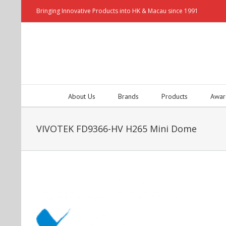
Bringing Innovative Products into HK & Macau since 1991
About Us
Brands
Products
Awar
VIVOTEK FD9366-HV H265 Mini Dome