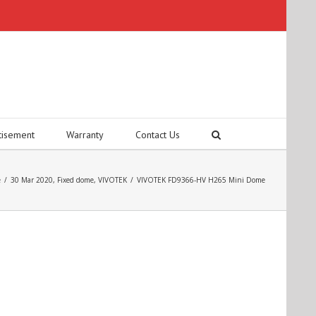
tisement
Warranty
Contact Us
e
/
30 Mar 2020
,
Fixed dome
,
VIVOTEK
/
VIVOTEK FD9366-HV H265 Mini Dome