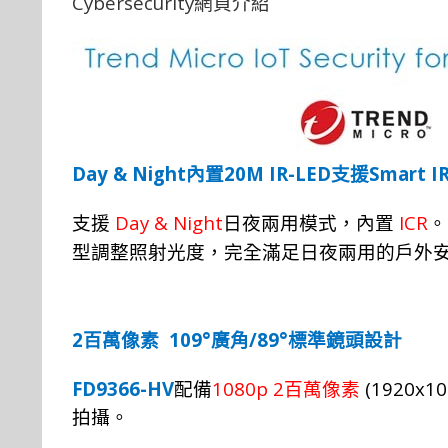
Cybersecurity
網頁介紹
Day & Night
20
M IR-LED
Smart I
內置
支援
Day & Night
ICR
支援
日夜兩用模式，內置
。
型調整照射光度，完全滿足日夜兩用的戶外
2
109°
/89°
百萬像素
廣角
標
準
鏡
頭設計
FD9366-HV
1080p 2
(1920x10
配備
百萬像素
拍攝。