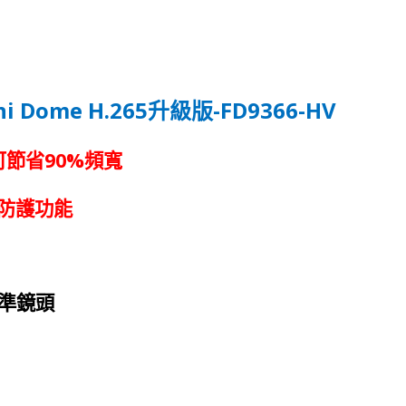
ni Dome H.265
-FD9366-HV
升級版
90%
可節省
頻寬
防護功能
準鏡頭