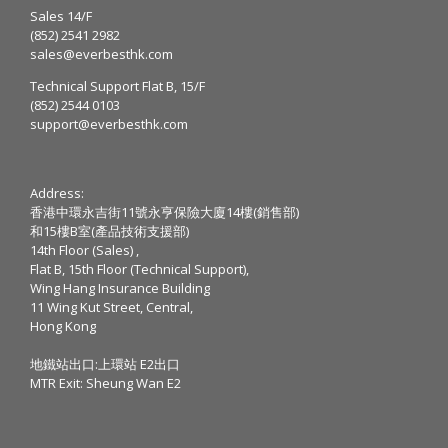
Sales 14/F
(852) 2541 2982
sales@everbesthk.com
Technical Support Flat B, 15/F
(852) 2544 0103
support@everbesthk.com
Address:
香港中環永吉街11號永亨保險大廈14樓(銷售部)
和15樓B室(產品技術支援部)
14th Floor (Sales) ,
Flat B, 15th Floor (Technical Support),
Wing Hang Insurance Building
11 Wing Kut Street, Central,
Hong Kong
地鐵站出口:上環站 E2出口
MTR Exit: Sheung Wan E2