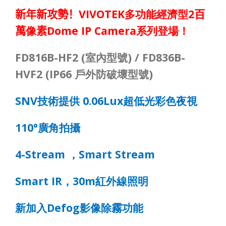
VIVOTEK
2
新年新攻勢！
多功能經濟型
百
Dome IP Camera
萬
像
素
系列登場！
FD816B-HF2 (
) / FD836B-
室內型號
HVF2 (IP66
)
戶外防破壞型號
SNV
0.06Lux
技術提供
超低光彩色夜視
110°
廣角拍攝
4-Stream
Smart Stream
，
Smart IR
30m
，
紅外線照明
Defog
新加入
影像除霧功能