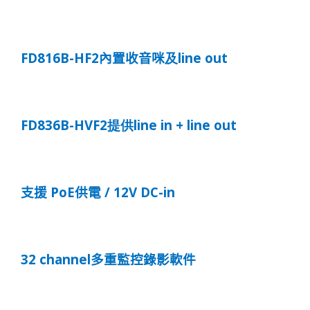
FD816B-HF2
line out
內置收音咪
及
FD836B-HVF2
line in + line out
提供
PoE
/ 12V DC-in
支援
供電
32 channel
多重監控錄影軟件