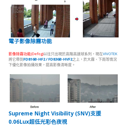
電子影像除霧功能
(Defog)
VIVOTEK
影像除霧功能
以往只出現於高階高速球系列，現在
FD816B-HF2 / FD836B-HVF2
將它帶到
之上，於大霧、下雨等情況
下優化影像拍攝效果，提高影像清晰度。
Supreme Night Visibility (SNV)
支援
0.06Lux
超低光
彩色
夜視