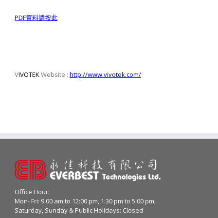
PDF
資料請按此
V
IVOTEK
Website :
http://www.vivotek.com/
Office Hour:
Mon- Fri: 9:00 am to 12:00 pm, 1:30 pm to 5:00 pm;
Saturday, Sunday & Public Holidays: Closed