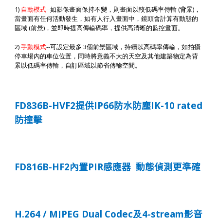
1)
--
(
)
自動模式
如影像畫面保持不變，則畫面以較低碼率傳輸
背景
，
當畫面有任何活動發生，如有人行入畫面中，鏡頭會計算有動態的
(
)
區域
前景
，並即時提高傳輸碼率，提供高清晰的監控畫面。
2)
--
3
手動模式
可設定最多
個前景區域，持續以高碼率傳輸，如拍攝
停車場內的車位位置，同時將意義不大的天空及其他建築物定為背
景以低碼率傳輸，自訂區域以節省傳輸空間。
FD836B-HVF2
IP66
IK-10 rated
提供
防水防塵
防撞擊
FD816B-HF2
PIR
內置
感應器
動態偵測更準確
H.264 / MJPEG Dual Codec
4-stream
及
影音