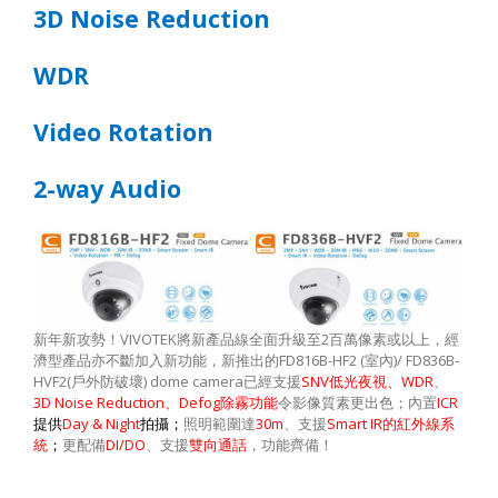
3D Noise Reduction
WDR
Video Rotation
2-way Audio
VIVOTEK
2
新年新攻勢！
將新產品線全面升級至
百萬像素或以上，經
FD816B-HF2 (
)/ FD836B-
濟型產品亦不斷加入新功能，新推出的
室內
HVF2(
) dome camera
SNV
WDR
戶外防破壞
已經支援
低光夜視、
、
3D Noise Reduction
Defog
ICR
、
除霧功能
令影像質素更出色；內置
Day & Night
30m
Smart IR
提供
拍攝；
照明範圍達
、支援
的紅外線系
DI/DO
統
；
更配備
、支援
雙向通話
，功能齊備！