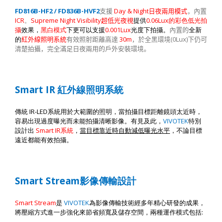
FD816B-HF2 / FD836B-HVF2
Day & Night
支援
日夜兩用模式
，內置
ICR
Supreme Night Visibility
0.06Lux
。
超低光夜視
提供
的彩色低光拍
0.001Lux
攝
效果，
黑白模式
下更可以支援
光度下拍攝。
內置的
全新
30m
(0Lux)
的
紅外線照明系統
有效照射距離高達
，於全黑環境
下仍可
清楚拍攝，完全滿足日夜兩用的戶外安裝環境。
Smart IR
紅外線照明系統
IR-LED
傳統
系統用於大範圍的照明，當拍攝目標距離鏡頭太近時，
VIVOTEK
容易出現過度曝光而未能拍攝清晰影像。有見及此，
特別
Smart IR
設計出
系統
，
當目標靠近時自動減低曝光水平
，不論目標
遠近都能有效拍攝。
Smart Stream
影像傳輸設計
Smart Stream
VIVOTEK
是
為影像傳輸技術經多年精心研發的成果，
:
將壓縮方式進一步強化來節省頻寬及儲存空間，兩種運作模式包括