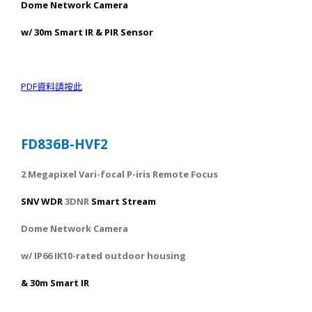
Dome Network Camera
w/ 30m Smart IR & PIR Sensor
PDF
資料請按此
FD836B-HVF2
2 Megapixel Vari-focal P-iris Remote Focus
SNV WDR
3DNR
Smart Stream
Dome Network Camera
w/ IP66 IK10-rated outdoor housing
& 30m Smart IR