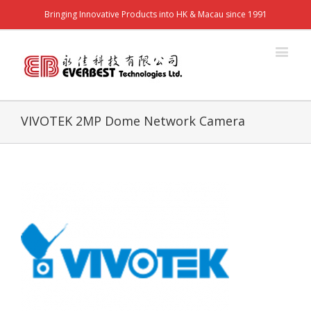
Bringing Innovative Products into HK & Macau since 1991
VIVOTEK 2MP Dome Network Camera