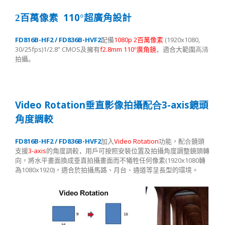
110
2
百萬像素
°超廣角設計
FD816B-HF2 / FD836B-HVF2
1080p 2
(1920x1080,
配備
百萬像素
30/25fps)1/2.8” CMOS
f2.8mm 110
及
擁有
°廣角鏡
，適合大範圍
高清
拍攝。
Video Rotation
3-axis
垂直影像拍攝
配合
鏡頭
角度調較
FD816B-HF2 / FD836B-HVF2
Video Rotation
加入
功能，
配合
鏡頭
3-axis
支援
的角度調較，
用戶可按照安裝位置及拍攝角度調整鏡頭轉
(1920x1080
向，將水平畫面換成垂直拍攝畫面而不犧牲任何像素
轉
1080x1920)
為
，適合於拍攝馬路、月台、通道等呈長型的環境。