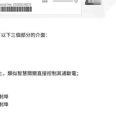
了以下三個部分的介面：
上，類似智慧開關直接控制其通斷電；
制埠
制埠