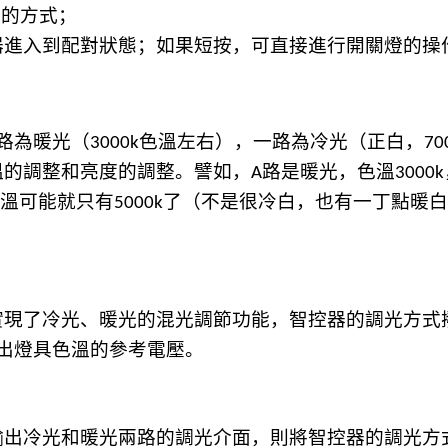
色的方式；
器進入到配對狀態；如果短按，可直接進行開關燈的操
路為暖光（
色溫左右），一路為冷光（正白，
3000k
70
溫的調整和亮度的調整。譬如，
路是暖光，色溫
A
3000k
溫可能就只有
了（不是很冷白，也有一丁點暖白
5000k
現了冷光、暖光的混光調節功能，智控器的調光方式
出燈具色溫的參考電壓。
出冷光和暖光兩路的調光介面，則將智控器的調光方