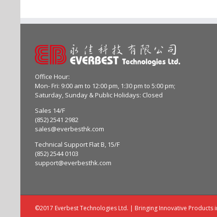
Office Hour:
Mon- Fri: 9:00 am to 12:00 pm, 1:30 pm to 5:00 pm;
Saturday, Sunday & Public Holidays: Closed
Sales 14/F
(852) 2541 2982
sales@everbesthk.com
Technical Support Flat B, 15/F
(852) 2544 0103
support@everbesthk.com
©2017 Everbest Technologies Ltd. | Bringing Innovative Products 