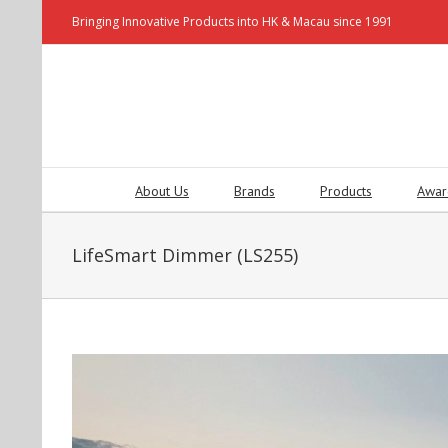
Bringing Innovative Products into HK & Macau since 1991
About Us
Brands
Products
Awar
LifeSmart Dimmer (LS255)