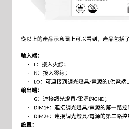
從以上的產品示意圖上可以看到，產品包括
輸入端：
·
：接入火線；
L
·
：接入零線；
N
·
：可連接到調光燈具
電源的
供電端
LO
/
L
輸出端：
·
：連接調光燈具
電源的
；
G
/
GND
·
：連接調光燈具
電源的第一路控
DIM1+
/
·
：連接調光燈具
電源的第二路控
DIM2+
/
設置：