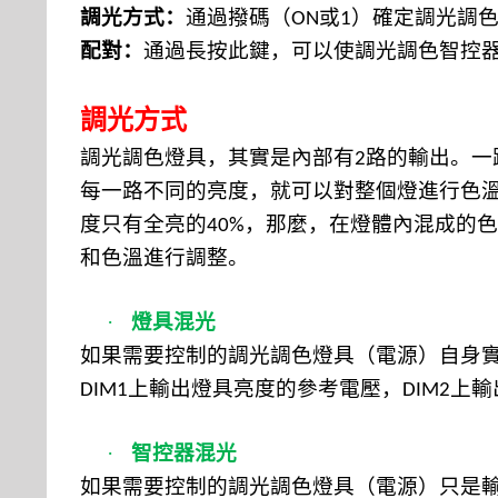
調光方式：
通過撥碼（
或
）確定調光調
ON
1
配對：
通過長按此鍵，可以使調光調色智控
調光方式
調光調色燈具，其實是內部有
路的輸出。一
2
每一路不同的亮度，就可以對整個燈進行色
度只有全亮的
，那麼，在燈體內混成的色
40%
和色溫進行調整。
·
燈具混光
如果需要控制的調光調色燈具（電源）自身實
上輸出燈具亮度的參考電壓，
上輸
DIM1
DIM2
·
智控器混光
如果需要控制的調光調色燈具（電源）只是輸