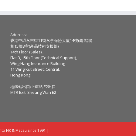
Address:
香港中環永吉街11號永亨保險大廈14樓(銷售部)
和15樓B室(產品技術支援部)
14th Floor (Sales) ,
Flat B, 15th Floor (Technical Support),
Wing Hang Insurance Building
11 Wing Kut Street, Central,
Hong Kong
地鐵站出口:上環站 E2出口
MTR Exit: Sheung Wan E2
into HK & Macau since 1991 |