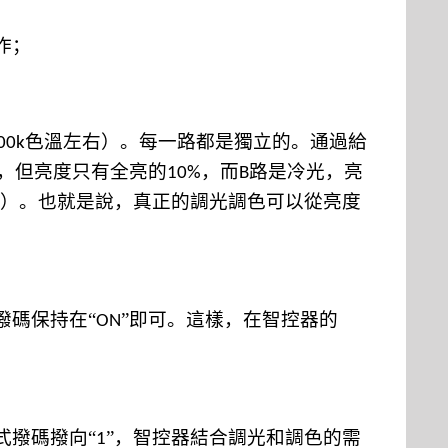
作；
色溫左右）。每一路都是獨立的。通過給
00k
，但亮度只有全亮的
，而
路是冷光，亮
10%
B
）。也就是說，真正的調光調色可以從亮度
撥碼保持在“
”即可。這樣，在智控器的
ON
式撥碼撥向“
”，智控器結合調光和調色的需
1