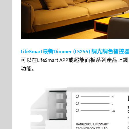
最新
調光調色智控
LifeSmart
Dimmer (LS255)
可以在
或超能面板系列產品上調
LifeSmart APP
功能。