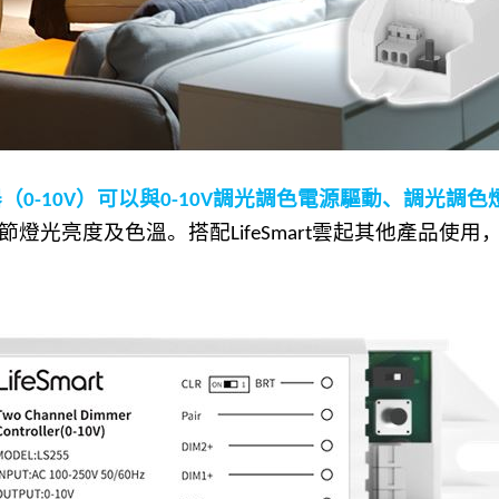
器（
）可以與
調光調色電源驅動、調光調色
0-10V
0-10V
節燈光亮度及色溫。搭配
雲起其他產品使用
LifeSmart