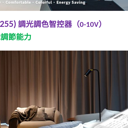
255)
調光調色智控器（
）
0-10V
能調節能力