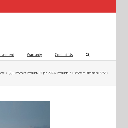
tisement
Warranty
Contact Us
ome
/
[2] LifeSmart Product
,
15 Jan 2024
,
Products
/
LifeSmart Dimmer (LS255)