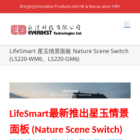
Bringing Innovative Products into HK & Macau since 1991
LifeSmart 星玉情景面板 Nature Scene Switch
(LS220-WM6、LS220-GM6)
最新推出
星玉情景
LifeSmart
面板
(Nature Scene Switch)