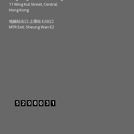
11 Wing Kut Street, Central,
Hong Kong
地鐵站出口:上環站 E2出口
MTR Exit: Sheung Wan E2