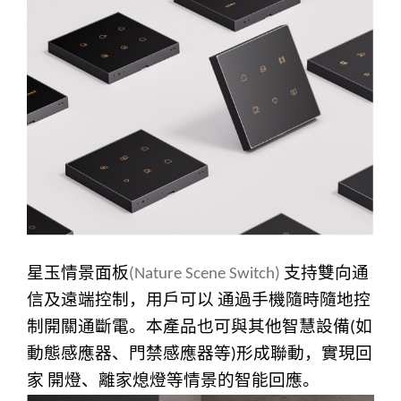
星玉情景面板
支持雙向通
(
Nature Scene Switch)
信及遠端控制，用戶可以
通過手機隨時隨地控
制開關通斷電。本產品也可與其他智慧設備
如
(
動態感應器、門禁感應器等
形成聯動，實現回
)
家
開燈、離家熄燈等情景的智能回應。