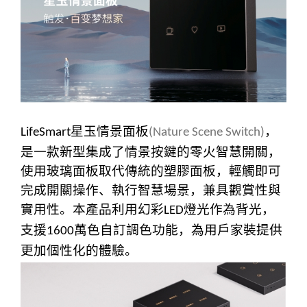
星玉情景面板
，
LifeSmart
(
Nature Scene Switch)
是一款新型集成了情景按鍵的零火智慧開關，
使用玻璃面板取代傳統的塑膠面板，輕觸即可
完成開關操作、執行智慧場景，兼具觀賞性與
實用性。本產品利用幻彩
燈光作為背光，
LED
支援
萬色自訂調色功能，為用戶家裝提供
1600
更加個性化的體驗。