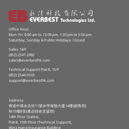
Office Hour:
Mon- Fri: 9:00 am to 12:00 pm, 1:30 pm to 5:00 pm;
Saturday, Sunday & Public Holidays: Closed
Sales 14/F
(852) 2541 2982
sales@everbesthk.com
Technical Support Flat B, 15/F
(852) 2544 0103
support@everbesthk.com
Address:
香港中環永吉街11號永亨保險大廈14樓(銷售部)
和15樓B室(產品技術支援部)
14th Floor (Sales) ,
Flat B, 15th Floor (Technical Support),
Wing Hang Insurance Building