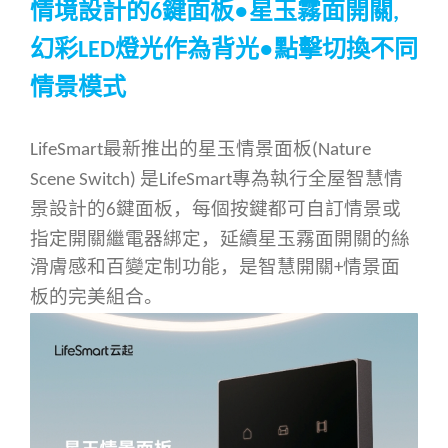
情境設計的
鍵面板●星玉霧面開關
6
,
幻彩
燈光作為背光●點擊切換不同
LED
情景模式
最新推出的
星玉情景面板
LifeSmart
(
Nature
是
專為執行全屋智慧情
Scene Switch)
LifeSmart
景設計的
鍵面板，每個按鍵都可自訂情景或
6
指定開關繼電器綁定，延續星玉霧面開關的絲
滑膚感和百變定制功能，是智慧開關
情景面
+
板的完美組合。