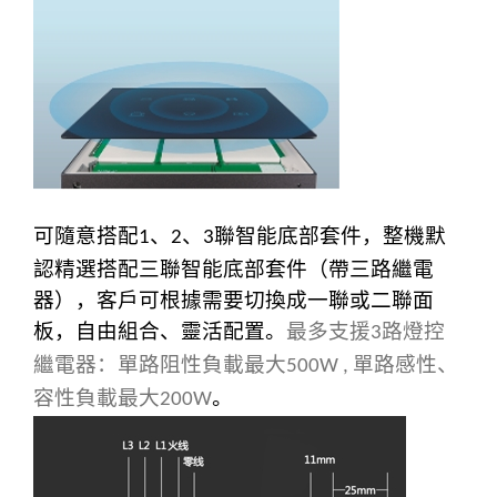
可隨意搭配
、
、
聯智能底部套件，整機默
1
2
3
認精選搭配三聯智能底部套件（帶三路繼電
器），客戶可根據需要切換成一聯或二聯面
板，自由組合、靈活配置。
最多支援
路燈控
3
繼電器：單路阻性負載最大
單路感性、
500W ,
容性負載最大
。
200W